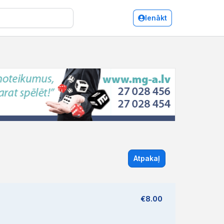
Ienākt
Atpakaļ
€8.00