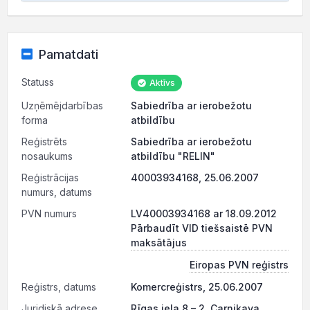
Pamatdati
Statuss
Aktīvs
Uzņēmējdarbības
Sabiedrība ar ierobežotu
forma
atbildību
Reģistrēts
Sabiedrība ar ierobežotu
nosaukums
atbildību "RELIN"
Reģistrācijas
40003934168, 25.06.2007
numurs, datums
PVN numurs
LV40003934168 ar 18.09.2012
Pārbaudīt VID tiešsaistē PVN
maksātājus
Eiropas PVN reģistrs
Reģistrs, datums
Komercreģistrs, 25.06.2007
Juridiskā adrese
Rīgas iela 8 – 2, Carnikava,