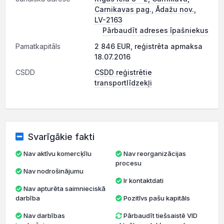
Carnikavas pag., Ādažu nov.,
LV-2163
Pārbaudīt adreses īpašniekus
Pamatkapitāls
2 846 EUR, reģistrēta apmaksa
18.07.2016
CSDD
CSDD reģistrētie
transportlīdzekļi
Svarīgākie fakti
Nav aktīvu komercķīlu
Nav reorganizācijas
procesu
Nav nodrošinājumu
Ir kontaktdati
Nav apturēta saimnieciskā
darbība
Pozitīvs pašu kapitāls
Nav darbības
Pārbaudīt tiešsaistē VID