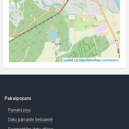
Leaflet
| ©
OpenStreetMap contributors
Pakalpojumi
Pamatizziņa
Datu pārraide tiešsaistē
Segmentēto datu atlase