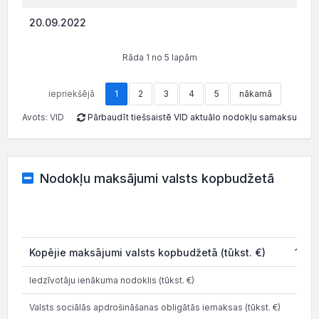
20.09.2022
187
Rāda 1 no 5 lapām
iepriekšējā
1
2
3
4
5
nākamā
Avots: VID
Pārbaudīt tiešsaistē VID aktuālo nodokļu samaksu
Nodokļu maksājumi valsts kopbudžetā
202
Kopējie maksājumi valsts kopbudžetā (tūkst. €)
10.4
Iedzīvotāju ienākuma nodoklis (tūkst. €)
0.6
Valsts sociālās apdrošināšanas obligātās iemaksas (tūkst. €)
3.3