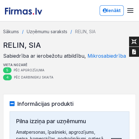
Ienākt
Sākums
Uzņēmumu saraksts
RELIN, SIA
RELIN, SIA
Sabiedrība ar ierobežotu atbildību,
Mikrosabiedrība
VIETA NOZARĒ
5
PĒC APGROZĪJUMA
4
PĒC DARBINIEKU SKAITA
Informācijas produkti
Pilna izziņa par uzņēmumu
Amatpersonas, īpašnieki, apgrozījums,
peļņa, komercķīlas, nodrošinājumi, patiesā