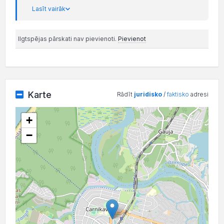
Lasīt vairāk
Ilgtspējas pārskati nav pievienoti.
Pievienot
Karte
Rādīt
juridisko
/
faktisko
adresi
+
−