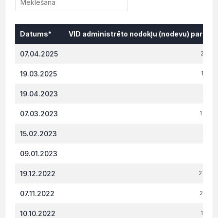
Datums*
VID administrēto nodokļu (nodevu) parāds,
Datums*
VID administrēto nodokļu (nodevu) parāds,
07.04.2025
2 527
19.03.2025
1 852
19.04.2023
170.
07.03.2023
1 790
15.02.2023
955.
09.01.2023
510
19.12.2022
2 769.
07.11.2022
2 024
10.10.2022
1 654