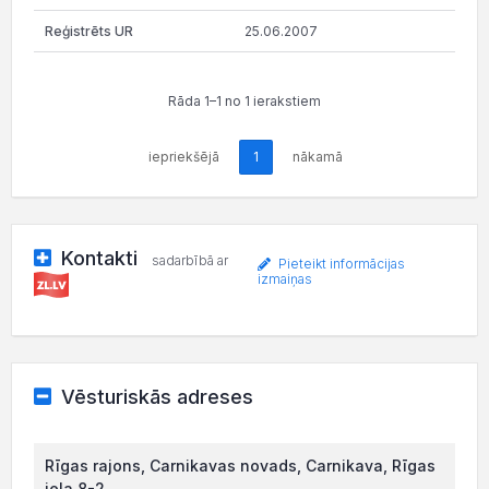
25.06.2007
Rāda 1–1 no 1 ierakstiem
iepriekšējā
1
nākamā
Kontakti
sadarbībā ar
Pieteikt informācijas
izmaiņas
Vēsturiskās adreses
Rīgas rajons, Carnikavas novads, Carnikava, Rīgas
iela 8-2