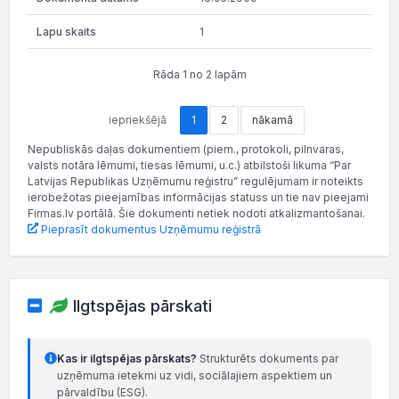
1
Rāda 1 no 2 lapām
iepriekšējā
1
2
nākamā
Nepubliskās daļas dokumentiem (piem., protokoli, pilnvaras,
valsts notāra lēmumi, tiesas lēmumi, u.c.) atbilstoši likuma “Par
Latvijas Republikas Uzņēmumu reģistru” regulējumam ir noteikts
ierobežotas pieejamības informācijas statuss un tie nav pieejami
Firmas.lv portālā. Šie dokumenti netiek nodoti atkalizmantošanai.
Pieprasīt dokumentus Uzņēmumu reģistrā
Ilgtspējas pārskati
Kas ir ilgtspējas pārskats?
Strukturēts dokuments par
uzņēmuma ietekmi uz vidi, sociālajiem aspektiem un
pārvaldību (ESG).