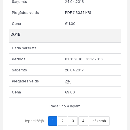
24.04.2018
PDF (130.14 KB)
€11.00
2016
Gada pārskats
01.01.2016 - 31.12.2016
26.04.2017
ZIP
€9.00
Rāda 1 no 4 lapām
iepriekšējā
1
2
3
4
nākamā