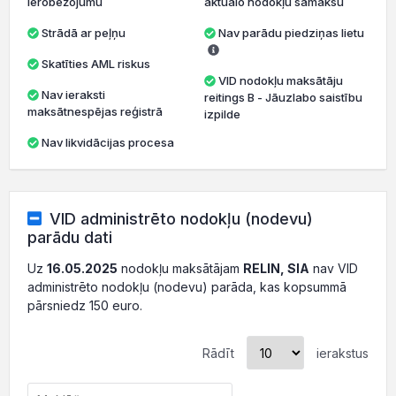
ierobežojumu
aktuālo nodokļu samaksu
Strādā ar peļņu
Nav parādu piedziņas lietu
Skatīties AML riskus
VID nodokļu maksātāju
Nav ieraksti
reitings B - Jāuzlabo saistību
maksātnespējas reģistrā
izpilde
Nav likvidācijas procesa
VID administrēto nodokļu (nodevu)
parādu dati
Uz
16.05.2025
nodokļu maksātājam
RELIN, SIA
nav VID
administrēto nodokļu (nodevu) parāda, kas kopsummā
pārsniedz 150 euro.
Rādīt
ierakstus