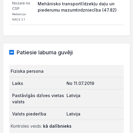
Nozare no
Mehānisko transportlīdzekļu daļu un
CSP
piederumu mazumtirdzniecība (47.82)
Redakcija
NACE 2.1
Patiesie labuma guvēji
Fiziska persona
No 11.07.2019
Latvija
Latvija
Kontroles veids:
kā dalībnieks