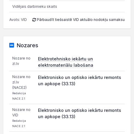
Vidējais darbinieku skaits
Avots: VID
Pārbaudīt tiešsaistē VID aktuālo nodokļu samaksu
Nozares
Nozare no
Elektrotehnisko iekārtu un
zl.lv
elektromateriālu labošana
Nozare no
Elektronisko un optisko iekārtu remonts
zl.lv
un apkope (33.13)
(NACE2)
Redakcija
NACE 2.1
Nozare no
Elektronisko un optisko iekārtu remonts
VID
un apkope (33.13)
Redakcija
NACE 2.1