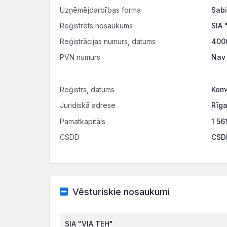
Uzņēmējdarbības forma
Sabi
Reģistrēts nosaukums
SIA
Reģistrācijas numurs, datums
4000
PVN numurs
Nav 
Reģistrs, datums
Kome
Juridiskā adrese
Rīga
Pamatkapitāls
1 56
CSDD
CSDD
Vēsturiskie nosaukumi
SIA "VIA TEH"