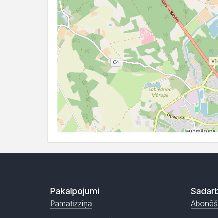
Pakalpojumi
Sadarb
Pamatizziņa
Abonēš