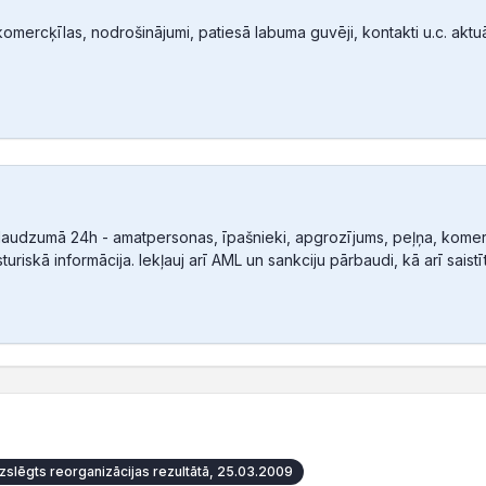
mercķīlas, nodrošinājumi, patiesā labuma guvēji, kontakti u.c. aktuālā
audzumā 24h - amatpersonas, īpašnieki, apgrozījums, peļņa, komerc
sturiskā informācija. Iekļauj arī AML un sankciju pārbaudi, kā arī sais
zslēgts reorganizācijas rezultātā, 25.03.2009