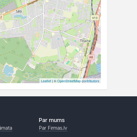
Leaflet
| ©
OpenStreetMap contributors
Par mums
āmata
Par Firmas.lv