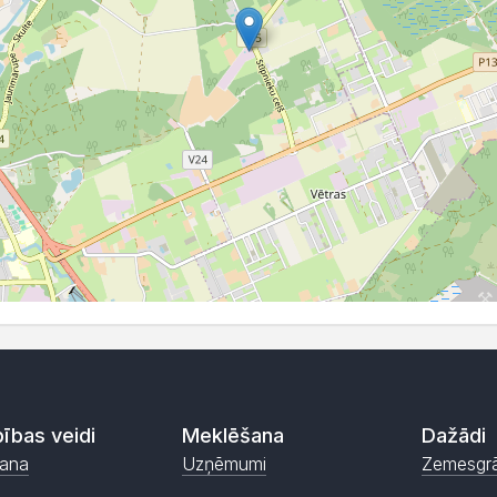
ības veidi
Meklēšana
Dažādi
ana
Uzņēmumi
Zemesgr