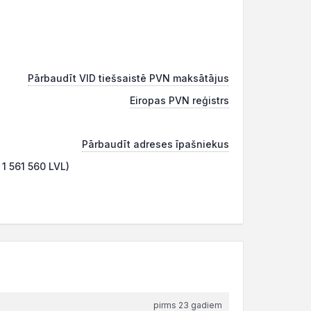
Pārbaudīt VID tiešsaistē PVN maksātājus
Eiropas PVN reģistrs
Pārbaudīt adreses īpašniekus
 1 561 560 LVL)
pirms 23 gadiem