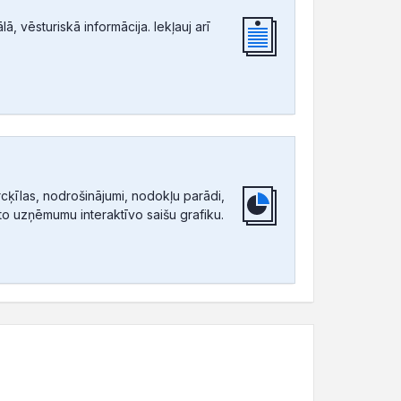
, vēsturiskā informācija. Iekļauj arī
ķīlas, nodrošinājumi, nodokļu parādi,
tīto uzņēmumu interaktīvo saišu grafiku.