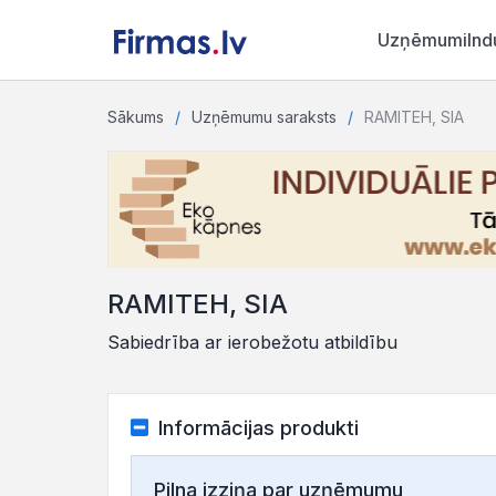
Uzņēmumi
Ind
Sākums
Uzņēmumu saraksts
RAMITEH, SIA
RAMITEH, SIA
Sabiedrība ar ierobežotu atbildību
Informācijas produkti
Pilna izziņa par uzņēmumu