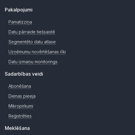
Pakalpojumi
Pamatizziņa
Datu pārraide tiešsaistē
Segmentēto datu atlase
Uzņēmumu novērtēšanas rīki
Datu izmaiņu monitorings
Sadarbības veidi
Abonēšana
Dienas pieeja
Mikropirkumi
Reģistrēties
Meklēšana