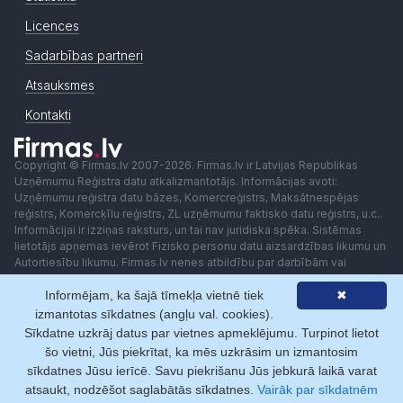
Licences
Sadarbības partneri
Atsauksmes
Kontakti
Copyright © Firmas.lv 2007-2026. Firmas.lv ir Latvijas Republikas
Uzņēmumu Reģistra datu atkalizmantotājs. Informācijas avoti:
Uzņēmumu reģistra datu bāzes, Komercreģistrs, Maksātnespējas
reģistrs, Komercķīlu reģistrs, ZL uzņēmumu faktisko datu reģistrs, u.c..
Informācijai ir izziņas raksturs, un tai nav juridiska spēka. Sistēmas
lietotājs apņemas ievērot Fizisko personu datu aizsardzības likumu un
Autortiesību likumu. Firmas.lv nenes atbildību par darbībām vai
lēmumiem, kas balstīti uz saņemto pakalpojumu. Lietotājam aizliegts
Informējam, ka šajā tīmekļa vietnē tiek
✖
izmantot jebkādas automatizētas sistēmas vai iekārtas (robotus)
piekļuvei sistēmai bez rakstiskas saskaņošanas ar Firmas.lv. Galvenā
izmantotas sīkdatnes (angļu val. cookies).
redaktore: Ingūna Pempere.
Sīkdatne uzkrāj datus par vietnes apmeklējumu. Turpinot lietot
Lietošanas noteikumi
Privātuma politika
Norēķini ar
šo vietni, Jūs piekrītat, ka mēs uzkrāsim un izmantosim
sīkdatnes Jūsu ierīcē. Savu piekrišanu Jūs jebkurā laikā varat
atsaukt, nodzēšot saglabātās sīkdatnes.
Vairāk par sīkdatnēm