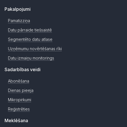
Pakalpojumi
Pamatizziņa
Datu pārraide tiešsaistē
Segmentēto datu atlase
Uzņēmumu novērtēšanas rīki
Datu izmaiņu monitorings
Sadarbības veidi
Abonēšana
Dienas pieeja
Mikropirkumi
Reģistrēties
Meklēšana