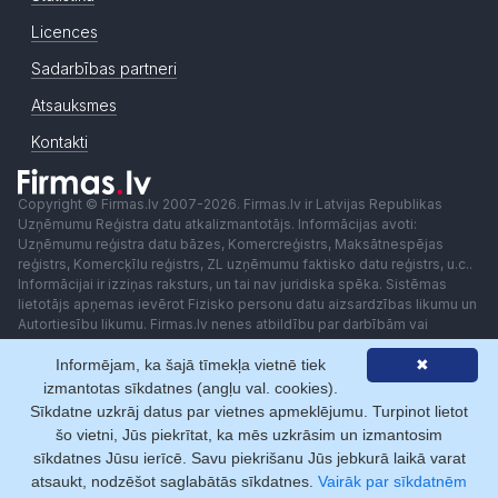
Licences
Sadarbības partneri
Atsauksmes
Kontakti
Copyright © Firmas.lv 2007-2026. Firmas.lv ir Latvijas Republikas
Uzņēmumu Reģistra datu atkalizmantotājs. Informācijas avoti:
Uzņēmumu reģistra datu bāzes, Komercreģistrs, Maksātnespējas
reģistrs, Komercķīlu reģistrs, ZL uzņēmumu faktisko datu reģistrs, u.c..
Informācijai ir izziņas raksturs, un tai nav juridiska spēka. Sistēmas
lietotājs apņemas ievērot Fizisko personu datu aizsardzības likumu un
Autortiesību likumu. Firmas.lv nenes atbildību par darbībām vai
lēmumiem, kas balstīti uz saņemto pakalpojumu. Lietotājam aizliegts
Informējam, ka šajā tīmekļa vietnē tiek
✖
izmantot jebkādas automatizētas sistēmas vai iekārtas (robotus)
piekļuvei sistēmai bez rakstiskas saskaņošanas ar Firmas.lv. Galvenā
izmantotas sīkdatnes (angļu val. cookies).
redaktore: Ingūna Pempere.
Sīkdatne uzkrāj datus par vietnes apmeklējumu. Turpinot lietot
Lietošanas noteikumi
Privātuma politika
Norēķini ar
šo vietni, Jūs piekrītat, ka mēs uzkrāsim un izmantosim
sīkdatnes Jūsu ierīcē. Savu piekrišanu Jūs jebkurā laikā varat
atsaukt, nodzēšot saglabātās sīkdatnes.
Vairāk par sīkdatnēm