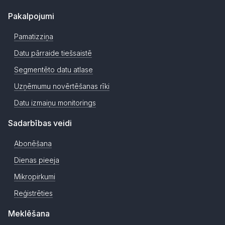
Pakalpojumi
Pamatizziņa
Datu pārraide tiešsaistē
Segmentēto datu atlase
Uzņēmumu novērtēšanas rīki
Datu izmaiņu monitorings
Sadarbības veidi
Abonēšana
Dienas pieeja
Mikropirkumi
Reģistrēties
Meklēšana