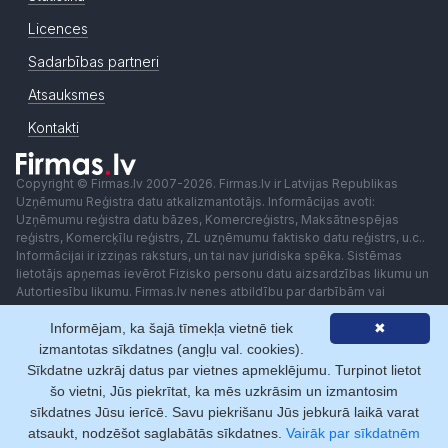
Licences
Sadarbības partneri
Atsauksmes
Kontakti
Copyright © Firmas.lv 2007-2026. Firmas.lv ir Latvijas Republikas
Uzņēmumu Reģistra datu atkalizmantotājs. Informācijas avoti:
Uzņēmumu reģistra datu bāzes, Komercreģistrs, Maksātnespējas
reģistrs, Komercķīlu reģistrs, ZL uzņēmumu faktisko datu reģistrs, u.c..
Informācijai ir izziņas raksturs, un tai nav juridiska spēka. Sistēmas
lietotājs apņemas ievērot Fizisko personu datu aizsardzības likumu un
Autortiesību likumu. Firmas.lv nenes atbildību par darbībām vai
lēmumiem, kas balstīti uz saņemto pakalpojumu. Lietotājam aizliegts
Informējam, ka šajā tīmekļa vietnē tiek
✖
izmantot jebkādas automatizētas sistēmas vai iekārtas (robotus)
piekļuvei sistēmai bez rakstiskas saskaņošanas ar Firmas.lv. Galvenā
izmantotas sīkdatnes (angļu val. cookies).
redaktore: Ingūna Pempere.
Sīkdatne uzkrāj datus par vietnes apmeklējumu. Turpinot lietot
Lietošanas noteikumi
Privātuma politika
Norēķini ar
šo vietni, Jūs piekrītat, ka mēs uzkrāsim un izmantosim
sīkdatnes Jūsu ierīcē. Savu piekrišanu Jūs jebkurā laikā varat
atsaukt, nodzēšot saglabātās sīkdatnes.
Vairāk par sīkdatnēm