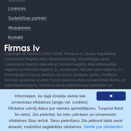
Licences
Sadarbības partneri
Atsauksmes
Kontakti
Copyright © Firmas.lv 2007-2026. Firmas.lv ir Latvijas Republikas
Uzņēmumu Reģistra datu atkalizmantotājs. Informācijas avoti:
Uzņēmumu reģistra datu bāzes, Komercreģistrs, Maksātnespējas
reģistrs, Komercķīlu reģistrs, ZL uzņēmumu faktisko datu reģistrs, u.c..
Informācijai ir izziņas raksturs, un tai nav juridiska spēka. Sistēmas
lietotājs apņemas ievērot Fizisko personu datu aizsardzības likumu un
Autortiesību likumu. Firmas.lv nenes atbildību par darbībām vai
lēmumiem, kas balstīti uz saņemto pakalpojumu. Lietotājam aizliegts
Informējam, ka šajā tīmekļa vietnē tiek
✖
izmantot jebkādas automatizētas sistēmas vai iekārtas (robotus)
piekļuvei sistēmai bez rakstiskas saskaņošanas ar Firmas.lv. Galvenā
izmantotas sīkdatnes (angļu val. cookies).
redaktore: Ingūna Pempere.
Sīkdatne uzkrāj datus par vietnes apmeklējumu. Turpinot lietot
Lietošanas noteikumi
Privātuma politika
Norēķini ar
šo vietni, Jūs piekrītat, ka mēs uzkrāsim un izmantosim
sīkdatnes Jūsu ierīcē. Savu piekrišanu Jūs jebkurā laikā varat
atsaukt, nodzēšot saglabātās sīkdatnes.
Vairāk par sīkdatnēm