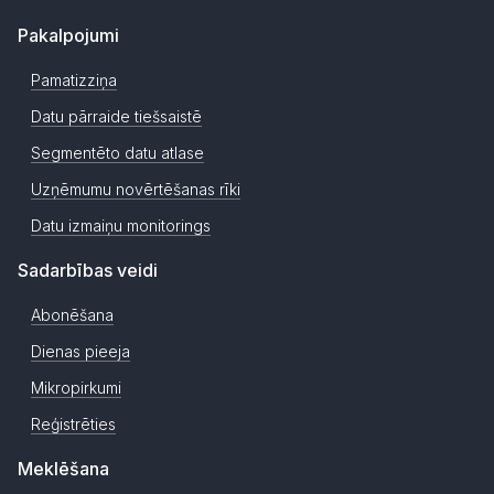
Pakalpojumi
Pamatizziņa
Datu pārraide tiešsaistē
Segmentēto datu atlase
Uzņēmumu novērtēšanas rīki
Datu izmaiņu monitorings
Sadarbības veidi
Abonēšana
Dienas pieeja
Mikropirkumi
Reģistrēties
Meklēšana