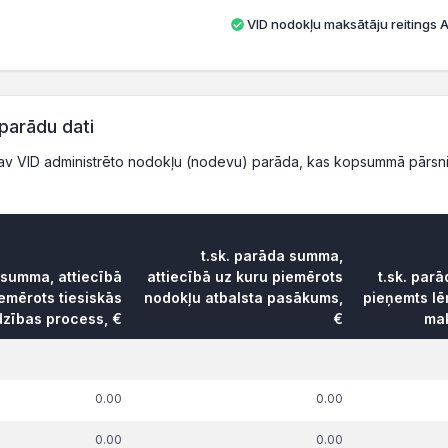
VID nodokļu maksātāju reitings A 
parādu dati
v VID administrēto nodokļu (nodevu) parāda, kas kopsummā pārsni
t.sk. parāda summa,
 summa, attiecībā
attiecībā uz kuru piemērots
t.sk. par
emērots tiesiskās
nodokļu atbalsta pasākums,
pieņemts l
dzības process, €
€
mak
0.00
0.00
0.00
0.00