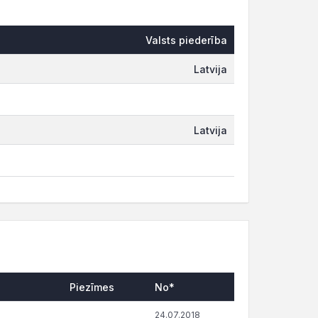
Valsts piederība
Latvija
Latvija
Piezīmes
No*
24.07.2018