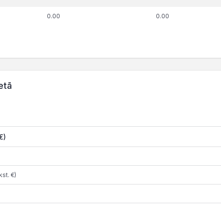
0.00
0.00
etā
€)
st. €)