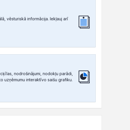
, vēsturiskā informācija. Iekļauj arī
ķīlas, nodrošinājumi, nodokļu parādi,
tīto uzņēmumu interaktīvo saišu grafiku.