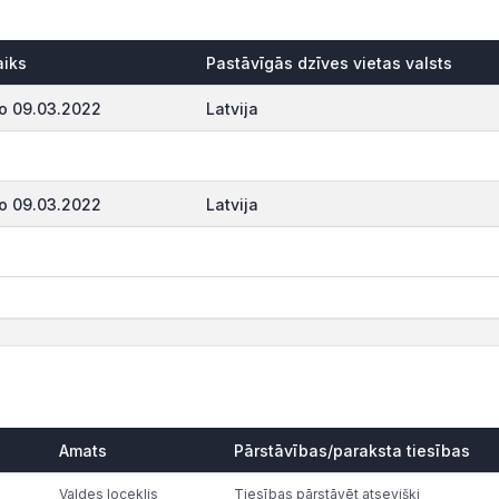
aiks
Pastāvīgās dzīves vietas valsts
o 09.03.2022
Latvija
o 09.03.2022
Latvija
Amats
Pārstāvības/paraksta tiesības
Valdes loceklis
Tiesības pārstāvēt atsevišķi