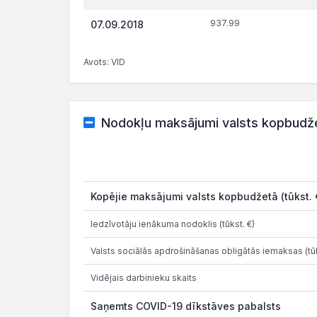
937.99
07.09.2018
Avots: VID
Nodokļu maksājumi valsts kopbudž
Kopējie maksājumi valsts kopbudžetā (tūkst. 
Iedzīvotāju ienākuma nodoklis (tūkst. €)
Valsts sociālās apdrošināšanas obligātās iemaksas (tūk
Vidējais darbinieku skaits
Saņemts COVID-19 dīkstāves pabalsts