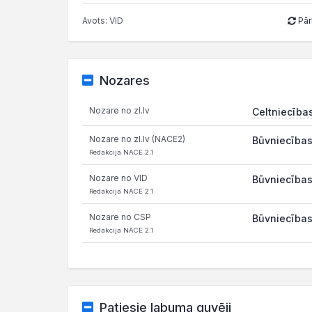
Avots: VID
Pār
Nozares
Nozare no zl.lv
Celtniecība
Nozare no zl.lv (NACE2)
Būvniecības
Redakcija NACE 2.1
Nozare no VID
Būvniecības
Redakcija NACE 2.1
Nozare no CSP
Būvniecības
Redakcija NACE 2.1
Patiesie labuma guvēji