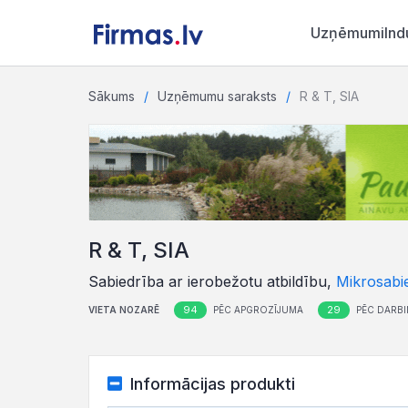
Uzņēmumi
Ind
Sākums
Uzņēmumu saraksts
R & T, SIA
R & T, SIA
Sabiedrība ar ierobežotu atbildību,
Mikrosabi
94
29
VIETA NOZARĒ
PĒC APGROZĪJUMA
PĒC DARBI
Informācijas produkti