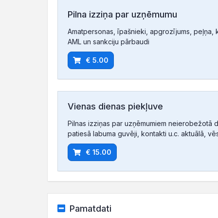
Pilna izziņa par uzņēmumu
Amatpersonas, īpašnieki, apgrozījums, peļņa, ko
AML un sankciju pārbaudi
€ 5.00
Vienas dienas piekļuve
Pilnas izziņas par uzņēmumiem neierobežotā d
patiesā labuma guvēji, kontakti u.c. aktuālā, vē
€ 15.00
Pamatdati