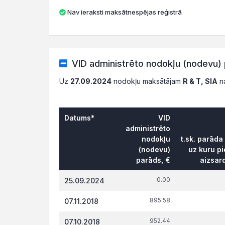
Nav ieraksti maksātnespējas reģistrā
VID administrēto nodokļu (nodevu) 
Uz
27.09.2024
nodokļu maksātājam
R & T, SIA
na
Datums*
VID
administrēto
nodokļu
t.sk. parāda
(nodevu)
uz kuru pi
parāds, €
aizsar
0.00
25.09.2024
895.58
07.11.2018
952.44
07.10.2018