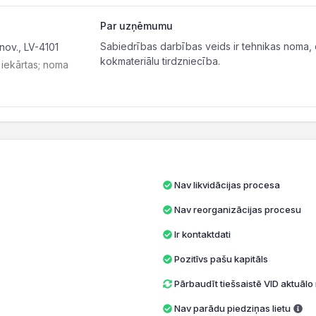
Par uzņēmumu
Sabiedrības darbības veids ir tehnikas noma,
nov., LV-4101
kokmateriālu tirdzniecība.
 iekārtas; noma
Nav likvidācijas procesa
Nav reorganizācijas procesu
Ir kontaktdati
Pozitīvs pašu kapitāls
Pārbaudīt tiešsaistē VID aktuāl
Nav parādu piedziņas lietu