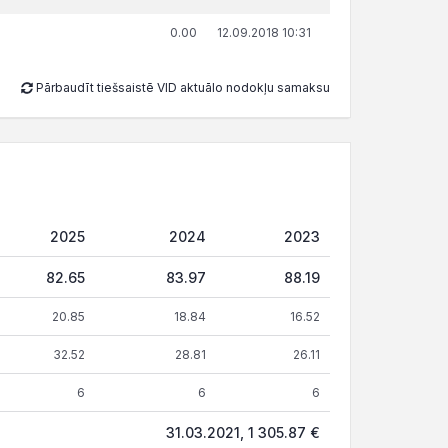
0.00
12.09.2018 10:31
Pārbaudīt tiešsaistē VID aktuālo nodokļu samaksu
2025
2024
2023
82.65
83.97
88.19
20.85
18.84
16.52
32.52
28.81
26.11
6
6
6
31.03.2021, 1 305.87 €