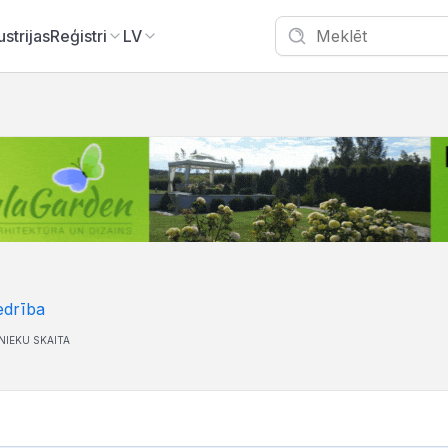
ustrijas
Reģistri
LV
edrība
NIEKU SKAITA