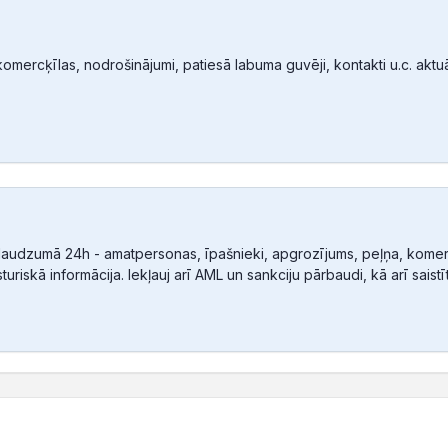
mercķīlas, nodrošinājumi, patiesā labuma guvēji, kontakti u.c. aktuālā
audzumā 24h - amatpersonas, īpašnieki, apgrozījums, peļņa, komerc
sturiskā informācija. Iekļauj arī AML un sankciju pārbaudi, kā arī sais