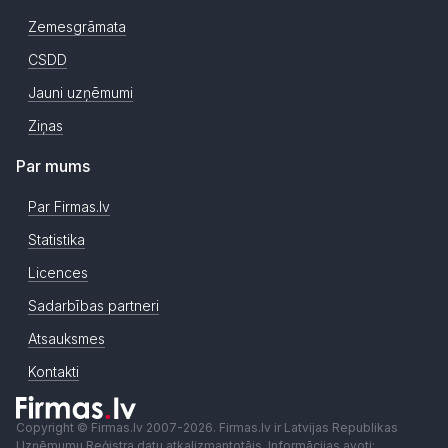
Zemesgrāmata
CSDD
Jauni uzņēmumi
Ziņas
Par mums
Par Firmas.lv
Statistika
Licences
Sadarbības partneri
Atsauksmes
Kontakti
Copyright © Firmas.lv 2007-2026. Firmas.lv ir Latvijas Republikas
Uzņēmumu Reģistra datu atkalizmantotājs. Informācijas avoti: