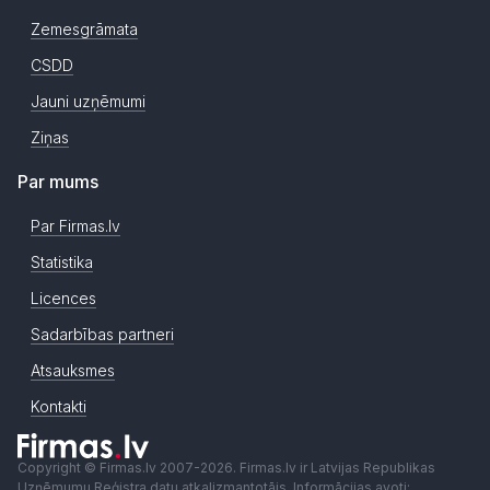
Zemesgrāmata
CSDD
Jauni uzņēmumi
Ziņas
Par mums
Par Firmas.lv
Statistika
Licences
Sadarbības partneri
Atsauksmes
Kontakti
Copyright © Firmas.lv 2007-2026. Firmas.lv ir Latvijas Republikas
Uzņēmumu Reģistra datu atkalizmantotājs. Informācijas avoti: