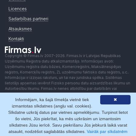
Licences
Sadarbības partneri
Atsauksmes
Kontakti
Copyright © Firmas.lv 2007-2026. Firmas.lv ir Latvijas Republikas
Uzņēmumu Reģistra datu atkalizmantotājs. Informācijas avoti:
Uzņēmumu reģistra datu bāzes, Komercreģistrs, Maksātnespējas
reģistrs, Komercķīlu reģistrs, ZL uzņēmumu faktisko datu reģistrs, u.c..
Informācijai ir izziņas raksturs, un tai nav juridiska spēka. Sistēmas
lietotājs apņemas ievērot Fizisko personu datu aizsardzības likumu un
Autortiesību likumu. Firmas.lv nenes atbildību par darbībām vai
lēmumiem, kas balstīti uz saņemto pakalpojumu. Lietotājam aizliegts
Informējam, ka šajā tīmekļa vietnē tiek
✖
izmantot jebkādas automatizētas sistēmas vai iekārtas (robotus)
piekļuvei sistēmai bez rakstiskas saskaņošanas ar Firmas.lv. Galvenā
izmantotas sīkdatnes (angļu val. cookies).
redaktore: Ingūna Pempere.
Sīkdatne uzkrāj datus par vietnes apmeklējumu. Turpinot lietot
Lietošanas noteikumi
Privātuma politika
Norēķini ar
šo vietni, Jūs piekrītat, ka mēs uzkrāsim un izmantosim
sīkdatnes Jūsu ierīcē. Savu piekrišanu Jūs jebkurā laikā varat
atsaukt, nodzēšot saglabātās sīkdatnes.
Vairāk par sīkdatnēm