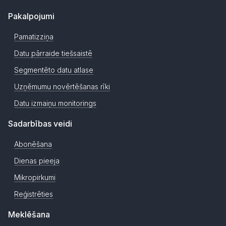
Pakalpojumi
Pamatizziņa
Datu pārraide tiešsaistē
Segmentēto datu atlase
Uzņēmumu novērtēšanas rīki
Datu izmaiņu monitorings
Sadarbības veidi
Abonēšana
Dienas pieeja
Mikropirkumi
Reģistrēties
Meklēšana