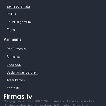
Zemesgrāmata
CSDD
Jauni uzņēmumi
Ziņas
Par mums
Par Firmas.lv
Statistika
Licences
Sadarbības partneri
Atsauksmes
Kontakti
Copyright © Firmas.lv 2007-2026. Firmas.lv ir Latvijas Republikas
Uzņēmumu Reģistra datu atkalizmantotājs. Informācijas avoti: