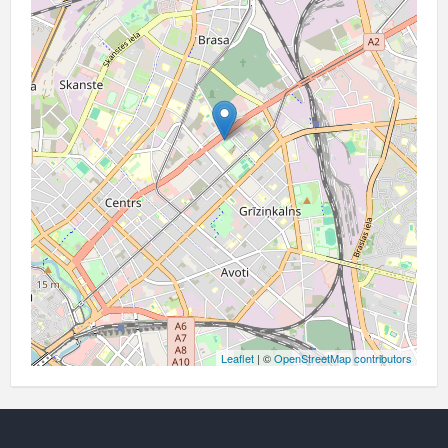
Leaflet
| ©
OpenStreetMap contributors