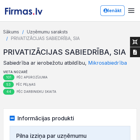
Ienākt
Sākums
Uzņēmumu saraksts
PRIVATIZĀCIJAS SABIEDRĪBA, SIA
PRIVATIZĀCIJAS SABIEDRĪBA, SIA
Sabiedrība ar ierobežotu atbildību,
Mikrosabiedrība
VIETA NOZARĒ
101
PĒC APGROZĪJUMA
53
PĒC PEĻŅAS
44
PĒC DARBINIEKU SKAITA
Informācijas produkti
Pilna izziņa par uzņēmumu