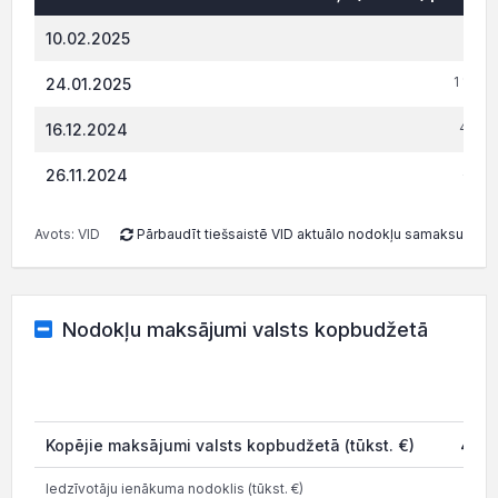
687.
10.02.2025
1 162.
24.01.2025
465.8
16.12.2024
461.
26.11.2024
Avots: VID
Pārbaudīt tiešsaistē VID aktuālo nodokļu samaksu
Nodokļu maksājumi valsts kopbudžetā
202
Kopējie maksājumi valsts kopbudžetā (tūkst. €)
47.0
Iedzīvotāju ienākuma nodoklis (tūkst. €)
12.0