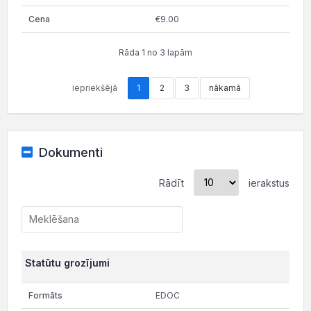
€9.00
Rāda 1 no 3 lapām
iepriekšējā
1
2
3
nākamā
Dokumenti
Rādīt
ierakstus
Statūtu grozījumi
EDOC