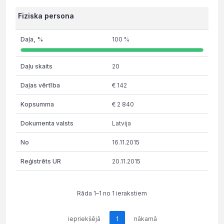
Fiziska persona
100 %
20
€ 142
€ 2 840
Latvija
16.11.2015
20.11.2015
Rāda 1–1 no 1 ierakstiem
iepriekšējā
1
nākamā