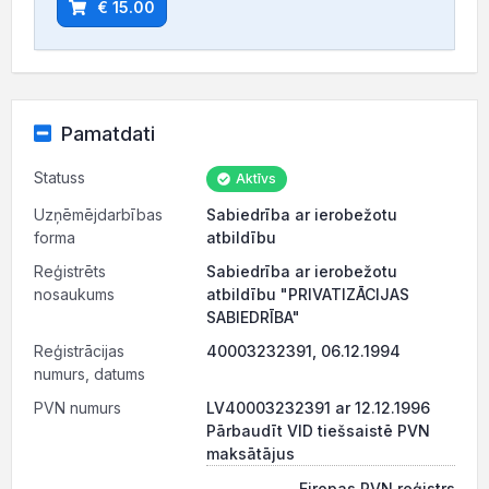
€ 15.00
Pamatdati
Statuss
Aktīvs
Uzņēmējdarbības
Sabiedrība ar ierobežotu
forma
atbildību
Reģistrēts
Sabiedrība ar ierobežotu
nosaukums
atbildību "PRIVATIZĀCIJAS
SABIEDRĪBA"
Reģistrācijas
40003232391, 06.12.1994
numurs, datums
PVN numurs
LV40003232391 ar 12.12.1996
Pārbaudīt VID tiešsaistē PVN
maksātājus
Eiropas PVN reģistrs