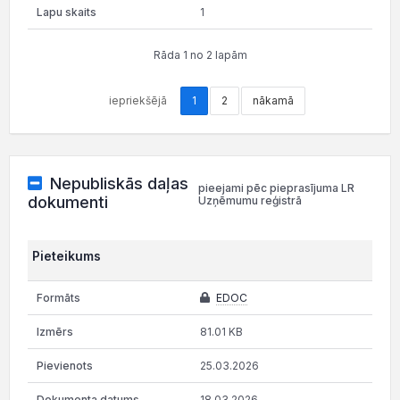
1
Rāda 1 no 2 lapām
iepriekšējā
1
2
nākamā
Nepubliskās daļas
pieejami pēc pieprasījuma LR
dokumenti
Uzņēmumu reģistrā
Pieteikums
EDOC
81.01 KB
25.03.2026
18.03.2026