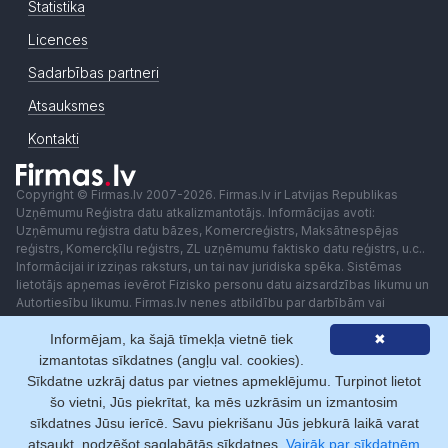
Statistika
Licences
Sadarbības partneri
Atsauksmes
Kontakti
Copyright © Firmas.lv 2007-2026. Firmas.lv ir Latvijas Republikas
Uzņēmumu Reģistra datu atkalizmantotājs. Informācijas avoti:
Uzņēmumu reģistra datu bāzes, Komercreģistrs, Maksātnespējas
reģistrs, Komercķīlu reģistrs, ZL uzņēmumu faktisko datu reģistrs, u.c..
Informācijai ir izziņas raksturs, un tai nav juridiska spēka. Sistēmas
lietotājs apņemas ievērot Fizisko personu datu aizsardzības likumu un
Autortiesību likumu. Firmas.lv nenes atbildību par darbībām vai
lēmumiem, kas balstīti uz saņemto pakalpojumu. Lietotājam aizliegts
Informējam, ka šajā tīmekļa vietnē tiek
✖
izmantot jebkādas automatizētas sistēmas vai iekārtas (robotus)
piekļuvei sistēmai bez rakstiskas saskaņošanas ar Firmas.lv. Galvenā
izmantotas sīkdatnes (angļu val. cookies).
redaktore: Ingūna Pempere.
Sīkdatne uzkrāj datus par vietnes apmeklējumu. Turpinot lietot
Lietošanas noteikumi
Privātuma politika
Norēķini ar
šo vietni, Jūs piekrītat, ka mēs uzkrāsim un izmantosim
sīkdatnes Jūsu ierīcē. Savu piekrišanu Jūs jebkurā laikā varat
atsaukt, nodzēšot saglabātās sīkdatnes.
Vairāk par sīkdatnēm