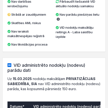
Nav darbības
Pārbaudīt tiešsaistē VID
ierobežojumu
aktuālo nodokļu samaksu
Strādā ar zaudējumiem
Nav parādu piedziņas lietu
Skatīties AML riskus
VID nodokļu maksātāju
Nav ieraksti
reitings A - Laba saistību
maksātnespējas reģistrā
izpilde
Nav likvidācijas procesa
VID administrēto nodokļu (nodevu)
parādu dati
Uz
15.03.2025
nodokļu maksātājam
PRIVATIZĀCIJAS
SABIEDRĪBA, SIA
nav VID administrēto nodokļu (nodevu)
parāda, kas kopsummā pārsniedz 150 euro.
Datums*
VID administrēto nodokļu (nodevu) parāds, 