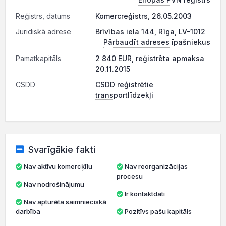
Reģistrs, datums
Komercreģistrs, 26.05.2003
Juridiskā adrese
Brīvības iela 144, Rīga, LV-1012
Pārbaudīt adreses īpašniekus
Pamatkapitāls
2 840 EUR, reģistrēta apmaksa
20.11.2015
CSDD
CSDD reģistrētie
transportlīdzekļi
Svarīgākie fakti
Nav aktīvu komercķīlu
Nav reorganizācijas
procesu
Nav nodrošinājumu
Ir kontaktdati
Nav apturēta saimnieciskā
darbība
Pozitīvs pašu kapitāls