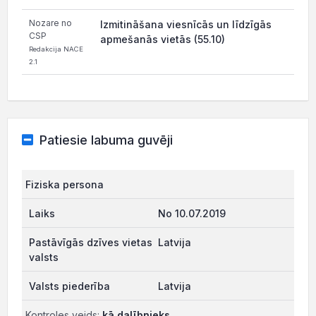
Nozare no
Izmitināšana viesnīcās un līdzīgās
CSP
apmešanās vietās (55.10)
Redakcija NACE
2.1
Patiesie labuma guvēji
Fiziska persona
No 10.07.2019
Latvija
Latvija
Kontroles veids:
kā dalībnieks