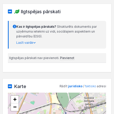
Ilgtspējas pārskati
Kas ir ilgtspējas pārskats?
Strukturēts dokuments par
uzņēmuma ietekmi uz vidi, sociālajiem aspektiem un
pārvaldību (ESG).
Lasīt vairāk
Ilgtspējas pārskati nav pievienoti.
Pievienot
Karte
Rādīt
juridisko
/
faktisko
adresi
+
−