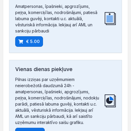
Amatpersonas, īpašnieki, apgrozījums,
peļņa, komercķīlas, nodrošinājumi, patiesā
labuma guvēji, kontakti u.c. aktuālā,
vēsturiskā informācija. Iekļauj arī AML un
sankciju pārbaudi
€ 5.00
Vienas dienas piekļuve
Pilnas izziņas par uzņēmumiem
neierobežotā daudzumā 24h -
amatpersonas, īpašnieki, apgrozījums,
peļņa, komercķīlas, nodrošinājumi, nodokļu
parādi, patiesā labuma guvēji, kontakti u.c.
aktuālā, vēsturiskā informācija. Iekļauj arī
AML un sankciju pārbaudi, kā arī saistīto
uzņēmumu interaktīvo saišu grafiku.