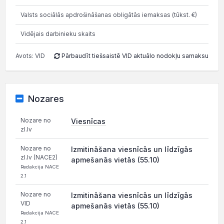
Valsts sociālās apdrošināšanas obligātās iemaksas (tūkst. €)
27.5
Vidējais darbinieku skaits
Avots: VID
Pārbaudīt tiešsaistē VID aktuālo nodokļu samaksu
Nozares
Nozare no
Viesnīcas
zl.lv
Nozare no
Izmitināšana viesnīcās un līdzīgās
zl.lv (NACE2)
apmešanās vietās (55.10)
Redakcija NACE
2.1
Nozare no
Izmitināšana viesnīcās un līdzīgās
VID
apmešanās vietās (55.10)
Redakcija NACE
2.1