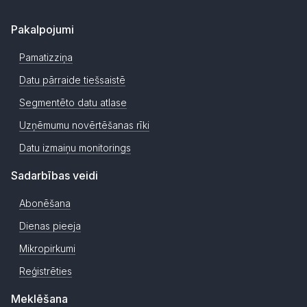
Pakalpojumi
Pamatizziņa
Datu pārraide tiešsaistē
Segmentēto datu atlase
Uzņēmumu novērtēšanas rīki
Datu izmaiņu monitorings
Sadarbības veidi
Abonēšana
Dienas pieeja
Mikropirkumi
Reģistrēties
Meklēšana