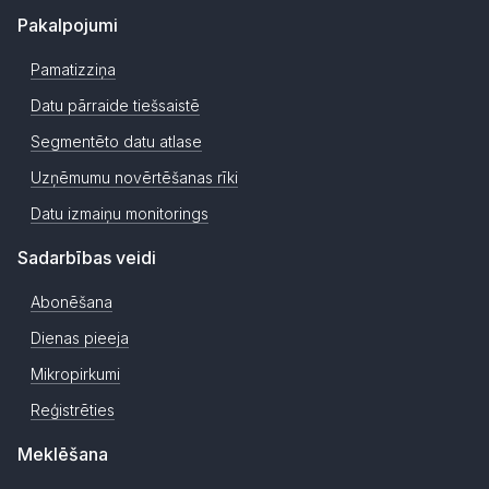
Pakalpojumi
Pamatizziņa
Datu pārraide tiešsaistē
Segmentēto datu atlase
Uzņēmumu novērtēšanas rīki
Datu izmaiņu monitorings
Sadarbības veidi
Abonēšana
Dienas pieeja
Mikropirkumi
Reģistrēties
Meklēšana