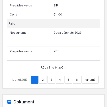
ZIP
€11.00
Gada pārskats 2023
PDF
Rāda 1 no 6 lapām
iepriekšējā
1
2
3
4
5
6
nākamā
Dokumenti