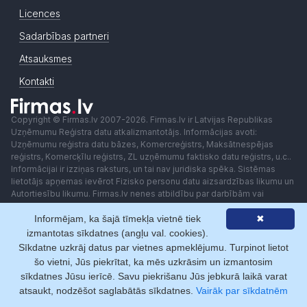
Licences
Sadarbības partneri
Atsauksmes
Kontakti
Copyright © Firmas.lv 2007-2026. Firmas.lv ir Latvijas Republikas
Uzņēmumu Reģistra datu atkalizmantotājs. Informācijas avoti:
Uzņēmumu reģistra datu bāzes, Komercreģistrs, Maksātnespējas
reģistrs, Komercķīlu reģistrs, ZL uzņēmumu faktisko datu reģistrs, u.c..
Informācijai ir izziņas raksturs, un tai nav juridiska spēka. Sistēmas
lietotājs apņemas ievērot Fizisko personu datu aizsardzības likumu un
Autortiesību likumu. Firmas.lv nenes atbildību par darbībām vai
lēmumiem, kas balstīti uz saņemto pakalpojumu. Lietotājam aizliegts
Informējam, ka šajā tīmekļa vietnē tiek
✖
izmantot jebkādas automatizētas sistēmas vai iekārtas (robotus)
piekļuvei sistēmai bez rakstiskas saskaņošanas ar Firmas.lv. Galvenā
izmantotas sīkdatnes (angļu val. cookies).
redaktore: Ingūna Pempere.
Sīkdatne uzkrāj datus par vietnes apmeklējumu. Turpinot lietot
Lietošanas noteikumi
Privātuma politika
Norēķini ar
šo vietni, Jūs piekrītat, ka mēs uzkrāsim un izmantosim
sīkdatnes Jūsu ierīcē. Savu piekrišanu Jūs jebkurā laikā varat
atsaukt, nodzēšot saglabātās sīkdatnes.
Vairāk par sīkdatnēm