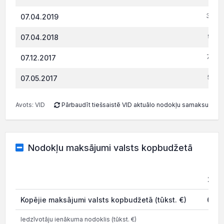
368.7
07.04.2019
952.
07.04.2018
792.9
07.12.2017
556.
07.05.2017
Avots: VID
Pārbaudīt tiešsaistē VID aktuālo nodokļu samaksu
Nodokļu maksājumi valsts kopbudžetā
202
Kopējie maksājumi valsts kopbudžetā (tūkst. €)
61.3
Iedzīvotāju ienākuma nodoklis (tūkst. €)
2.4