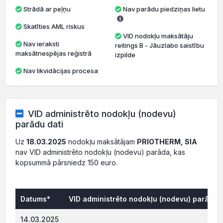
Strādā ar peļņu
Nav parādu piedziņas lietu
Skatīties AML riskus
VID nodokļu maksātāju
Nav ieraksti
reitings B - Jāuzlabo saistību
maksātnespējas reģistrā
izpilde
Nav likvidācijas procesa
VID administrēto nodokļu (nodevu)
parādu dati
Uz
18.03.2025
nodokļu maksātājam
PRIOTHERM, SIA
nav VID administrēto nodokļu (nodevu) parāda, kas
kopsummā pārsniedz 150 euro.
Datums*
VID administrēto nodokļu (nodevu) parāds, 
0.
14.03.2025