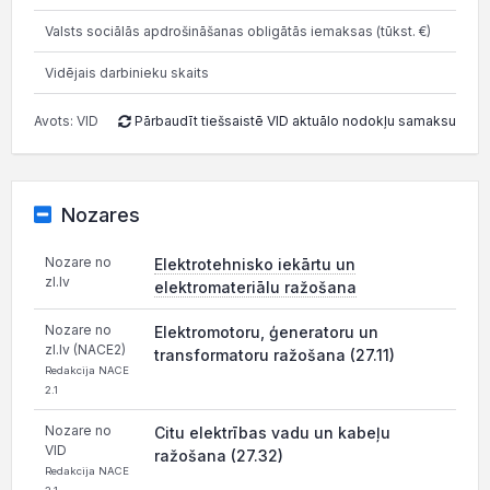
Valsts sociālās apdrošināšanas obligātās iemaksas (tūkst. €)
14.5
Vidējais darbinieku skaits
Avots: VID
Pārbaudīt tiešsaistē VID aktuālo nodokļu samaksu
Nozares
Nozare no
Elektrotehnisko iekārtu un
zl.lv
elektromateriālu ražošana
Nozare no
Elektromotoru, ģeneratoru un
zl.lv (NACE2)
transformatoru ražošana (27.11)
Redakcija NACE
2.1
Nozare no
Citu elektrības vadu un kabeļu
VID
ražošana (27.32)
Redakcija NACE