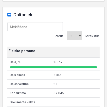
Dalībnieki
Rādīt
ierakstus
Fiziska persona
100 %
2 845
€ 1
€ 2 845