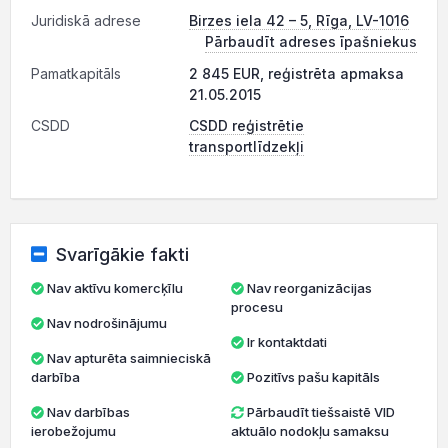
Juridiskā adrese
Birzes iela 42 – 5, Rīga, LV-1016
Pārbaudīt adreses īpašniekus
Pamatkapitāls
2 845 EUR, reģistrēta apmaksa
21.05.2015
CSDD
CSDD reģistrētie
transportlīdzekļi
Svarīgākie fakti
Nav aktīvu komercķīlu
Nav reorganizācijas
procesu
Nav nodrošinājumu
Ir kontaktdati
Nav apturēta saimnieciskā
darbība
Pozitīvs pašu kapitāls
Nav darbības
Pārbaudīt tiešsaistē VID
ierobežojumu
aktuālo nodokļu samaksu