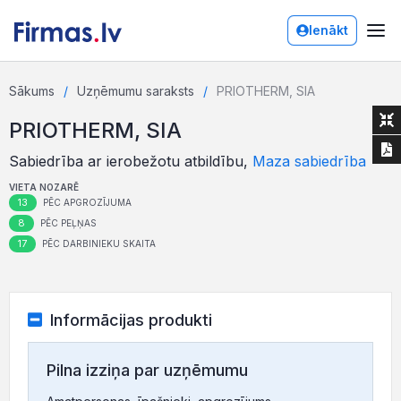
Ienākt
Sākums
Uzņēmumu saraksts
PRIOTHERM, SIA
PRIOTHERM, SIA
Sabiedrība ar ierobežotu atbildību,
Maza sabiedrība
VIETA NOZARĒ
13
PĒC APGROZĪJUMA
8
PĒC PEĻŅAS
17
PĒC DARBINIEKU SKAITA
Informācijas produkti
Pilna izziņa par uzņēmumu