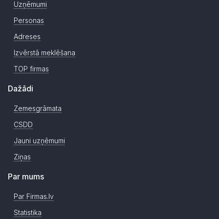
Uzņēmumi
Personas
Adreses
Izvērstā meklēšana
TOP firmas
Dažādi
Zemesgrāmata
CSDD
Jauni uzņēmumi
Ziņas
Par mums
Par Firmas.lv
Statistika