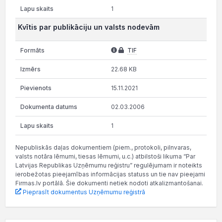
1
Kvītis par publikāciju un valsts nodevām
TIF
22.68 KB
15.11.2021
02.03.2006
1
Nepubliskās daļas dokumentiem (piem., protokoli, pilnvaras,
valsts notāra lēmumi, tiesas lēmumi, u.c.) atbilstoši likuma “Par
Latvijas Republikas Uzņēmumu reģistru” regulējumam ir noteikts
ierobežotas pieejamības informācijas statuss un tie nav pieejami
Firmas.lv portālā. Šie dokumenti netiek nodoti atkalizmantošanai.
Pieprasīt dokumentus Uzņēmumu reģistrā