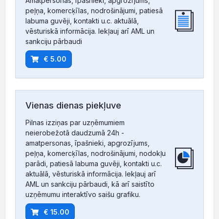
Amatpersonas, īpašnieki, apgrozījums,
peļņa, komercķīlas, nodrošinājumi, patiesā
labuma guvēji, kontakti u.c. aktuālā,
vēsturiskā informācija. Iekļauj arī AML un
sankciju pārbaudi
€ 5.00
Vienas dienas piekļuve
Pilnas izziņas par uzņēmumiem
neierobežotā daudzumā 24h -
amatpersonas, īpašnieki, apgrozījums,
peļņa, komercķīlas, nodrošinājumi, nodokļu
parādi, patiesā labuma guvēji, kontakti u.c.
aktuālā, vēsturiskā informācija. Iekļauj arī
AML un sankciju pārbaudi, kā arī saistīto
uzņēmumu interaktīvo saišu grafiku.
€ 15.00