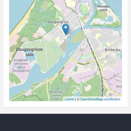
Leaflet
| ©
OpenStreetMap contributors