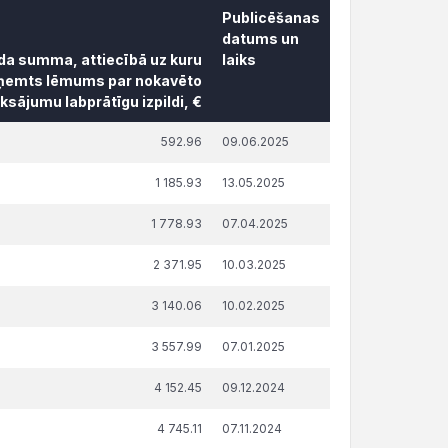
Publicēšanas
datums un
āda summa, attiecībā uz kuru
laiks
ņemts lēmums par nokavēto
sājumu labprātīgu izpildi, €
āda summa, attiecībā uz kuru
Publicēšanas
592.96
09.06.2025
ņemts lēmums par nokavēto
datums un
sājumu labprātīgu izpildi, €
laiks
1 185.93
13.05.2025
1 778.93
07.04.2025
2 371.95
10.03.2025
3 140.06
10.02.2025
3 557.99
07.01.2025
4 152.45
09.12.2024
4 745.11
07.11.2024