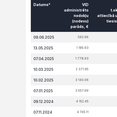
Datums*
VID
administrēto
t.s
nodokļu
attiecībā 
(nodevu)
tiesi
parāds, €
Datums*
VID
t.s
09.06.2025
592.96
administrēto
attiecībā 
nodokļu
tiesi
13.05.2025
1 185.93
(nodevu)
parāds, €
07.04.2025
1 778.93
10.03.2025
2 371.95
10.02.2025
3 140.06
07.01.2025
3 557.99
09.12.2024
4 152.45
07.11.2024
4 745.11