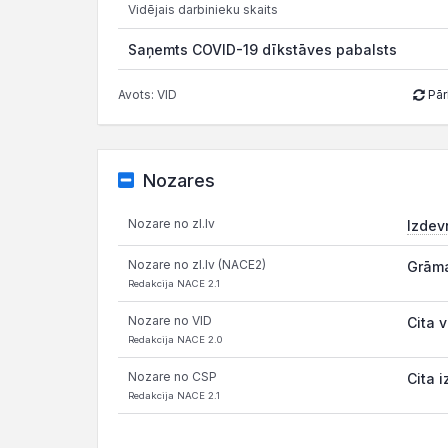
Vidējais darbinieku skaits
Saņemts COVID-19 dīkstāves pabalsts
Avots: VID
Pār
Nozares
Nozare no zl.lv
Izdev
Nozare no zl.lv (NACE2)
Grāma
Redakcija NACE 2.1
Nozare no VID
Cita 
Redakcija NACE 2.0
Nozare no CSP
Cita 
Redakcija NACE 2.1