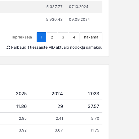
5 337.77
07.10.2024
5 930.43
09.09.2024
iepriekšējā
1
2
3
4
nākamā
Pārbaudīt tiešsaistē VID aktuālo nodokļu samaksu
2025
2024
2023
11.86
29
37.57
2.85
2.41
5.70
3.92
3.07
11.75