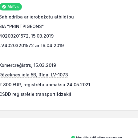
Aktīvs
Sabiedrība ar ierobežotu atbildību
SIA "PRINTPIGEONS"
40203201572, 15.03.2019
LV40203201572 ar 16.04.2019
Komercreģistrs, 15.03.2019
Rēzeknes iela 5B, Rīga, LV-1073
2 800 EUR, reģistrēta apmaksa 24.05.2021
CSDD reģistrētie transportlīdzekļi
Nav likvidācijas procesa