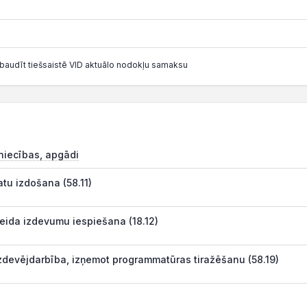
baudīt tiešsaistē VID aktuālo nodokļu samaksu
niecības, apgādi
tu izdošana (58.11)
veida izdevumu iespiešana (18.12)
izdevējdarbība, izņemot programmatūras tiražēšanu (58.19)