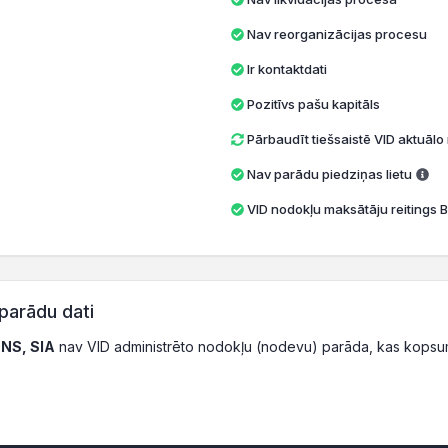
Nav reorganizācijas procesu
Ir kontaktdati
Pozitīvs pašu kapitāls
Pārbaudīt tiešsaistē VID aktuāl
Nav parādu piedziņas lietu
VID nodokļu maksātāju reitings B
parādu dati
NS, SIA
nav VID administrēto nodokļu (nodevu) parāda, kas kopsu