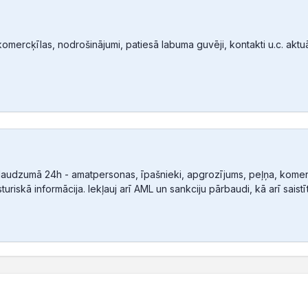
mercķīlas, nodrošinājumi, patiesā labuma guvēji, kontakti u.c. aktuālā
audzumā 24h - amatpersonas, īpašnieki, apgrozījums, peļņa, komerc
sturiskā informācija. Iekļauj arī AML un sankciju pārbaudi, kā arī sais