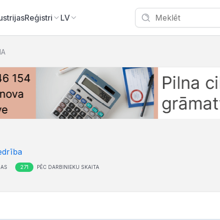
ustrijas
Reģistri
LV
IA
edrība
271
ŅAS
PĒC DARBINIEKU SKAITA