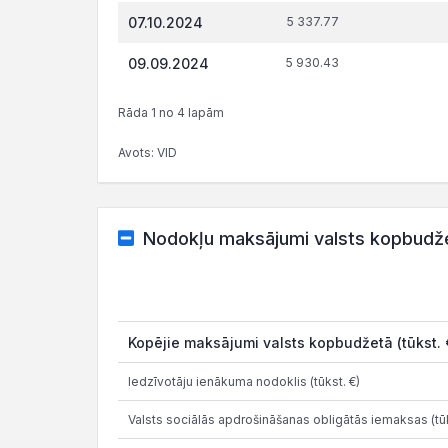
07.10.2024
5 337.77
09.09.2024
5 930.43
Rāda 1 no 4 lapām
Avots: VID
Nodokļu maksājumi valsts kopbudž
Kopējie maksājumi valsts kopbudžetā (tūkst. 
Iedzīvotāju ienākuma nodoklis (tūkst. €)
Valsts sociālās apdrošināšanas obligātās iemaksas (tūk