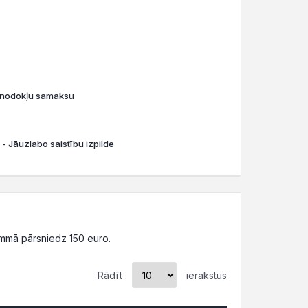
o nodokļu samaksu
 - Jāuzlabo saistību izpilde
mmā pārsniedz 150 euro.
Rādīt
ierakstus