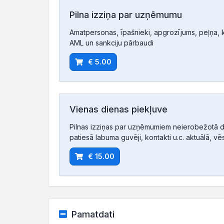
Pilna izziņa par uzņēmumu
Amatpersonas, īpašnieki, apgrozījums, peļņa, ko
AML un sankciju pārbaudi
€ 5.00
Vienas dienas piekļuve
Pilnas izziņas par uzņēmumiem neierobežotā d
patiesā labuma guvēji, kontakti u.c. aktuālā, vē
€ 15.00
Pamatdati