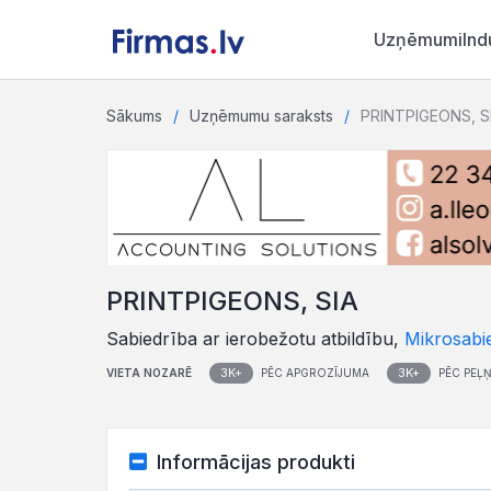
Uzņēmumi
Ind
Sākums
Uzņēmumu saraksts
PRINTPIGEONS, S
PRINTPIGEONS, SIA
Sabiedrība ar ierobežotu atbildību,
Mikrosabi
3K+
3K+
VIETA NOZARĒ
PĒC APGROZĪJUMA
PĒC PEĻ
Informācijas produkti