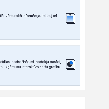
, vēsturiskā informācija. Iekļauj arī
ķīlas, nodrošinājumi, nodokļu parādi,
tīto uzņēmumu interaktīvo saišu grafiku.