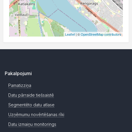
Leaflet
| ©
OpenStreetMap contributors
Pakalpojumi
Pamatizziņa
Datu pārraide tiešsaistē
Segmentēto datu atlase
Uzņēmumu novērtēšanas rīki
Datu izmaiņu monitorings