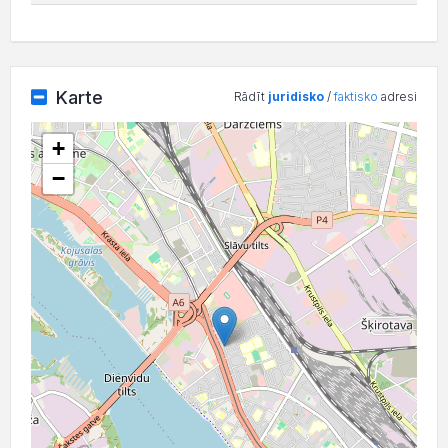
Karte
Rādīt
juridisko
/
faktisko
adresi
+
−