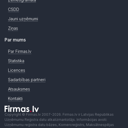
CSDD
Jauni uzņēmumi
Ziņas
Par mums
Par Firmas.lv
Statistika
Licences
Sadarbības partneri
Atsauksmes
Kontakti
Copyright © Firmas.lv 2007-2026. Firmas.lv ir Latvijas Republikas
Uzņēmumu Reģistra datu atkalizmantotājs. Informācijas avoti:
Uzņēmumu reģistra datu bāzes, Komercreģistrs, Maksātnespējas