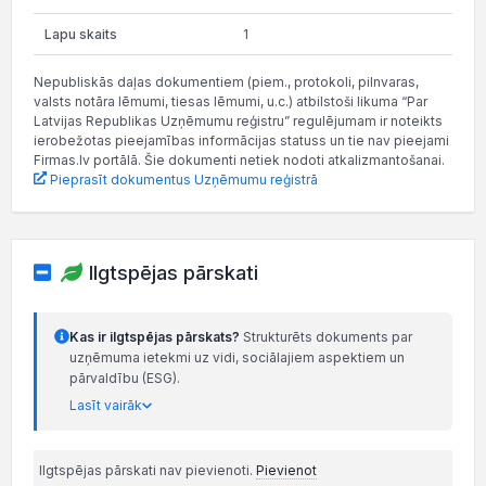
1
Nepubliskās daļas dokumentiem (piem., protokoli, pilnvaras,
valsts notāra lēmumi, tiesas lēmumi, u.c.) atbilstoši likuma “Par
Latvijas Republikas Uzņēmumu reģistru” regulējumam ir noteikts
ierobežotas pieejamības informācijas statuss un tie nav pieejami
Firmas.lv portālā. Šie dokumenti netiek nodoti atkalizmantošanai.
Pieprasīt dokumentus Uzņēmumu reģistrā
Ilgtspējas pārskati
Kas ir ilgtspējas pārskats?
Strukturēts dokuments par
uzņēmuma ietekmi uz vidi, sociālajiem aspektiem un
pārvaldību (ESG).
Lasīt vairāk
Ilgtspējas pārskati nav pievienoti.
Pievienot