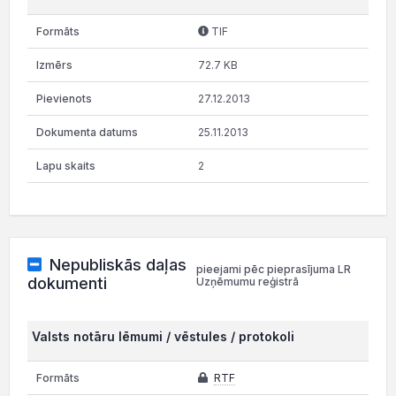
TIF
72.7 KB
27.12.2013
25.11.2013
2
Nepubliskās daļas
pieejami pēc pieprasījuma LR
dokumenti
Uzņēmumu reģistrā
Valsts notāru lēmumi / vēstules / protokoli
RTF