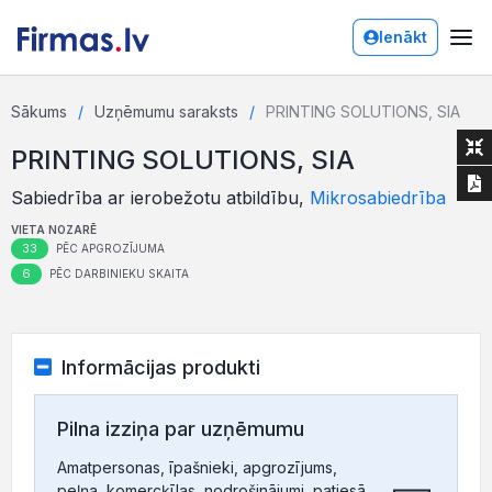
Ienākt
Sākums
Uzņēmumu saraksts
PRINTING SOLUTIONS, SIA
PRINTING SOLUTIONS, SIA
Sabiedrība ar ierobežotu atbildību,
Mikrosabiedrība
VIETA NOZARĒ
33
PĒC APGROZĪJUMA
6
PĒC DARBINIEKU SKAITA
Informācijas produkti
Pilna izziņa par uzņēmumu
Amatpersonas, īpašnieki, apgrozījums,
peļņa, komercķīlas, nodrošinājumi, patiesā