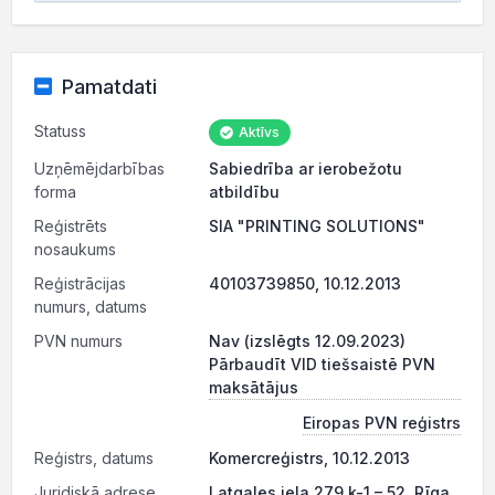
Pamatdati
Statuss
Aktīvs
Uzņēmējdarbības
Sabiedrība ar ierobežotu
forma
atbildību
Reģistrēts
SIA "PRINTING SOLUTIONS"
nosaukums
Reģistrācijas
40103739850, 10.12.2013
numurs, datums
PVN numurs
Nav (izslēgts 12.09.2023)
Pārbaudīt VID tiešsaistē PVN
maksātājus
Eiropas PVN reģistrs
Reģistrs, datums
Komercreģistrs, 10.12.2013
Juridiskā adrese
Latgales iela 279 k-1 – 52, Rīga,