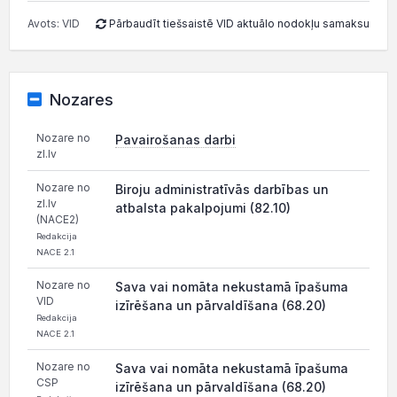
Avots: VID
Pārbaudīt tiešsaistē VID aktuālo nodokļu samaksu
Nozares
Nozare no
Pavairošanas darbi
zl.lv
Nozare no
Biroju administratīvās darbības un
zl.lv
atbalsta pakalpojumi (82.10)
(NACE2)
Redakcija
NACE 2.1
Nozare no
Sava vai nomāta nekustamā īpašuma
VID
izīrēšana un pārvaldīšana (68.20)
Redakcija
NACE 2.1
Nozare no
Sava vai nomāta nekustamā īpašuma
CSP
izīrēšana un pārvaldīšana (68.20)