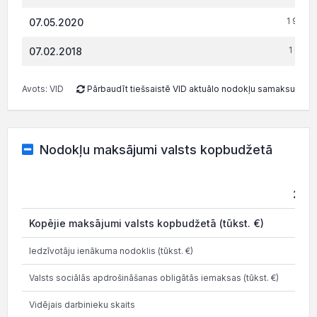
1 983.
07.05.2020
1 618.
07.02.2018
Avots: VID
Pārbaudīt tiešsaistē VID aktuālo nodokļu samaksu
Nodokļu maksājumi valsts kopbudžetā
202
Kopējie maksājumi valsts kopbudžetā (tūkst. €)
0.1
Iedzīvotāju ienākuma nodoklis (tūkst. €)
Valsts sociālās apdrošināšanas obligātās iemaksas (tūkst. €)
Vidējais darbinieku skaits