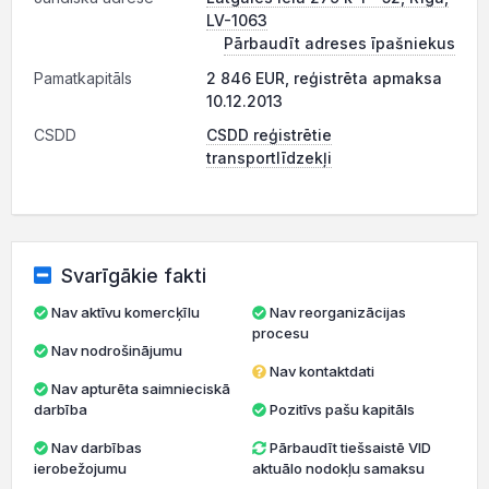
LV-1063
Pārbaudīt adreses īpašniekus
Pamatkapitāls
2 846 EUR, reģistrēta apmaksa
10.12.2013
CSDD
CSDD reģistrētie
transportlīdzekļi
Svarīgākie fakti
Nav aktīvu komercķīlu
Nav reorganizācijas
procesu
Nav nodrošinājumu
Nav kontaktdati
Nav apturēta saimnieciskā
darbība
Pozitīvs pašu kapitāls
Nav darbības
Pārbaudīt tiešsaistē VID
ierobežojumu
aktuālo nodokļu samaksu