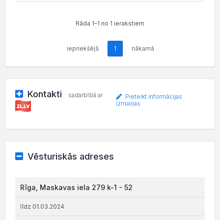
Rāda 1–1 no 1 ierakstiem
iepriekšējā
1
nākamā
Kontakti
sadarbībā ar
Pieteikt informācijas
izmaiņas
Vēsturiskās adreses
Rīga, Maskavas iela 279 k-1 - 52
līdz 01.03.2024