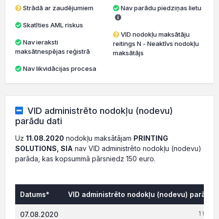
Strādā ar zaudējumiem
Nav parādu piedziņas lietu
Skatīties AML riskus
VID nodokļu maksātāju
Nav ieraksti
reitings N - Neaktīvs nodokļu
maksātnespējas reģistrā
maksātājs
Nav likvidācijas procesa
VID administrēto nodokļu (nodevu)
parādu dati
Uz
11.08.2020
nodokļu maksātājam
PRINTING
SOLUTIONS, SIA
nav VID administrēto nodokļu (nodevu)
parāda, kas kopsummā pārsniedz 150 euro.
Datums*
VID administrēto nodokļu (nodevu) parāds,
1 977.
07.08.2020