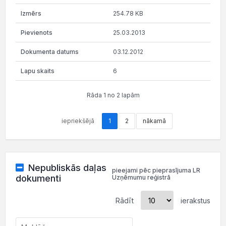
254.78 KB
25.03.2013
03.12.2012
6
Rāda 1 no 2 lapām
iepriekšējā
1
2
nākamā
Nepubliskās daļas
pieejami pēc pieprasījuma LR
dokumenti
Uzņēmumu reģistrā
Rādīt
ierakstus