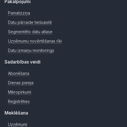
Pakalpojumi
Pamatizziņa
Datu pārraide tiešsaistē
Segmentēto datu atlase
Uzņēmumu novērtēšanas rīki
Datu izmaiņu monitorings
Sadarbības veidi
Abonēšana
Dienas pieeja
Mikropirkumi
Reģistrēties
Meklēšana
Uzņēmumi