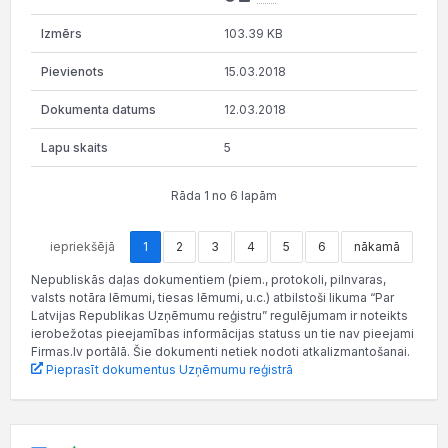
103.39 KB
15.03.2018
12.03.2018
5
Rāda 1 no 6 lapām
iepriekšējā
1
2
3
4
5
6
nākamā
Nepubliskās daļas dokumentiem (piem., protokoli, pilnvaras,
valsts notāra lēmumi, tiesas lēmumi, u.c.) atbilstoši likuma “Par
Latvijas Republikas Uzņēmumu reģistru” regulējumam ir noteikts
ierobežotas pieejamības informācijas statuss un tie nav pieejami
Firmas.lv portālā. Šie dokumenti netiek nodoti atkalizmantošanai.
Pieprasīt dokumentus Uzņēmumu reģistrā