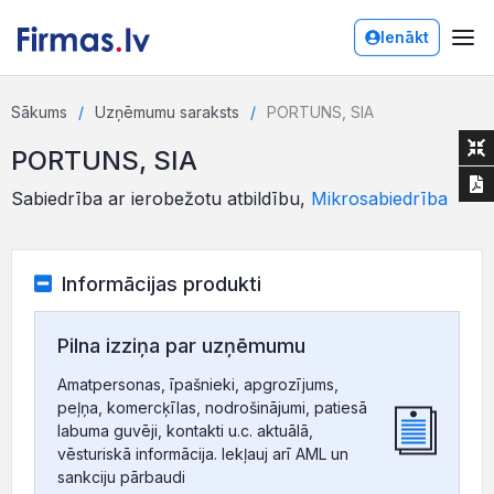
Ienākt
Sākums
Uzņēmumu saraksts
PORTUNS, SIA
PORTUNS, SIA
Sabiedrība ar ierobežotu atbildību,
Mikrosabiedrība
Informācijas produkti
Pilna izziņa par uzņēmumu
Amatpersonas, īpašnieki, apgrozījums,
peļņa, komercķīlas, nodrošinājumi, patiesā
labuma guvēji, kontakti u.c. aktuālā,
vēsturiskā informācija. Iekļauj arī AML un
sankciju pārbaudi