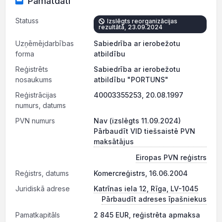
Pamatdati
Statuss
Izslēgts reorganizācijas
rezultātā, 23.09.2024
Uzņēmējdarbības
Sabiedrība ar ierobežotu
forma
atbildību
Reģistrēts
Sabiedrība ar ierobežotu
nosaukums
atbildību "PORTUNS"
Reģistrācijas
40003355253, 20.08.1997
numurs, datums
PVN numurs
Nav (izslēgts 11.09.2024)
Pārbaudīt VID tiešsaistē PVN
maksātājus
Eiropas PVN reģistrs
Reģistrs, datums
Komercreģistrs, 16.06.2004
Juridiskā adrese
Katrīnas iela 12, Rīga, LV-1045
Pārbaudīt adreses īpašniekus
Pamatkapitāls
2 845 EUR, reģistrēta apmaksa