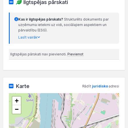
Ilgtspējas pārskati
Kas ir ilgtspējas pārskats?
Strukturēts dokuments par
uzņēmuma ietekmi uz vidi, sociālajiem aspektiem un
pārvaldību (ESG).
Lasīt vairāk
Ilgtspējas pārskati nav pievienoti.
Pievienot
Karte
Rādīt
juridisko
adresi
+
−