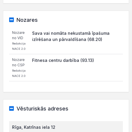
Nozares
Nozare
Sava vai nomāta nekustamā īpašuma
no VID
izīrēšana un pārvaldīšana (68.20)
Redakcija
NACE 2.0
Nozare
Fitnesa centru darbība (93.13)
no CSP
Redakcija
NACE 2.0
Vēsturiskās adreses
Rīga, Katrīnas iela 12