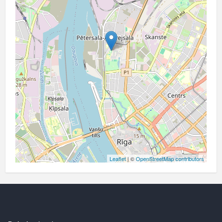
Leaflet
| ©
OpenStreetMap contributors