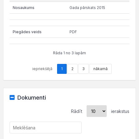
Gada pārskats 2015
PDF
Rāda 1 no 3 lapām
iepriekšējā
1
2
3
nākamā
Dokumenti
Rādīt
ierakstus