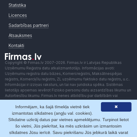
Statistika
Licences
Sadarbības partneri
Atsauksmes
Kontakti
Copyright © Firmas.lv 2007-2026. Firmas.lv ir Latvijas Republikas
Uzņēmumu Reģistra datu atkalizmantotājs. Informācijas avoti:
Uzņēmumu reģistra datu bāzes, Komercreģistrs, Maksātnespējas
reģistrs, Komercķīlu reģistrs, ZL uzņēmumu faktisko datu reģistrs, u.c..
Informācijai ir izziņas raksturs, un tai nav juridiska spēka. Sistēmas
lietotājs apņemas ievērot Fizisko personu datu aizsardzības likumu un
Autortiesību likumu. Firmas.lv nenes atbildību par darbībām vai
lēmumiem, kas balstīti uz saņemto pakalpojumu. Lietotājam aizliegts
Informējam, ka šajā tīmekļa vietnē tiek
✖
izmantot jebkādas automatizētas sistēmas vai iekārtas (robotus)
piekļuvei sistēmai bez rakstiskas saskaņošanas ar Firmas.lv. Galvenā
izmantotas sīkdatnes (angļu val. cookies).
redaktore: Ingūna Pempere.
Sīkdatne uzkrāj datus par vietnes apmeklējumu. Turpinot lietot
Lietošanas noteikumi
Privātuma politika
Norēķini ar
šo vietni, Jūs piekrītat, ka mēs uzkrāsim un izmantosim
sīkdatnes Jūsu ierīcē. Savu piekrišanu Jūs jebkurā laikā varat