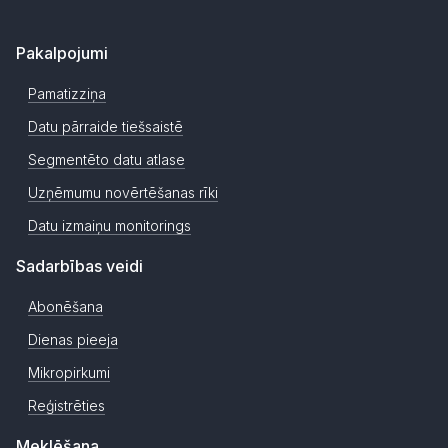
Pakalpojumi
Pamatizziņa
Datu pārraide tiešsaistē
Segmentēto datu atlase
Uzņēmumu novērtēšanas rīki
Datu izmaiņu monitorings
Sadarbības veidi
Abonēšana
Dienas pieeja
Mikropirkumi
Reģistrēties
Meklēšana