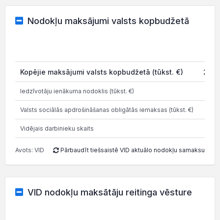
Nodokļu maksājumi valsts kopbudžetā
20
Kopējie maksājumi valsts kopbudžetā (tūkst. €)
256.
Iedzīvotāju ienākuma nodoklis (tūkst. €)
45
Valsts sociālās apdrošināšanas obligātās iemaksas (tūkst. €)
90
Vidējais darbinieku skaits
Avots: VID
Pārbaudīt tiešsaistē VID aktuālo nodokļu samaksu
VID nodokļu maksātāju reitinga vēsture