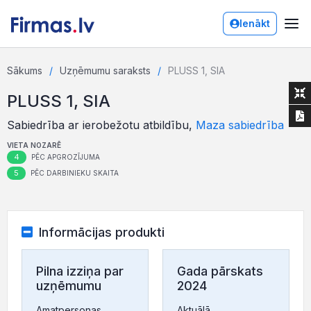
Ienākt
Sākums
Uzņēmumu saraksts
PLUSS 1, SIA
PLUSS 1, SIA
Sabiedrība ar ierobežotu atbildību,
Maza sabiedrība
VIETA NOZARĒ
4
PĒC APGROZĪJUMA
5
PĒC DARBINIEKU SKAITA
Informācijas produkti
Pilna izziņa par
Gada pārskats
uzņēmumu
2024
Amatpersonas,
Aktuālā