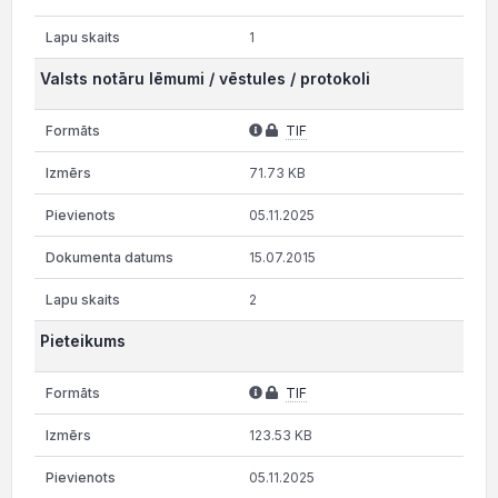
1
Valsts notāru lēmumi / vēstules / protokoli
TIF
71.73 KB
05.11.2025
15.07.2015
2
Pieteikums
TIF
123.53 KB
05.11.2025