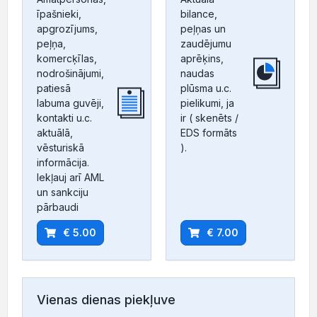
īpašnieki,
bilance,
apgrozījums,
peļņas un
peļņa,
zaudējumu
komercķīlas,
aprēķins,
nodrošinājumi,
naudas
patiesā
plūsma u.c.
labuma guvēji,
pielikumi, ja
kontakti u.c.
ir ( skenēts /
aktuālā,
EDS formāts
vēsturiskā
).
informācija.
Iekļauj arī AML
un sankciju
pārbaudi
€ 5.00
€ 7.00
Vienas dienas piekļuve