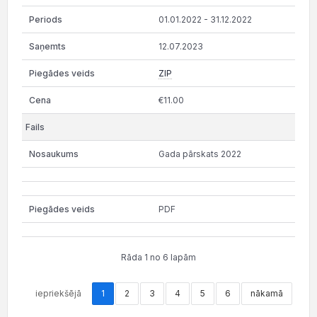
01.01.2022 - 31.12.2022
12.07.2023
ZIP
€11.00
Gada pārskats 2022
PDF
Rāda 1 no 6 lapām
iepriekšējā
1
2
3
4
5
6
nākamā