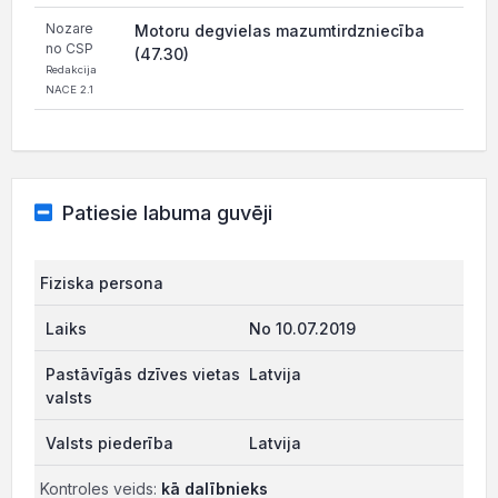
Nozare
Motoru degvielas mazumtirdzniecība
no CSP
(47.30)
Redakcija
NACE 2.1
Patiesie labuma guvēji
Fiziska persona
No 10.07.2019
Latvija
Latvija
Kontroles veids:
kā dalībnieks