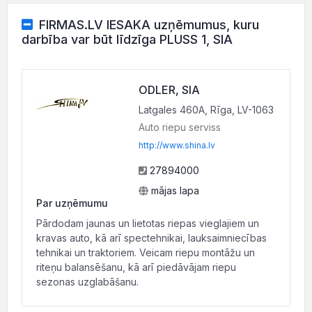
FIRMAS.LV IESAKA uzņēmumus, kuru
darbība var būt līdzīga PLUSS 1, SIA
ODLER, SIA
Latgales 460A, Rīga, LV-1063
Auto riepu serviss
http://www.shina.lv
27894000
mājas lapa
Par uzņēmumu
Pārdodam jaunas un lietotas riepas vieglajiem un
kravas auto, kā arī spectehnikai, lauksaimniecības
tehnikai un traktoriem. Veicam riepu montāžu un
riteņu balansēšanu, kā arī piedāvājam riepu
sezonas uzglabāšanu.