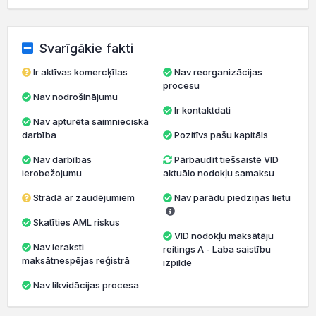
Svarīgākie fakti
Ir aktīvas komercķīlas
Nav reorganizācijas
procesu
Nav nodrošinājumu
Ir kontaktdati
Nav apturēta saimnieciskā
darbība
Pozitīvs pašu kapitāls
Nav darbības
Pārbaudīt tiešsaistē VID
ierobežojumu
aktuālo nodokļu samaksu
Strādā ar zaudējumiem
Nav parādu piedziņas lietu
Skatīties AML riskus
VID nodokļu maksātāju
Nav ieraksti
reitings A - Laba saistību
maksātnespējas reģistrā
izpilde
Nav likvidācijas procesa