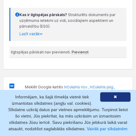
Kas ir ilgtspējas pārskats?
Strukturēts dokuments par
uzņēmuma ietekmi uz vidi, sociālajiem aspektiem un
pārvaldību (ESG).
Lasīt vairāk
Ilgtspējas pārskati nav pievienoti.
Pievienot
Meklēt Google kartēs
Inčukalna nov., Inčukalna pag.,
Rīgas-Veclaicenes šos. 37.km
Karte
Informējam, ka šajā tīmekļa vietnē tiek
✖
izmantotas sīkdatnes (angļu val. cookies).
+
Sīkdatne uzkrāj datus par vietnes apmeklējumu. Turpinot lietot
−
šo vietni, Jūs piekrītat, ka mēs uzkrāsim un izmantosim
sīkdatnes Jūsu ierīcē. Savu piekrišanu Jūs jebkurā laikā varat
atsaukt, nodzēšot saglabātās sīkdatnes.
Vairāk par sīkdatnēm