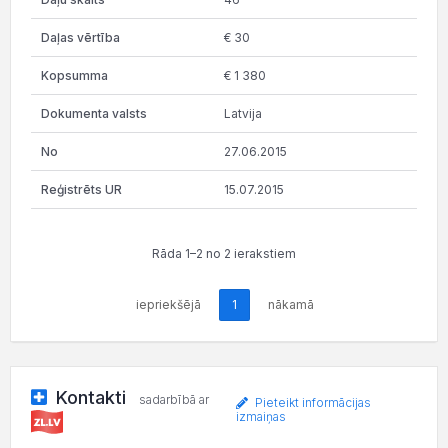
€ 30
€ 1 380
Latvija
27.06.2015
15.07.2015
Rāda 1–2 no 2 ierakstiem
iepriekšējā
1
nākamā
Kontakti
sadarbībā ar
Pieteikt informācijas
izmaiņas