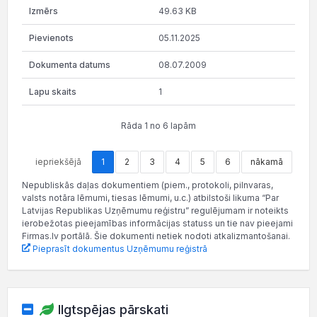
49.63 KB
05.11.2025
08.07.2009
1
Rāda 1 no 6 lapām
iepriekšējā
1
2
3
4
5
6
nākamā
Nepubliskās daļas dokumentiem (piem., protokoli, pilnvaras,
valsts notāra lēmumi, tiesas lēmumi, u.c.) atbilstoši likuma “Par
Latvijas Republikas Uzņēmumu reģistru” regulējumam ir noteikts
ierobežotas pieejamības informācijas statuss un tie nav pieejami
Firmas.lv portālā. Šie dokumenti netiek nodoti atkalizmantošanai.
Pieprasīt dokumentus Uzņēmumu reģistrā
Ilgtspējas pārskati