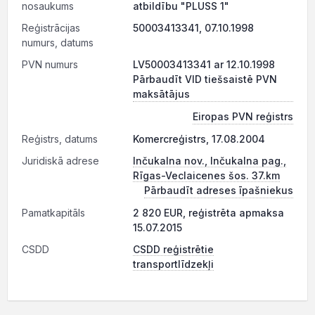
nosaukums
atbildību "PLUSS 1"
Reģistrācijas
50003413341, 07.10.1998
numurs, datums
PVN numurs
LV50003413341 ar 12.10.1998
Pārbaudīt VID tiešsaistē PVN
maksātājus
Eiropas PVN reģistrs
Reģistrs, datums
Komercreģistrs, 17.08.2004
Juridiskā adrese
Inčukalna nov., Inčukalna pag.,
Rīgas-Veclaicenes šos. 37.km
Pārbaudīt adreses īpašniekus
Pamatkapitāls
2 820 EUR, reģistrēta apmaksa
15.07.2015
CSDD
CSDD reģistrētie
transportlīdzekļi