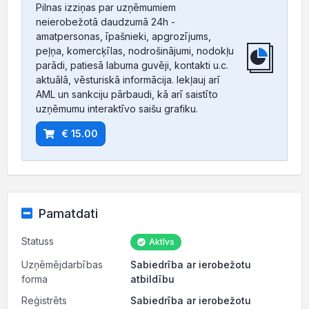
Pilnas izziņas par uzņēmumiem
neierobežotā daudzumā 24h -
amatpersonas, īpašnieki, apgrozījums,
peļņa, komercķīlas, nodrošinājumi, nodokļu
parādi, patiesā labuma guvēji, kontakti u.c.
aktuālā, vēsturiskā informācija. Iekļauj arī
AML un sankciju pārbaudi, kā arī saistīto
uzņēmumu interaktīvo saišu grafiku.
€ 15.00
Pamatdati
Statuss
Aktīvs
Uzņēmējdarbības
Sabiedrība ar ierobežotu
forma
atbildību
Reģistrēts
Sabiedrība ar ierobežotu