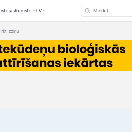
ustrijas
Reģistri
LV
irkt izziņu