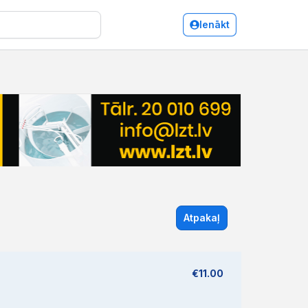
Ienākt
Atpakaļ
€11.00