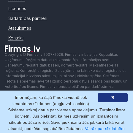
Licences
Sadarbības partneri
Atsauksmes
Kontakti
Copyright © Firmas.lv 2007-2026. Firmas.lv ir Latvijas Republikas
Uzņēmumu Reģistra datu atkalizmantotājs. Informācijas avoti:
Uzņēmumu reģistra datu bāzes, Komercreģistrs, Maksātnespējas
reģistrs, Komercķīlu reģistrs, ZL uzņēmumu faktisko datu reģistrs, u.c..
Informācijai ir izziņas raksturs, un tai nav juridiska spēka. Sistēmas
lietotājs apņemas ievērot Fizisko personu datu aizsardzības likumu un
Autortiesību likumu. Firmas.lv nenes atbildību par darbībām vai
lēmumiem, kas balstīti uz saņemto pakalpojumu. Lietotājam aizliegts
Informējam, ka šajā tīmekļa vietnē tiek
✖
izmantot jebkādas automatizētas sistēmas vai iekārtas (robotus)
piekļuvei sistēmai bez rakstiskas saskaņošanas ar Firmas.lv. Galvenā
izmantotas sīkdatnes (angļu val. cookies).
redaktore: Ingūna Pempere.
Sīkdatne uzkrāj datus par vietnes apmeklējumu. Turpinot lietot
Lietošanas noteikumi
Privātuma politika
Norēķini ar
šo vietni, Jūs piekrītat, ka mēs uzkrāsim un izmantosim
sīkdatnes Jūsu ierīcē. Savu piekrišanu Jūs jebkurā laikā varat
atsaukt, nodzēšot saglabātās sīkdatnes.
Vairāk par sīkdatnēm