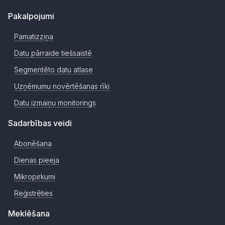
Pakalpojumi
Pamatizziņa
Datu pārraide tiešsaistē
Segmentēto datu atlase
Uzņēmumu novērtēšanas rīki
Datu izmaiņu monitorings
Sadarbības veidi
Abonēšana
Dienas pieeja
Mikropirkumi
Reģistrēties
Meklēšana