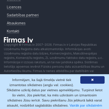
Licences
Sadarbības partneri
Atsauksmes
Kontakti
Copyright © Firmas.lv 2007-2026. Firmas.lv ir Latvijas Republikas
Uzņēmumu Reģistra datu atkalizmantotājs. Informācijas avoti:
Uzņēmumu reģistra datu bāzes, Komercreģistrs, Maksātnespējas
reģistrs, Komercķīlu reģistrs, ZL uzņēmumu faktisko datu reģistrs, u.c..
Informācijai ir izziņas raksturs, un tai nav juridiska spēka. Sistēmas
lietotājs apņemas ievērot Fizisko personu datu aizsardzības likumu un
Autortiesību likumu. Firmas.lv nenes atbildību par darbībām vai
lēmumiem, kas balstīti uz saņemto pakalpojumu. Lietotājam aizliegts
Informējam, ka šajā tīmekļa vietnē tiek
✖
izmantot jebkādas automatizētas sistēmas vai iekārtas (robotus)
piekļuvei sistēmai bez rakstiskas saskaņošanas ar Firmas.lv. Galvenā
izmantotas sīkdatnes (angļu val. cookies).
redaktore: Ingūna Pempere.
Sīkdatne uzkrāj datus par vietnes apmeklējumu. Turpinot lietot
Lietošanas noteikumi
Privātuma politika
Norēķini ar
šo vietni, Jūs piekrītat, ka mēs uzkrāsim un izmantosim
sīkdatnes Jūsu ierīcē. Savu piekrišanu Jūs jebkurā laikā varat
atsaukt, nodzēšot saglabātās sīkdatnes.
Vairāk par sīkdatnēm