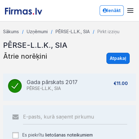
Ienākt
Sākums
Uzņēmumi
PĒRSE-L.L.K., SIA
Pirkt izziņu
PĒRSE-L.L.K., SIA
Ātrie norēķini
Atpakaļ
Gada pārskats 2017
€11.00
PĒRSE-L.L.K., SIA
Es piekrītu
lietošanas noteikumiem