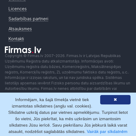
Licences
Sadarbības partneri
Atsauksmes
Kontakti
Copyright © Firmas.lv 2007-2026. Firmas.lv ir Latvijas Republikas
Uzņēmumu Reģistra datu atkalizmantotājs. Informācijas avoti:
Uzņēmumu reģistra datu bāzes, Komercreģistrs, Maksātnespējas
reģistrs, Komercķīlu reģistrs, ZL uzņēmumu faktisko datu reģistrs, u.c..
Informācijai ir izziņas raksturs, un tai nav juridiska spēka. Sistēmas
lietotājs apņemas ievērot Fizisko personu datu aizsardzības likumu un
Autortiesību likumu. Firmas.lv nenes atbildību par darbībām vai
lēmumiem, kas balstīti uz saņemto pakalpojumu. Lietotājam aizliegts
Informējam, ka šajā tīmekļa vietnē tiek
✖
izmantot jebkādas automatizētas sistēmas vai iekārtas (robotus)
piekļuvei sistēmai bez rakstiskas saskaņošanas ar Firmas.lv. Galvenā
izmantotas sīkdatnes (angļu val. cookies).
redaktore: Ingūna Pempere.
Sīkdatne uzkrāj datus par vietnes apmeklējumu. Turpinot lietot
Lietošanas noteikumi
Privātuma politika
Norēķini ar
šo vietni, Jūs piekrītat, ka mēs uzkrāsim un izmantosim
sīkdatnes Jūsu ierīcē. Savu piekrišanu Jūs jebkurā laikā varat
atsaukt, nodzēšot saglabātās sīkdatnes.
Vairāk par sīkdatnēm