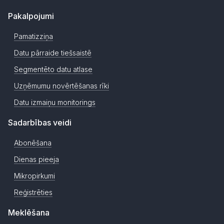
Pakalpojumi
Pamatizziņa
Datu pārraide tiešsaistē
Segmentēto datu atlase
Uzņēmumu novērtēšanas rīki
Datu izmaiņu monitorings
Sadarbības veidi
Abonēšana
Dienas pieeja
Mikropirkumi
Reģistrēties
Meklēšana