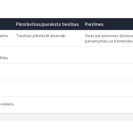
Pārstāvības/paraksta tiesības
Piezīmes
eklis
Tiesības pārstāvēt atsevišķi
Ziņas par personas dzīvesvi
pamatojoties uz Komerclik
ētājs
ecelšanu