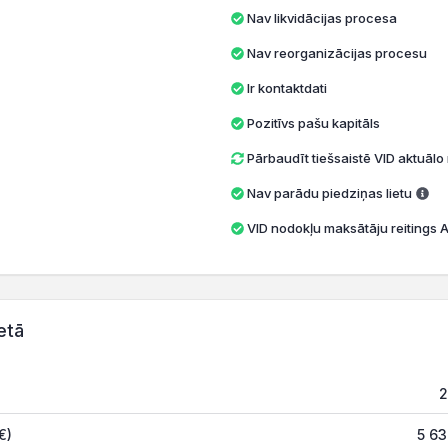
Nav likvidācijas procesa
Nav reorganizācijas procesu
Ir kontaktdati
Pozitīvs pašu kapitāls
Pārbaudīt tiešsaistē VID aktuāl
Nav parādu piedziņas lietu
VID nodokļu maksātāju reitings A 
etā
2
€)
5 63