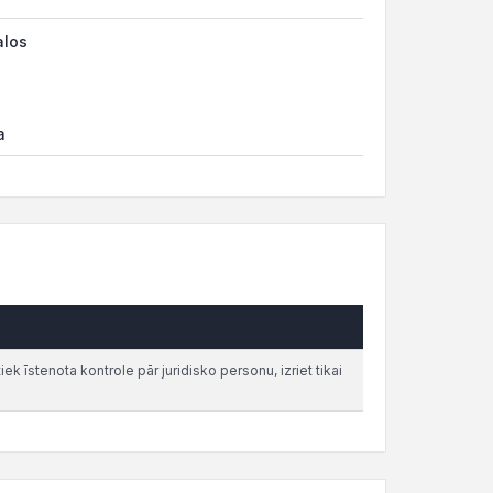
alos
a
iek īstenota kontrole pār juridisko personu, izriet tikai