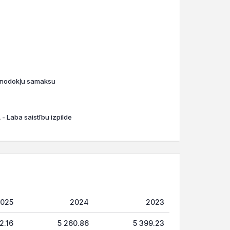
o nodokļu samaksu
- Laba saistību izpilde
025
2024
2023
2.16
5 260.86
5 399.23