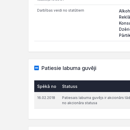
Darbības veidi no statūtiem
Alkoh
Rekl
Kons
Dzēri
Pārti
Patiesie labuma guvēji
Spēkā no
Statuss
16.02.2018
Patiesais labuma guvējs ir akcionārs tādā 
no akcionāra statusa