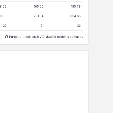
8.09
165.06
185.78
0.38
291.84
334.65
22
21
22
Pārbaudīt tiešsaistē VID aktuālo nodokļu samaksu