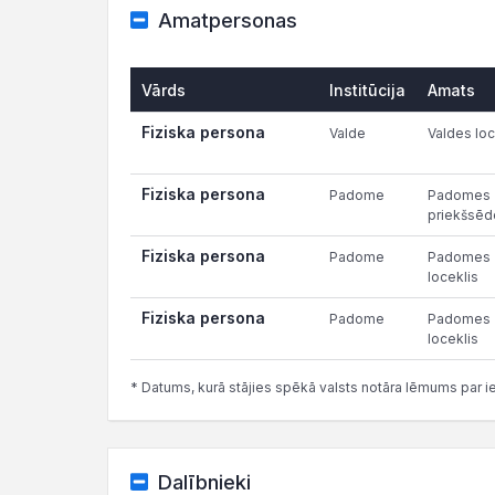
Amatpersonas
Vārds
Institūcija
Amats
Fiziska persona
Valde
Valdes loc
Fiziska persona
Padome
Padomes
priekšsēd
Fiziska persona
Padome
Padomes
loceklis
Fiziska persona
Padome
Padomes
loceklis
* Datums, kurā stājies spēkā valsts notāra lēmums par i
Dalībnieki