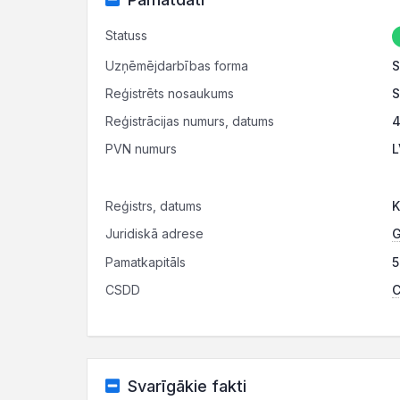
Statuss
Uzņēmējdarbības forma
S
Reģistrēts nosaukums
S
Reģistrācijas numurs, datums
4
PVN numurs
L
Reģistrs, datums
K
Juridiskā adrese
G
Pamatkapitāls
5
CSDD
C
Svarīgākie fakti