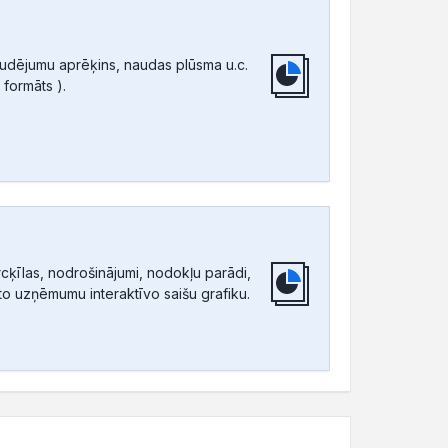
audējumu aprēķins, naudas plūsma u.c.
 formāts ).
ķīlas, nodrošinājumi, nodokļu parādi,
tīto uzņēmumu interaktīvo saišu grafiku.