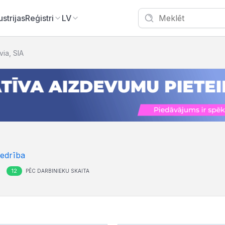
ustrijas
Reģistri
LV
via, SIA
iedrība
12
PĒC DARBINIEKU SKAITA