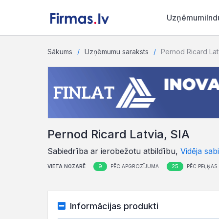
Uzņēmumi
Ind
Sākums
Uzņēmumu saraksts
Pernod Ricard Lat
Pernod Ricard Latvia, SIA
Sabiedrība ar ierobežotu atbildību,
Vidēja sab
9
25
VIETA NOZARĒ
PĒC APGROZĪJUMA
PĒC PEĻŅAS
Informācijas produkti