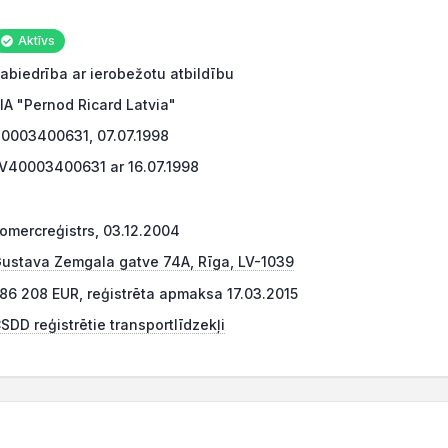
Aktīvs
abiedrība ar ierobežotu atbildību
IA "Pernod Ricard Latvia"
0003400631, 07.07.1998
V40003400631 ar 16.07.1998
omercreģistrs, 03.12.2004
ustava Zemgala gatve 74A, Rīga, LV-1039
86 208 EUR, reģistrēta apmaksa 17.03.2015
SDD reģistrētie transportlīdzekļi