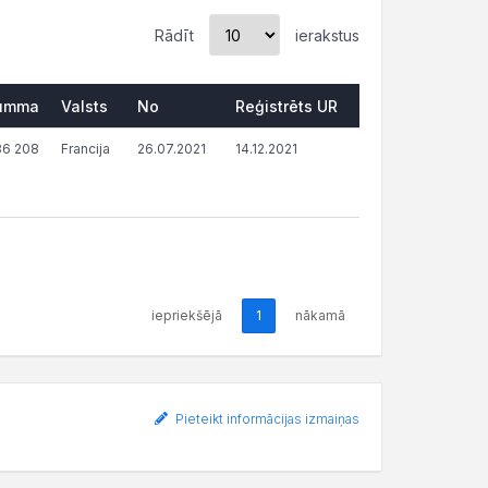
Rādīt
ierakstus
umma
Valsts
No
Reģistrēts UR
86 208
Francija
26.07.2021
14.12.2021
iepriekšējā
1
nākamā
Pieteikt informācijas izmaiņas