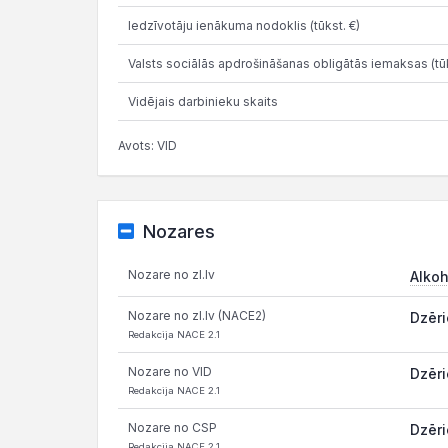
Iedzīvotāju ienākuma nodoklis (tūkst. €)
Valsts sociālās apdrošināšanas obligātās iemaksas (tūk
Vidējais darbinieku skaits
Avots: VID
Nozares
Nozare no zl.lv
Alkoh
Nozare no zl.lv (NACE2)
Dzēri
Redakcija NACE 2.1
Nozare no VID
Dzēri
Redakcija NACE 2.1
Nozare no CSP
Dzēri
Redakcija NACE 2.1