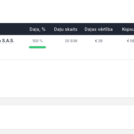
Daļa, %
Daļu skaits
Daļas vērtība
Kops
 S.A.S.
100 %
20 936
€ 28
€ 5