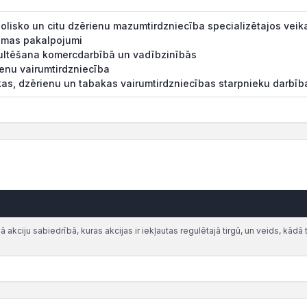
olisko un citu dzērienu mazumtirdzniecība specializētajos veik
āmas pakalpojumi
ultēšana komercdarbībā un vadībzinībās
enu vairumtirdzniecība
kas, dzērienu un tabakas vairumtirdzniecības starpnieku darbīb
akciju sabiedrībā, kuras akcijas ir iekļautas regulētajā tirgū, un veids, kādā t