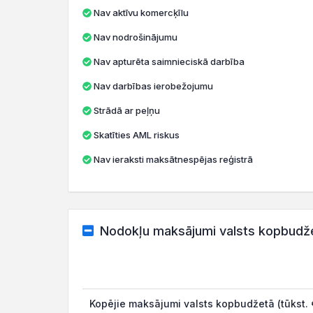
Nav aktīvu komercķīlu
Nav nodrošinājumu
Nav apturēta saimnieciskā darbība
Nav darbības ierobežojumu
Strādā ar peļņu
Skatīties AML riskus
Nav ieraksti maksātnespējas reģistrā
Nodokļu maksājumi valsts kopbudž
Kopējie maksājumi valsts kopbudžetā (tūkst. 