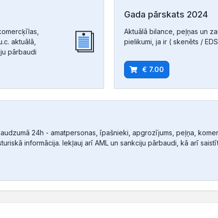
Gada pārskats 2024
komercķīlas,
Aktuālā bilance, peļņas un z
.c. aktuālā,
pielikumi, ja ir ( skenēts / EDS
iju pārbaudi
€ 7.00
audzumā 24h - amatpersonas, īpašnieki, apgrozījums, peļņa, komerc
sturiskā informācija. Iekļauj arī AML un sankciju pārbaudi, kā arī sais