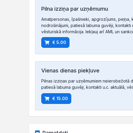
Pilna izziņa par uzņēmumu
Amatpersonas, īpašnieki, apgrozījums, peļņa, 
nodrošinājumi, patiesā labuma guvēji, kontakti u
vēsturiskā informācija. Iekļauj arī AML un sankc
€ 5.00
Vienas dienas piekļuve
Pilnas izziņas par uzņēmumiem neierobežotā d
patiesā labuma guvēji, kontakti u.c. aktuālā, vē
€ 15.00
Pamatdati