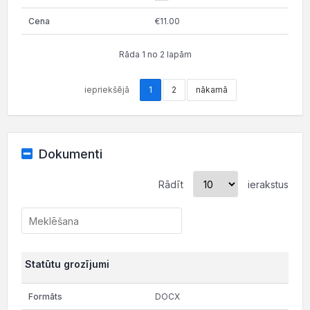
€11.00
Rāda 1 no 2 lapām
iepriekšējā
1
2
nākamā
Dokumenti
Rādīt
ierakstus
Statūtu grozījumi
DOCX