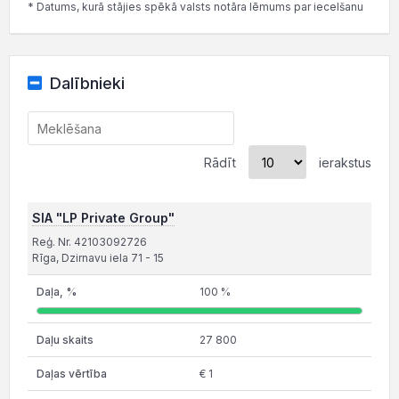
* Datums, kurā stājies spēkā valsts notāra lēmums par iecelšanu
Dalībnieki
Rādīt
ierakstus
SIA "LP Private Group"
Reģ. Nr. 42103092726
Rīga, Dzirnavu iela 71 - 15
100 %
27 800
€ 1