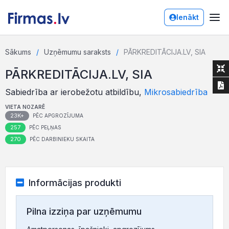
Ienākt
Sākums
Uzņēmumu saraksts
PĀRKREDITĀCIJA.LV, SIA
PĀRKREDITĀCIJA.LV, SIA
Sabiedrība ar ierobežotu atbildību,
Mikrosabiedrība
VIETA NOZARĒ
23K+
PĒC APGROZĪJUMA
257
PĒC PEĻŅAS
270
PĒC DARBINIEKU SKAITA
Informācijas produkti
Pilna izziņa par uzņēmumu