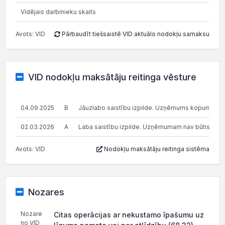
Vidējais darbinieku skaits
Avots: VID
Pārbaudīt tiešsaistē VID aktuālo nodokļu samaksu
VID nodokļu maksātāju reitinga vēsture
04.09.2025
B
Jāuzlabo saistību izpilde. Uzņēmums kopumā pilda s
02.03.2026
A
Laba saistību izpilde. Uzņēmumam nav būtisku n
Avots: VID
Nodokļu maksātāju reitinga sistēma
Nozares
Nozare
Citas operācijas ar nekustamo īpašumu uz
no VID