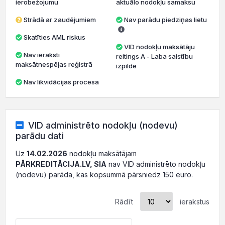
ierobežojumu
aktuālo nodokļu samaksu
Strādā ar zaudējumiem
Nav parādu piedziņas lietu
Skatīties AML riskus
VID nodokļu maksātāju
Nav ieraksti
reitings A - Laba saistību
maksātnespējas reģistrā
izpilde
Nav likvidācijas procesa
VID administrēto nodokļu (nodevu)
parādu dati
Uz
14.02.2026
nodokļu maksātājam
PĀRKREDITĀCIJA.LV, SIA
nav VID administrēto nodokļu
(nodevu) parāda, kas kopsummā pārsniedz 150 euro.
Rādīt
ierakstus