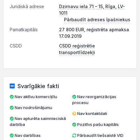
Juridiskā adrese
Dzirnavu iela 71 – 15, Rīga, LV-
1011
Pārbaudīt adreses īpašniekus
Pamatkapitāls
27 800 EUR, reģistrēta apmaksa
17.09.2019
CSDD
CSDD reģistrētie
transportlīdzekļi
Svarīgākie fakti
Nav aktīvu komercķīlu
Nav reorganizācijas
procesu
Nav nodrošinājumu
Nav kontaktdati
Nav apturēta saimnieciskā
darbība
Pozitīvs pašu kapitāls
Nav darbības
Pārbaudīt tiešsaistē VID