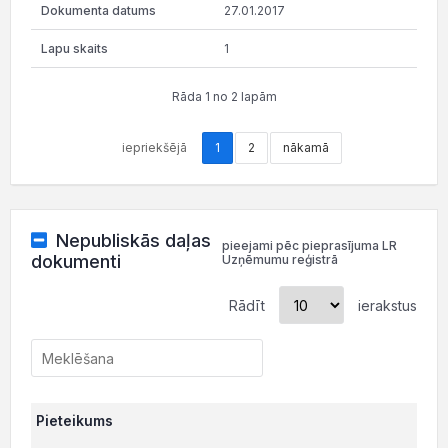
27.01.2017
1
Rāda 1 no 2 lapām
iepriekšējā
1
2
nākamā
Nepubliskās daļas
pieejami pēc pieprasījuma LR
dokumenti
Uzņēmumu reģistrā
Rādīt
ierakstus
Pieteikums