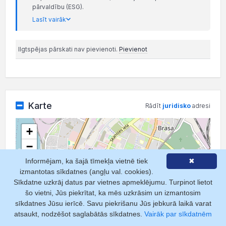
pārvaldību (ESG).
Lasīt vairāk
Ilgtspējas pārskati nav pievienoti.
Pievienot
Karte
Rādīt
juridisko
adresi
+
−
Informējam, ka šajā tīmekļa vietnē tiek
✖
izmantotas sīkdatnes (angļu val. cookies).
Sīkdatne uzkrāj datus par vietnes apmeklējumu. Turpinot lietot
šo vietni, Jūs piekrītat, ka mēs uzkrāsim un izmantosim
sīkdatnes Jūsu ierīcē. Savu piekrišanu Jūs jebkurā laikā varat
atsaukt, nodzēšot saglabātās sīkdatnes.
Vairāk par sīkdatnēm