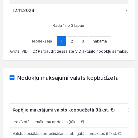
12.11.2024
2 875.
Rāda 1 no 3 lapām
iepriekšējā
1
2
3
nākamā
Avots: VID
Pārbaudīt tiešsaistē VID aktuālo nodokļu samaksu
Nodokļu maksājumi valsts kopbudžetā
202
Kopējie maksājumi valsts kopbudžetā (tūkst. €)
75.8
Iedzīvotāju ienākuma nodoklis (tūkst. €)
18.1
Valsts sociālās apdrošināšanas obligātās iemaksas (tūkst. €)
32.0