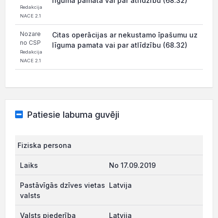
līguma pamata vai par atlīdzību (68.32)
Redakcija
NACE 2.1
Nozare
Citas operācijas ar nekustamo īpašumu uz
no CSP
līguma pamata vai par atlīdzību (68.32)
Redakcija
NACE 2.1
Patiesie labuma guvēji
Fiziska persona
No 17.09.2019
Latvija
Latvija