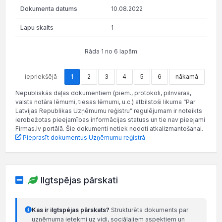
10.08.2022
1
Rāda 1 no 6 lapām
iepriekšējā
1
2
3
4
5
6
nākamā
Nepubliskās daļas dokumentiem (piem., protokoli, pilnvaras,
valsts notāra lēmumi, tiesas lēmumi, u.c.) atbilstoši likuma “Par
Latvijas Republikas Uzņēmumu reģistru” regulējumam ir noteikts
ierobežotas pieejamības informācijas statuss un tie nav pieejami
Firmas.lv portālā. Šie dokumenti netiek nodoti atkalizmantošanai.
Pieprasīt dokumentus Uzņēmumu reģistrā
Ilgtspējas pārskati
Kas ir ilgtspējas pārskats?
Strukturēts dokuments par
uzņēmuma ietekmi uz vidi, sociālajiem aspektiem un