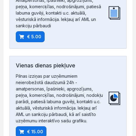
Amatpersonas, īpašnieki, apgrozījums,
peļņa, komercķīlas, nodrošinājumi, patiesā
labuma guvēji, kontakti u.c. aktuālā,
vēsturiskā informācija. Iekļauj arī AML un
sankciju pārbaudi
€ 5.00
Vienas dienas piekļuve
Pilnas izziņas par uzņēmumiem
neierobežotā daudzumā 24h -
amatpersonas, īpašnieki, apgrozījums,
peļņa, komercķīlas, nodrošinājumi, nodokļu
parādi, patiesā labuma guvēji, kontakti u.c.
aktuālā, vēsturiskā informācija. Iekļauj arī
AML un sankciju pārbaudi, kā arī saistīto
uzņēmumu interaktīvo saišu grafiku.
€ 15.00