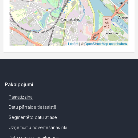
Leaflet
| ©
OpenStreetMap contributors
Pakalpojumi
Pamatizziņa
Datu pārraide tiešsaistē
Segmentēto datu atlase
Uzņēmumu novērtēšanas rīki
Datu izmaiņu monitorings