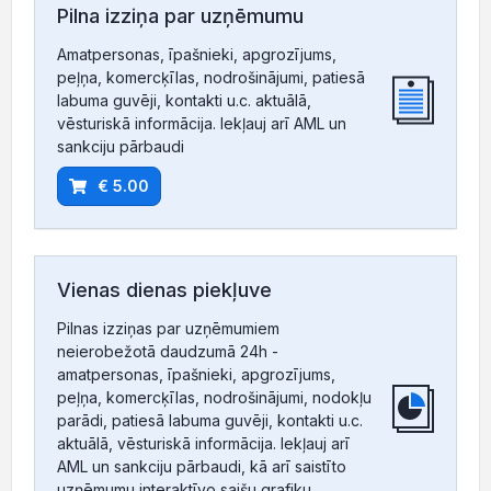
Pilna izziņa par uzņēmumu
Amatpersonas, īpašnieki, apgrozījums,
peļņa, komercķīlas, nodrošinājumi, patiesā
labuma guvēji, kontakti u.c. aktuālā,
vēsturiskā informācija. Iekļauj arī AML un
sankciju pārbaudi
€ 5.00
Vienas dienas piekļuve
Pilnas izziņas par uzņēmumiem
neierobežotā daudzumā 24h -
amatpersonas, īpašnieki, apgrozījums,
peļņa, komercķīlas, nodrošinājumi, nodokļu
parādi, patiesā labuma guvēji, kontakti u.c.
aktuālā, vēsturiskā informācija. Iekļauj arī
AML un sankciju pārbaudi, kā arī saistīto
uzņēmumu interaktīvo saišu grafiku.