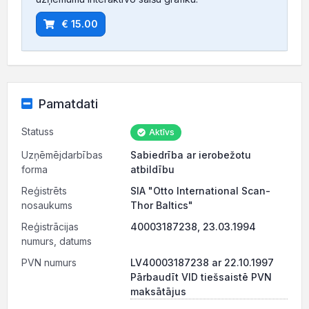
€ 15.00
Pamatdati
Statuss
Aktīvs
Uzņēmējdarbības
Sabiedrība ar ierobežotu
forma
atbildību
Reģistrēts
SIA "Otto International Scan-
nosaukums
Thor Baltics"
Reģistrācijas
40003187238, 23.03.1994
numurs, datums
PVN numurs
LV40003187238 ar 22.10.1997
Pārbaudīt VID tiešsaistē PVN
maksātājus