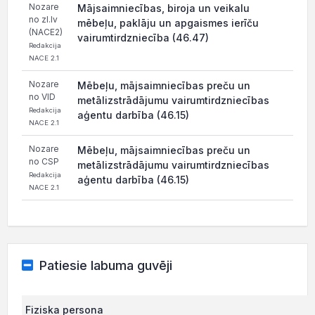
Nozare
Mājsaimniecības, biroja un veikalu
no zl.lv
mēbeļu, paklāju un apgaismes ierīču
(NACE2)
vairumtirdzniecība (46.47)
Redakcija
NACE 2.1
Nozare
Mēbeļu, mājsaimniecības preču un
no VID
metālizstrādājumu vairumtirdzniecības
Redakcija
aģentu darbība (46.15)
NACE 2.1
Nozare
Mēbeļu, mājsaimniecības preču un
no CSP
metālizstrādājumu vairumtirdzniecības
Redakcija
aģentu darbība (46.15)
NACE 2.1
Patiesie labuma guvēji
Fiziska persona