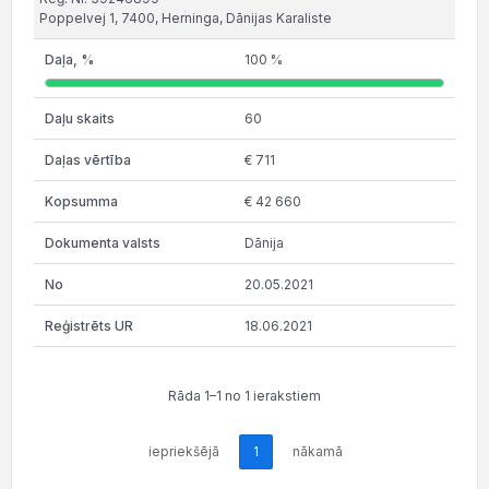
Poppelvej 1, 7400, Herninga, Dānijas Karaliste
100 %
60
€ 711
€ 42 660
Dānija
20.05.2021
18.06.2021
Rāda 1–1 no 1 ierakstiem
iepriekšējā
1
nākamā