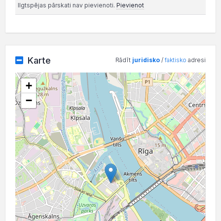
Ilgtspējas pārskati nav pievienoti.
Pievienot
Karte
Rādīt
juridisko
/
faktisko
adresi
+
−