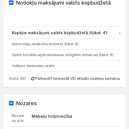
Nodokļu maksājumi valsts kopbudžetā
20
Kopējie maksājumi valsts kopbudžetā (tūkst. €)
457.
Iedzīvotāju ienākuma nodoklis (tūkst. €)
164.
Valsts sociālās apdrošināšanas obligātās iemaksas (tūkst. €)
272.
Vidējais darbinieku skaits
Avots: VID
Pārbaudīt tiešsaistē VID aktuālo nodokļu samaksu
Nozares
Nozare
Mēbeļu tirdzniecība
no zl.lv