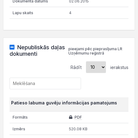
02.06.2015
4
Nepubliskās daļas
pieejami pēc pieprasījuma LR
dokumenti
Uzņēmumu reģistrā
Rādīt
ierakstus
Patieso labuma guvēju informācijas pamatojums
PDF
520.08 KB