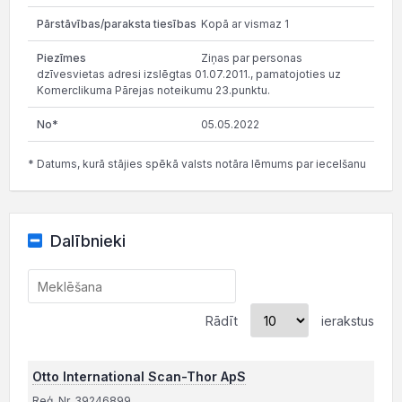
Kopā ar vismaz 1
Ziņas par personas
dzīvesvietas adresi izslēgtas 01.07.2011., pamatojoties uz
Komerclikuma Pārejas noteikumu 23.punktu.
05.05.2022
* Datums, kurā stājies spēkā valsts notāra lēmums par iecelšanu
Dalībnieki
Rādīt
ierakstus
Otto International Scan-Thor ApS
Reģ. Nr. 39246899