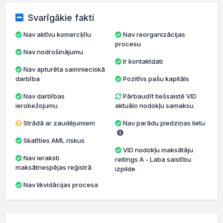
Svarīgākie fakti
Nav aktīvu komercķīlu
Nav reorganizācijas
procesu
Nav nodrošinājumu
Ir kontaktdati
Nav apturēta saimnieciskā
darbība
Pozitīvs pašu kapitāls
Nav darbības
Pārbaudīt tiešsaistē VID
ierobežojumu
aktuālo nodokļu samaksu
Strādā ar zaudējumiem
Nav parādu piedziņas lietu
Skatīties AML riskus
VID nodokļu maksātāju
Nav ieraksti
reitings A - Laba saistību
maksātnespējas reģistrā
izpilde
Nav likvidācijas procesa