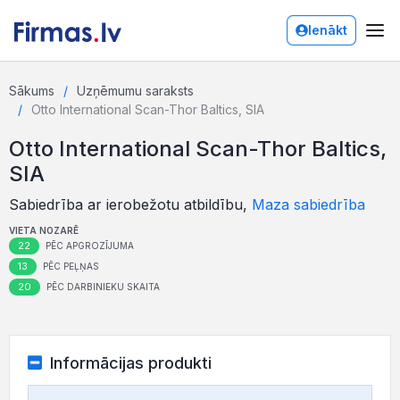
Ienākt
Sākums
Uzņēmumu saraksts
Otto International Scan-Thor Baltics, SIA
Otto International Scan-Thor Baltics,
SIA
Sabiedrība ar ierobežotu atbildību,
Maza sabiedrība
VIETA NOZARĒ
22
PĒC APGROZĪJUMA
13
PĒC PEĻŅAS
20
PĒC DARBINIEKU SKAITA
Informācijas produkti