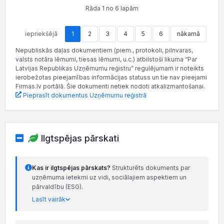
Rāda 1 no 6 lapām
iepriekšējā
1
2
3
4
5
6
nākamā
Nepubliskās daļas dokumentiem (piem., protokoli, pilnvaras,
valsts notāra lēmumi, tiesas lēmumi, u.c.) atbilstoši likuma “Par
Latvijas Republikas Uzņēmumu reģistru” regulējumam ir noteikts
ierobežotas pieejamības informācijas statuss un tie nav pieejami
Firmas.lv portālā. Šie dokumenti netiek nodoti atkalizmantošanai.
Pieprasīt dokumentus Uzņēmumu reģistrā
Ilgtspējas pārskati
Kas ir ilgtspējas pārskats?
Strukturēts dokuments par
uzņēmuma ietekmi uz vidi, sociālajiem aspektiem un
pārvaldību (ESG).
Lasīt vairāk