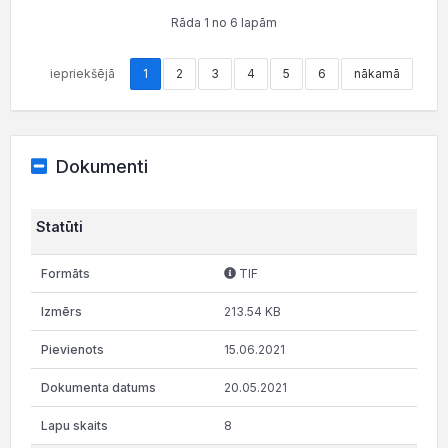
Rāda 1 no 6 lapām
iepriekšējā
1
2
3
4
5
6
nākamā
Dokumenti
Statūti
TIF
213.54 KB
15.06.2021
20.05.2021
8