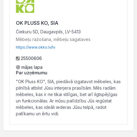
OK PLUSS KO, SIA
Čiekuru 5D, Daugavpils, LV-5413
Mēbeļu ražošana, mēbeļu sagataves
https://www.okko.lv/lv
25500606
mājas lapa
Par uzņēmumu
"OK Pluss KO", SIA, piedāvā izgatavot mēbeles, kas
pilnībā atbilst Jūsu interjera prasībām. Mēs radām
mēbeles, kas ir ne tikai stilīgas, bet arī ilgtspējīgas
un funkcionālas. Ar mūsu palīdzību Jūs iegūstat
mēbeles, kas ideāli iederas Jūsu telpā, radot
patīkamu un ērtu vidi.