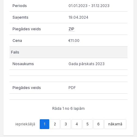
01.01.2023 - 31.12.2023
19.04.2024
ZIP
€11.00
Gada pārskats 2023
PDF
Rāda 1 no 6 lapām
iepriekšējā
1
2
3
4
5
6
nākamā