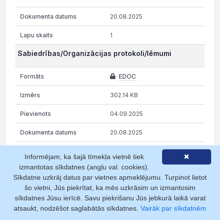
20.08.2025
1
Sabiedrības/Organizācijas protokoli/lēmumi
EDOC
302.14 KB
04.09.2025
20.08.2025
1
Informējam, ka šajā tīmekļa vietnē tiek
✖
izmantotas sīkdatnes (angļu val. cookies).
Padomes locekļu piekrišana
Sīkdatne uzkrāj datus par vietnes apmeklējumu. Turpinot lietot
šo vietni, Jūs piekrītat, ka mēs uzkrāsim un izmantosim
EDOC
sīkdatnes Jūsu ierīcē. Savu piekrišanu Jūs jebkurā laikā varat
atsaukt, nodzēšot saglabātās sīkdatnes.
Vairāk par sīkdatnēm
210.45 KB