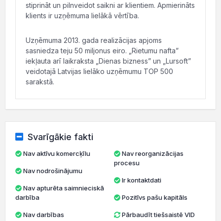
stiprināt un pilnveidot saikni ar klientiem. Apmierināts
klients ir uzņēmuma lielākā vērtība.
Uzņēmuma 2013. gada realizācijas apjoms
sasniedza teju 50 miljonus eiro. „Rietumu nafta”
iekļauta arī laikraksta „Dienas bizness” un „Lursoft”
veidotajā Latvijas lielāko uzņēmumu TOP 500
sarakstā.
Svarīgākie fakti
Nav aktīvu komercķīlu
Nav reorganizācijas
procesu
Nav nodrošinājumu
Ir kontaktdati
Nav apturēta saimnieciskā
darbība
Pozitīvs pašu kapitāls
Nav darbības
Pārbaudīt tiešsaistē VID