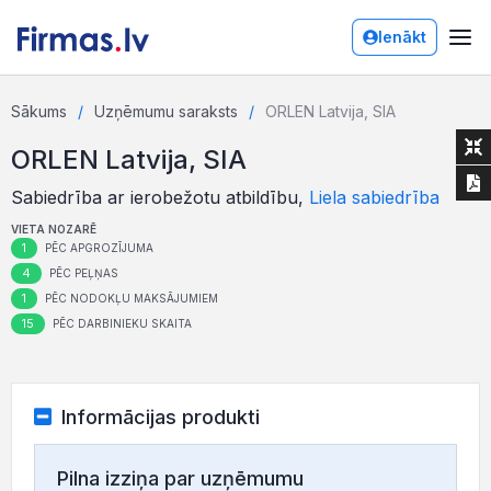
Ienākt
Sākums
Uzņēmumu saraksts
ORLEN Latvija, SIA
ORLEN Latvija, SIA
Sabiedrība ar ierobežotu atbildību,
Liela sabiedrība
VIETA NOZARĒ
1
PĒC APGROZĪJUMA
4
PĒC PEĻŅAS
1
PĒC NODOKĻU MAKSĀJUMIEM
15
PĒC DARBINIEKU SKAITA
Informācijas produkti
Pilna izziņa par uzņēmumu