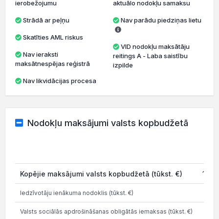
ierobežojumu
aktuālo nodokļu samaksu
Strādā ar peļņu
Nav parādu piedziņas lietu
Skatīties AML riskus
VID nodokļu maksātāju
Nav ieraksti
reitings A - Laba saistību
maksātnespējas reģistrā
izpilde
Nav likvidācijas procesa
Nodokļu maksājumi valsts kopbudžetā
Kopējie maksājumi valsts kopbudžetā (tūkst. €)
187 
Iedzīvotāju ienākuma nodoklis (tūkst. €)
Valsts sociālās apdrošināšanas obligātās iemaksas (tūkst. €)