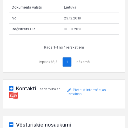
Lietuva
23.12.2019
30.01.2020
Rāda 1–1 no 1 ierakstiem
iepriekšējā
1
nākamā
Kontakti
sadarbībā ar
Pieteikt informācijas
izmaiņas
Vēsturiskie nosaukumi