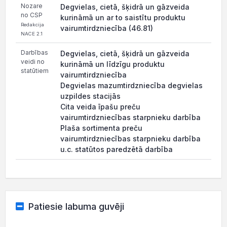
Nozare
Degvielas, cietā, šķidrā un gāzveida
no CSP
kurināmā un ar to saistītu produktu
Redakcija
vairumtirdzniecība (46.81)
NACE 2.1
Darbības
Degvielas, cietā, šķidrā un gāzveida
veidi no
kurināmā un līdzīgu produktu
statūtiem
vairumtirdzniecība
Degvielas mazumtirdzniecība degvielas
uzpildes stacijās
Cita veida īpašu preču
vairumtirdzniecības starpnieku darbība
Plaša sortimenta preču
vairumtirdzniecības starpnieku darbība
u.c. statūtos paredzētā darbība
Patiesie labuma guvēji