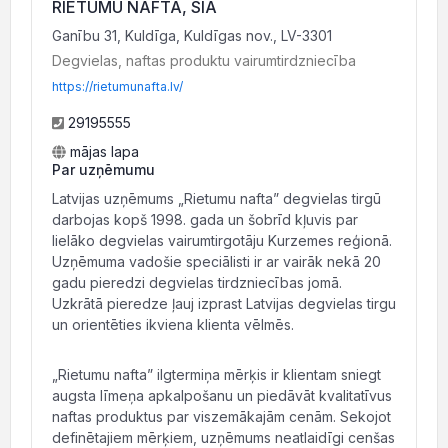
RIETUMU NAFTA, SIA
Ganību 31, Kuldīga, Kuldīgas nov., LV-3301
Degvielas, naftas produktu vairumtirdzniecība
https://rietumunafta.lv/
29195555
mājas lapa
Par uzņēmumu
Latvijas uzņēmums „Rietumu nafta” degvielas tirgū
darbojas kopš 1998. gada un šobrīd kļuvis par
lielāko degvielas vairumtirgotāju Kurzemes reģionā.
Uzņēmuma vadošie speciālisti ir ar vairāk nekā 20
gadu pieredzi degvielas tirdzniecības jomā.
Uzkrātā pieredze ļauj izprast Latvijas degvielas tirgu
un orientēties ikviena klienta vēlmēs.
„Rietumu nafta” ilgtermiņa mērķis ir klientam sniegt
augsta līmeņa apkalpošanu un piedāvāt kvalitatīvus
naftas produktus par viszemākajām cenām. Sekojot
definētajiem mērķiem, uzņēmums neatlaidīgi cenšas