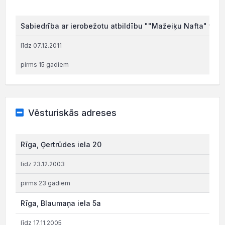
Sabiedrība ar ierobežotu atbildību ""Mažeiķu Nafta" tird
līdz 07.12.2011
pirms 15 gadiem
Vēsturiskās adreses
Rīga, Ģertrūdes iela 20
līdz 23.12.2003
pirms 23 gadiem
Rīga, Blaumaņa iela 5a
līdz 17.11.2005