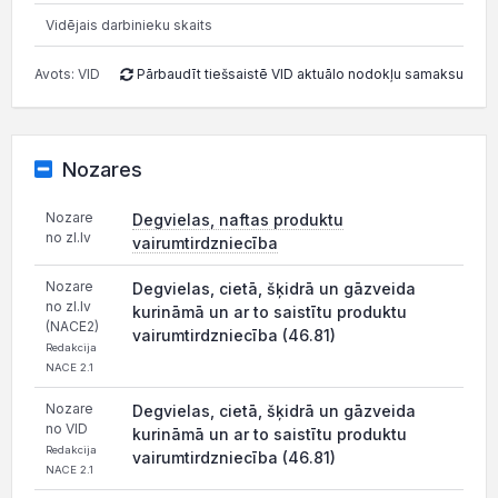
Vidējais darbinieku skaits
Avots: VID
Pārbaudīt tiešsaistē VID aktuālo nodokļu samaksu
Nozares
Nozare
Degvielas, naftas produktu
no zl.lv
vairumtirdzniecība
Nozare
Degvielas, cietā, šķidrā un gāzveida
no zl.lv
kurināmā un ar to saistītu produktu
(NACE2)
vairumtirdzniecība (46.81)
Redakcija
NACE 2.1
Nozare
Degvielas, cietā, šķidrā un gāzveida
no VID
kurināmā un ar to saistītu produktu
Redakcija
vairumtirdzniecība (46.81)
NACE 2.1