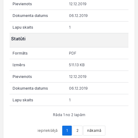
12.12.2019
06.12.2019
1
Statūti
PDF
511.13 KB
12.12.2019
06.12.2019
1
Rāda 1 no 2 lapām
iepriekšējā
1
2
nākamā