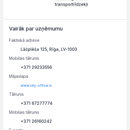
transportlīdzekļi
Vairāk par uzņēmumu
Faktiskā adrese
Lāčplēša 125, Rīga, LV-1003
Mobilais tālrunis
+371 29233556
Mājaslapa
www.city-office.lv
Tālrunis
+371 67277774
Mobilais tālrunis
+371 26160242