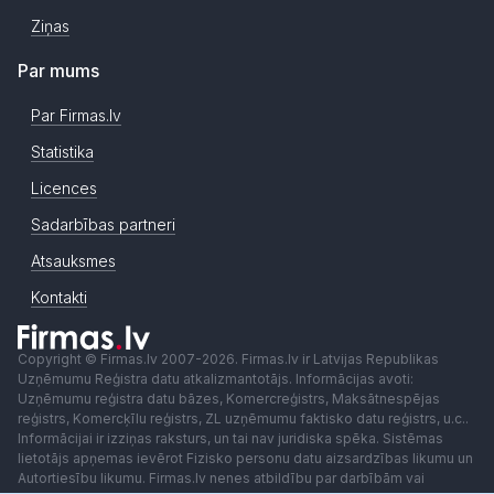
Ziņas
Par mums
Par Firmas.lv
Statistika
Licences
Sadarbības partneri
Atsauksmes
Kontakti
Copyright © Firmas.lv 2007-2026. Firmas.lv ir Latvijas Republikas
Uzņēmumu Reģistra datu atkalizmantotājs. Informācijas avoti:
Uzņēmumu reģistra datu bāzes, Komercreģistrs, Maksātnespējas
reģistrs, Komercķīlu reģistrs, ZL uzņēmumu faktisko datu reģistrs, u.c..
Informācijai ir izziņas raksturs, un tai nav juridiska spēka. Sistēmas
lietotājs apņemas ievērot Fizisko personu datu aizsardzības likumu un
Autortiesību likumu. Firmas.lv nenes atbildību par darbībām vai