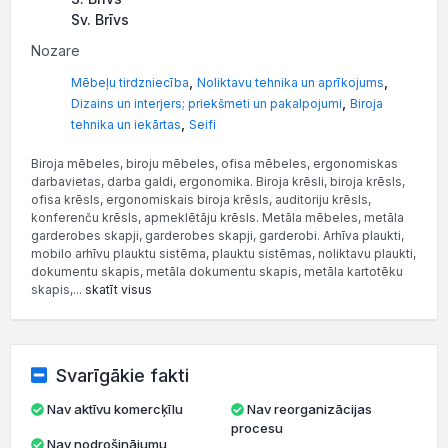
Sv. Brīvs
Nozare
,
,
Mēbeļu tirdzniecība
Noliktavu tehnika un aprīkojums
,
Dizains un interjers; priekšmeti un pakalpojumi
Biroja
,
tehnika un iekārtas
Seifi
Biroja mēbeles, biroju mēbeles, ofisa mēbeles, ergonomiskas
darbavietas, darba galdi, ergonomika. Biroja krēsli, biroja krēsls,
ofisa krēsls, ergonomiskais biroja krēsls, auditoriju krēsls,
konferenču krēsls, apmeklētāju krēsls. Metāla mēbeles, metāla
garderobes skapji, garderobes skapji, garderobi. Arhīva plaukti,
mobilo arhīvu plauktu sistēma, plauktu sistēmas, noliktavu plaukti,
dokumentu skapis, metāla dokumentu skapis, metāla kartotēku
skapis,...
skatīt visus
Svarīgākie fakti
Nav aktīvu komercķīlu
Nav reorganizācijas
procesu
Nav nodrošinājumu