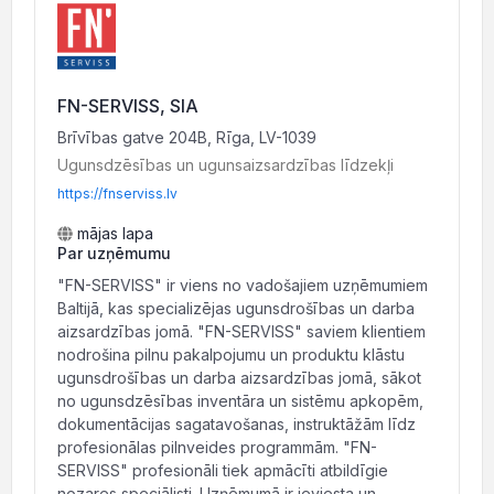
FN-SERVISS, SIA
Brīvības gatve 204B, Rīga, LV-1039
Ugunsdzēsības un ugunsaizsardzības līdzekļi
https://fnserviss.lv
mājas lapa
Par uzņēmumu
"FN-SERVISS" ir viens no vadošajiem uzņēmumiem
Baltijā, kas specializējas ugunsdrošības un darba
aizsardzības jomā. "FN-SERVISS" saviem klientiem
nodrošina pilnu pakalpojumu un produktu klāstu
ugunsdrošības un darba aizsardzības jomā, sākot
no ugunsdzēsības inventāra un sistēmu apkopēm,
dokumentācijas sagatavošanas, instruktāžām līdz
profesionālas pilnveides programmām. "FN-
SERVISS" profesionāli tiek apmācīti atbildīgie
nozares speciālisti. Uzņēmumā ir ieviesta un