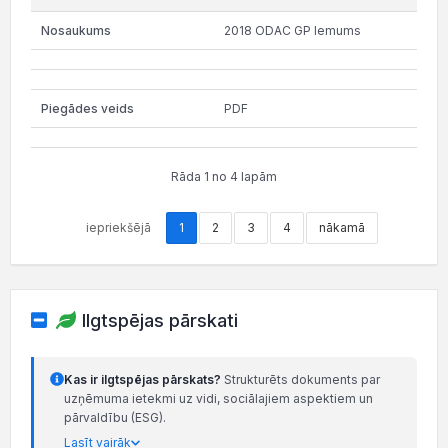
2018 ODAC GP lemums
PDF
Rāda 1 no 4 lapām
iepriekšējā
1
2
3
4
nākamā
Ilgtspējas pārskati
Kas ir ilgtspējas pārskats?
Strukturēts dokuments par
uzņēmuma ietekmi uz vidi, sociālajiem aspektiem un
pārvaldību (ESG).
Lasīt vairāk