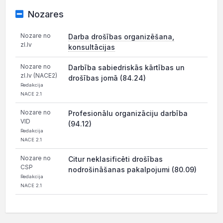
Nozares
Nozare no
Darba drošības organizēšana,
zl.lv
konsultācijas
Nozare no
Darbība sabiedriskās kārtības un
zl.lv (NACE2)
drošības jomā (84.24)
Redakcija
NACE 2.1
Nozare no
Profesionālu organizāciju darbība
VID
(94.12)
Redakcija
NACE 2.1
Nozare no
Citur neklasificēti drošības
CSP
nodrošināšanas pakalpojumi (80.09)
Redakcija
NACE 2.1