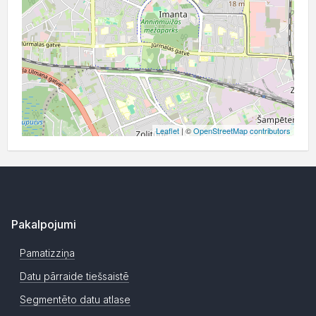
Leaflet
| ©
OpenStreetMap contributors
Pakalpojumi
Pamatizziņa
Datu pārraide tiešsaistē
Segmentēto datu atlase