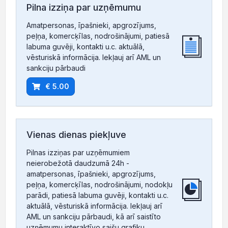
Pilna izziņa par uzņēmumu
Amatpersonas, īpašnieki, apgrozījums,
peļņa, komercķīlas, nodrošinājumi, patiesā
labuma guvēji, kontakti u.c. aktuālā,
vēsturiskā informācija. Iekļauj arī AML un
sankciju pārbaudi
€ 5.00
Vienas dienas piekļuve
Pilnas izziņas par uzņēmumiem
neierobežotā daudzumā 24h -
amatpersonas, īpašnieki, apgrozījums,
peļņa, komercķīlas, nodrošinājumi, nodokļu
parādi, patiesā labuma guvēji, kontakti u.c.
aktuālā, vēsturiskā informācija. Iekļauj arī
AML un sankciju pārbaudi, kā arī saistīto
uzņēmumu interaktīvo saišu grafiku.