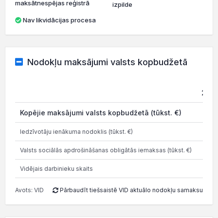
maksātnespējas reģistrā
izpilde
Nav likvidācijas procesa
Nodokļu maksājumi valsts kopbudžetā
202
Kopējie maksājumi valsts kopbudžetā (tūkst. €)
5.2
Iedzīvotāju ienākuma nodoklis (tūkst. €)
2.2
Valsts sociālās apdrošināšanas obligātās iemaksas (tūkst. €)
2.9
Vidējais darbinieku skaits
Avots: VID
Pārbaudīt tiešsaistē VID aktuālo nodokļu samaksu