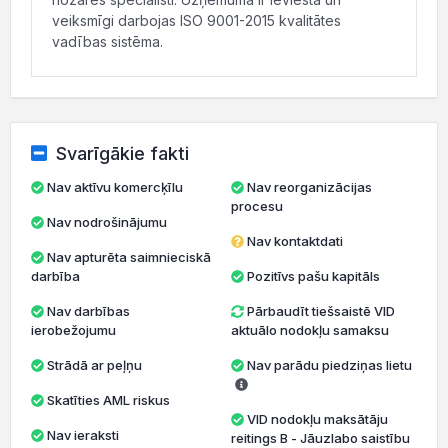
veiksmīgi darbojas ISO 9001-2015 kvalitātes
vadības sistēma.
Svarīgākie fakti
Nav aktīvu komercķīlu
Nav reorganizācijas
procesu
Nav nodrošinājumu
Nav kontaktdati
Nav apturēta saimnieciskā
darbība
Pozitīvs pašu kapitāls
Nav darbības
Pārbaudīt tiešsaistē VID
ierobežojumu
aktuālo nodokļu samaksu
Strādā ar peļņu
Nav parādu piedziņas lietu
Skatīties AML riskus
VID nodokļu maksātāju
Nav ieraksti
reitings B - Jāuzlabo saistību