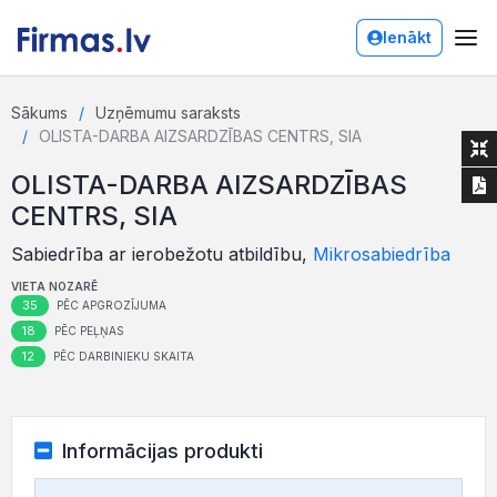
Ienākt
Sākums
Uzņēmumu saraksts
OLISTA-DARBA AIZSARDZĪBAS CENTRS, SIA
OLISTA-DARBA AIZSARDZĪBAS
CENTRS, SIA
Sabiedrība ar ierobežotu atbildību,
Mikrosabiedrība
VIETA NOZARĒ
35
PĒC APGROZĪJUMA
18
PĒC PEĻŅAS
12
PĒC DARBINIEKU SKAITA
Informācijas produkti