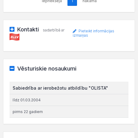
iepriekšējā
1
nākamā
Kontakti
sadarbībā ar
Pieteikt informācijas
izmaiņas
Vēsturiskie nosaukumi
Sabiedrība ar ierobežotu atbildību "OLISTA"
līdz 01.03.2004
pirms 22 gadiem