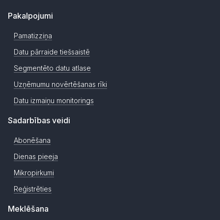
Pakalpojumi
Pamatizziņa
Datu pārraide tiešsaistē
Segmentēto datu atlase
Uzņēmumu novērtēšanas rīki
Datu izmaiņu monitorings
Sadarbības veidi
Abonēšana
Dienas pieeja
Mikropirkumi
Reģistrēties
Meklēšana