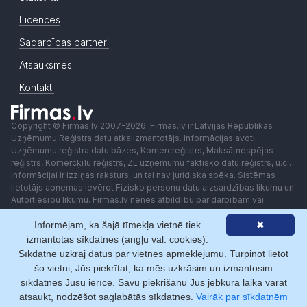
Licences
Sadarbības partneri
Atsauksmes
Kontakti
Copyright © Firmas.lv 2007-2026. Firmas.lv ir Latvijas Republikas
Uzņēmumu Reģistra datu atkalizmantotājs. Informācijas avoti:
Uzņēmumu reģistra datu bāzes, Komercreģistrs, Maksātnespējas
reģistrs, Komercķīlu reģistrs, ZL uzņēmumu faktisko datu reģistrs, u.c..
Informācijai ir izziņas raksturs, un tai nav juridiska spēka. Sistēmas
lietotājs apņemas ievērot Fizisko personu datu aizsardzības likumu un
Autortiesību likumu. Firmas.lv nenes atbildību par darbībām vai
lēmumiem, kas balstīti uz saņemto pakalpojumu. Lietotājam aizliegts
Informējam, ka šajā tīmekļa vietnē tiek
✖
izmantot jebkādas automatizētas sistēmas vai iekārtas (robotus)
piekļuvei sistēmai bez rakstiskas saskaņošanas ar Firmas.lv. Galvenā
izmantotas sīkdatnes (angļu val. cookies).
redaktore: Ingūna Pempere.
Sīkdatne uzkrāj datus par vietnes apmeklējumu. Turpinot lietot
Lietošanas noteikumi
Privātuma politika
Norēķini ar
šo vietni, Jūs piekrītat, ka mēs uzkrāsim un izmantosim
sīkdatnes Jūsu ierīcē. Savu piekrišanu Jūs jebkurā laikā varat
atsaukt, nodzēšot saglabātās sīkdatnes.
Vairāk par sīkdatnēm