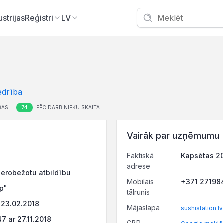
ustrijas
Reģistri
LV
edrība
74
ŅAS
PĒC DARBINIEKU SKAITA
Vairāk par uzņēmumu
Faktiskā
Kapsētas 20
adrese
ierobežotu atbildību
Mobilais
+371 27198
p"
tālrunis
 23.02.2018
Mājaslapa
sushistation.lv
 ar 27.11.2018
GBP