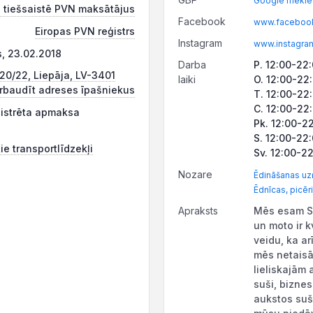
Google meklēš
 tiešsaistē PVN maksātājus
Facebook
www.facebook.
Eiropas PVN reģistrs
Instagram
www.instagram
s, 23.02.2018
Darba
P. 12:00-22
20/22, Liepāja, LV-3401
laiki
O. 12:00-22
rbaudīt adreses īpašniekus
T. 12:00-22
C. 12:00-22
ģistrēta apmaksa
Pk. 12:00-2
S. 12:00-22
ie transportlīdzekļi
Sv. 12:00-2
Nozare
Ēdināšanas u
Ēdnīcas, picēri
Apraksts
Mēs esam Su
un moto ir k
veidu, ka a
mēs netaisā
lieliskajām 
suši, bizne
aukstos suši