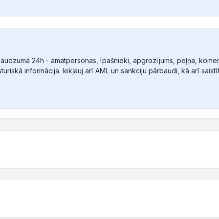
audzumā 24h - amatpersonas, īpašnieki, apgrozījums, peļņa, komerc
sturiskā informācija. Iekļauj arī AML un sankciju pārbaudi, kā arī sais