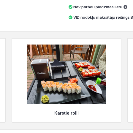
Nav parādu piedziņas lietu
VID nodokļu maksātāju reitings B
Karstie rolli