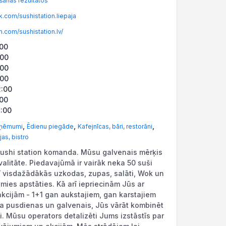
anas rezultātos
com/sushistation.liepaja
.com/sushistation.lv/
:00
:00
:00
:00
2:00
:00
2:00
,
,
,
zņēmumi
Ēdienu piegāde
Kafejnīcas, bāri, restorāni
jas, bistro
shi station komanda. Mūsu galvenais mērķis
valitāte. Piedavajūmā ir vairāk neka 50 suši
rī visdažādākās uzkodas, zupas, salāti, Wok un
mies apstāties. Kā arī iepriecinām Jūs ar
akcijām - 1+1 gan aukstajiem, gan karstajiem
sa pusdienas un galvenais, Jūs vārāt kombinēt
. Mūsu operators detalizēti Jums izstāstīs par