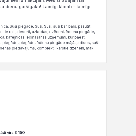
ājumiem un akcijām. Mēs strādājam lai
u dienu garšīgāku! Laimīgi klienti - laimīgi
ca, Suši piegāde, Suši. Sūši, suši bār, bārs, pasūtīt,
arstie rolli, deserti, uzkodas, dzērieni, ēdienu piegāde,
nīca, kafejnīcas, ēdināšanas uzņēmumi, kur paēst,
u piegāde, piegāde, ēdienu piegāde mājās, ofisos, suši
 dienas piedāvājums, komplekti, karstie dzērieni, maki
ādi virs € 150