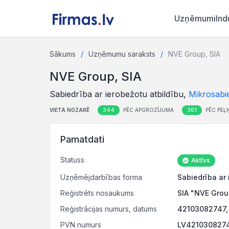
Uzņēmumi
Ind
Sākums
Uzņēmumu saraksts
NVE Group, SIA
NVE Group, SIA
Sabiedrība ar ierobežotu atbildību,
Mikrosabi
344
361
VIETA NOZARĒ
PĒC APGROZĪJUMA
PĒC PEĻ
Pamatdati
Statuss
Aktīvs
Uzņēmējdarbības forma
Sabiedrība ar 
Reģistrēts nosaukums
SIA "NVE Grou
Reģistrācijas numurs, datums
42103082747,
PVN numurs
LV42103082747