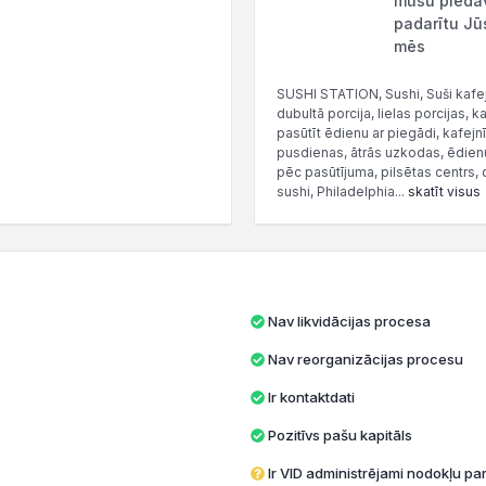
mūsu piedāv
padarītu Jūs
mēs
SUSHI STATION, Sushi, Suši kafejnī
dubultā porcija, lielas porcijas, k
pasūtīt ēdienu ar piegādi, kafej
pusdienas, ātrās uzkodas, ēdien
pēc pasūtījuma, pilsētas centrs,
sushi, Philadelphia...
skatīt visus
Nav likvidācijas procesa
Nav reorganizācijas procesu
Ir kontaktdati
Pozitīvs pašu kapitāls
Ir VID administrējami nodokļu par