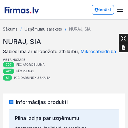
Ienākt
Sākums
Uzņēmumu saraksts
NURAJ, SIA
NURAJ, SIA
Sabiedrība ar ierobežotu atbildību,
Mikrosabiedrība
VIETA NOZARĒ
707
PĒC APGROZĪJUMA
401
PĒC PEĻŅAS
81
PĒC DARBINIEKU SKAITA
Informācijas produkti
Pilna izziņa par uzņēmumu