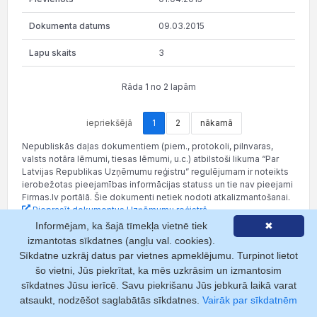
09.03.2015
3
Rāda 1 no 2 lapām
iepriekšējā
1
2
nākamā
Nepubliskās daļas dokumentiem (piem., protokoli, pilnvaras,
valsts notāra lēmumi, tiesas lēmumi, u.c.) atbilstoši likuma “Par
Latvijas Republikas Uzņēmumu reģistru” regulējumam ir noteikts
ierobežotas pieejamības informācijas statuss un tie nav pieejami
Firmas.lv portālā. Šie dokumenti netiek nodoti atkalizmantošanai.
Pieprasīt dokumentus Uzņēmumu reģistrā
Informējam, ka šajā tīmekļa vietnē tiek
✖
izmantotas sīkdatnes (angļu val. cookies).
Sīkdatne uzkrāj datus par vietnes apmeklējumu. Turpinot lietot
Ilgtspējas pārskati
šo vietni, Jūs piekrītat, ka mēs uzkrāsim un izmantosim
sīkdatnes Jūsu ierīcē. Savu piekrišanu Jūs jebkurā laikā varat
atsaukt, nodzēšot saglabātās sīkdatnes.
Vairāk par sīkdatnēm
Kas ir ilgtspējas pārskats?
Strukturēts dokuments par