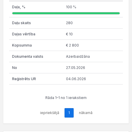
100 %
280
€ 10
€ 2 800
Azerbaidžāna
27.05.2026
04.06.2026
Rāda 1–1 no 1 ierakstiem
iepriekšējā
1
nākamā