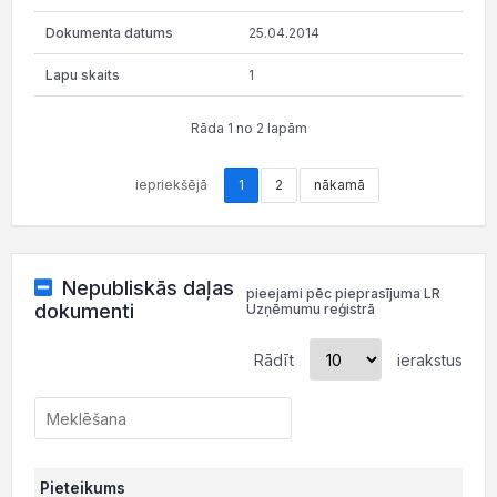
25.04.2014
1
Rāda 1 no 2 lapām
iepriekšējā
1
2
nākamā
Nepubliskās daļas
pieejami pēc pieprasījuma LR
dokumenti
Uzņēmumu reģistrā
Rādīt
ierakstus
Pieteikums