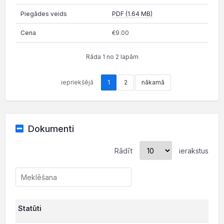
PDF (1.64 MB)
€9.00
Rāda 1 no 2 lapām
iepriekšējā
1
2
nākamā
Dokumenti
Rādīt
ierakstus
Statūti