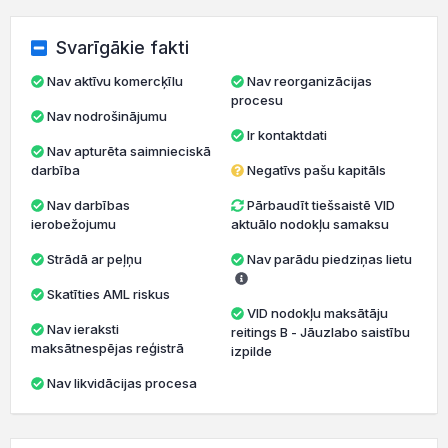
Svarīgākie fakti
Nav aktīvu komercķīlu
Nav reorganizācijas
procesu
Nav nodrošinājumu
Ir kontaktdati
Nav apturēta saimnieciskā
darbība
Negatīvs pašu kapitāls
Nav darbības
Pārbaudīt tiešsaistē VID
ierobežojumu
aktuālo nodokļu samaksu
Strādā ar peļņu
Nav parādu piedziņas lietu
Skatīties AML riskus
VID nodokļu maksātāju
Nav ieraksti
reitings B - Jāuzlabo saistību
maksātnespējas reģistrā
izpilde
Nav likvidācijas procesa