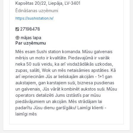
Kapsētas 20/22, Liepāja, LV-3401
Ēdināšanas uzņēmumi
https://sushistation.lv/
27198478
mājas lapa
Par uzņēmumu
Mēs esam Sushi station komanda. Mūsu galvenais
mērķis un moto ir kvalitāte. Piedavajūmā ir vairāk
neka 50 suši veidu, ka arī visdažādākās uzkodas,
zupas, salāti, Wok un mēs netaisāmies apstāties. Kā
arī iepriecinām Jūs ar lieliskajām akcijām - 1+1 gan
aukstajiem, gan karstajiem suši, biznesa pusdienas
un galvenais, Jūs vārāt kombinēt aukstos suši. Mūsu
operators detalizēti Jums izstāstīs par mūsu
piedāvājumiem un akcijām. Mēs strādājam lai
padarītu Jūsu dienu garšīgāku! Laimīgi klienti -
laimīgi mēs