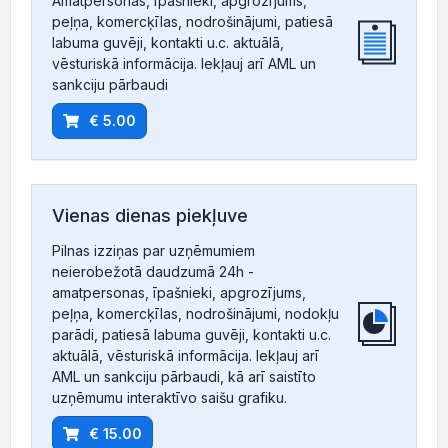
Amatpersonas, īpašnieki, apgrozījums,
peļņa, komercķīlas, nodrošinājumi, patiesā
labuma guvēji, kontakti u.c. aktuālā,
vēsturiskā informācija. Iekļauj arī AML un
sankciju pārbaudi
€ 5.00
Vienas dienas piekļuve
Pilnas izziņas par uzņēmumiem
neierobežotā daudzumā 24h -
amatpersonas, īpašnieki, apgrozījums,
peļņa, komercķīlas, nodrošinājumi, nodokļu
parādi, patiesā labuma guvēji, kontakti u.c.
aktuālā, vēsturiskā informācija. Iekļauj arī
AML un sankciju pārbaudi, kā arī saistīto
uzņēmumu interaktīvo saišu grafiku.
€ 15.00