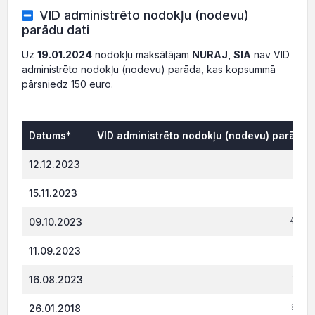
VID administrēto nodokļu (nodevu)
parādu dati
Uz
19.01.2024
nodokļu maksātājam
NURAJ, SIA
nav VID
administrēto nodokļu (nodevu) parāda, kas kopsummā
pārsniedz 150 euro.
Datums*
VID administrēto nodokļu (nodevu) parāds, 
221.
12.12.2023
218.
15.11.2023
408.0
09.10.2023
155.
11.09.2023
153.
16.08.2023
802.
26.01.2018