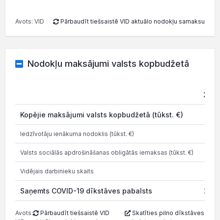
Avots: VID
Pārbaudīt tiešsaistē VID aktuālo nodokļu samaksu
Nodokļu maksājumi valsts kopbudžetā
202
Kopējie maksājumi valsts kopbudžetā (tūkst. €)
4.6
Iedzīvotāju ienākuma nodoklis (tūkst. €)
0.4
Valsts sociālās apdrošināšanas obligātās iemaksas (tūkst. €)
3.9
Vidējais darbinieku skaits
Saņemts COVID-19 dīkstāves pabalsts
23.0
Avots:
Pārbaudīt tiešsaistē VID
Skatīties pilno dīkstāves