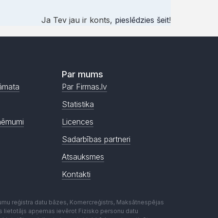
Ja Tev jau ir konts,
pieslēdzies šeit
!
Par mums
āmata
Par Firmas.lv
Statistika
ņēmumi
Licences
Sadarbības partneri
Atsauksmes
Kontakti
mumu reģistra datu bāzes, Komercreģistrs, Maksātnespējas
ēmas lietotājs apņemas ievērot Fizisko personu datu