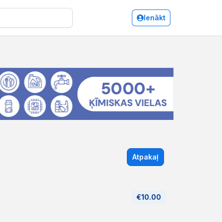
Ienākt
Atpakaļ
€10.00