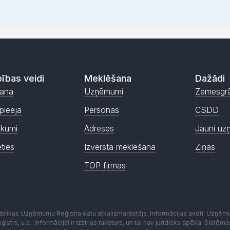
ības veidi
Meklēšana
Dažādi
ana
Uzņēmumi
Zemesgr
pieeja
Personas
CSDD
rkumi
Adreses
Jauni uz
ēties
Izvērstā meklēšana
Ziņas
TOP firmas
publikas Uzņēmumu Reģistra datu atkalizmantotājs. Informācijas avoti: Uzņē
istrs, u.c.. Informācijai ir izziņas raksturs, un tai nav juridiska spēka. Sist