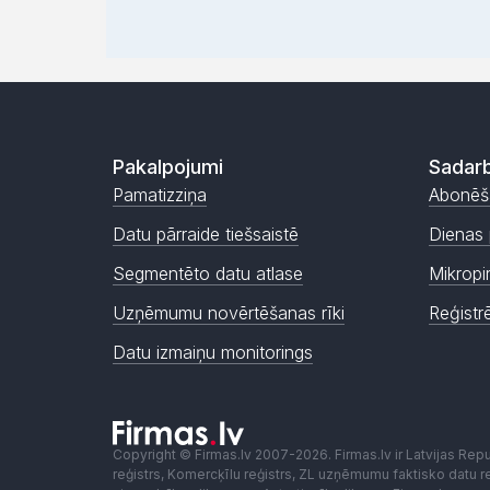
Pakalpojumi
Sadarb
Pamatizziņa
Abonēš
Datu pārraide tiešsaistē
Dienas 
Segmentēto datu atlase
Mikropi
Uzņēmumu novērtēšanas rīki
Reģistr
Datu izmaiņu monitorings
Copyright © Firmas.lv 2007-2026. Firmas.lv ir Latvijas Re
reģistrs, Komercķīlu reģistrs, ZL uzņēmumu faktisko datu reģ