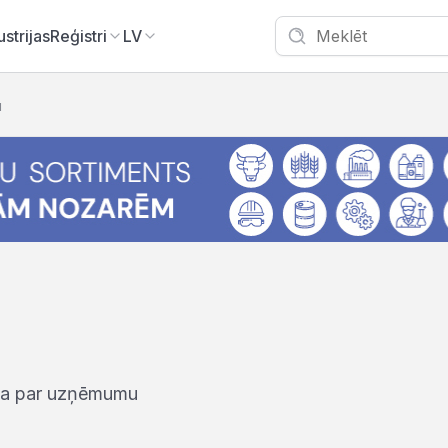
ustrijas
Reģistri
LV
u
iņa par uzņēmumu