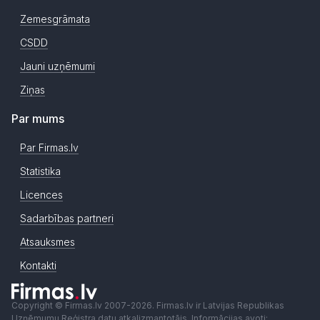
Zemesgrāmata
CSDD
Jauni uzņēmumi
Ziņas
Par mums
Par Firmas.lv
Statistika
Licences
Sadarbības partneri
Atsauksmes
Kontakti
Copyright © Firmas.lv 2007-2026. Firmas.lv ir Latvijas Republikas
Uzņēmumu Reģistra datu atkalizmantotājs. Informācijas avoti: