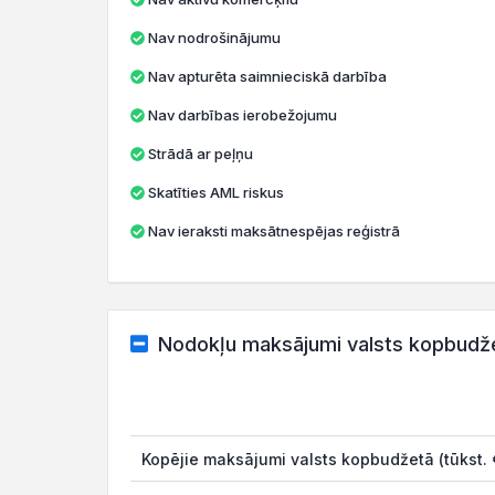
Nav nodrošinājumu
Nav apturēta saimnieciskā darbība
Nav darbības ierobežojumu
Strādā ar peļņu
Skatīties AML riskus
Nav ieraksti maksātnespējas reģistrā
Nodokļu maksājumi valsts kopbudž
Kopējie maksājumi valsts kopbudžetā (tūkst. 