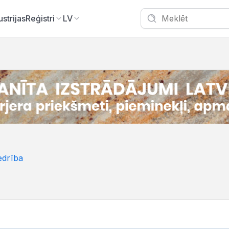
ustrijas
Reģistri
LV
edrība
S