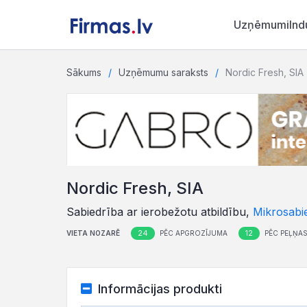
Uzņēmumi
Ind
Sākums
Uzņēmumu saraksts
Nordic Fresh, SIA
Nordic Fresh, SIA
Sabiedrība ar ierobežotu atbildību,
Mikrosabi
24
12
VIETA NOZARĒ
PĒC APGROZĪJUMA
PĒC PEĻŅA
Informācijas produkti