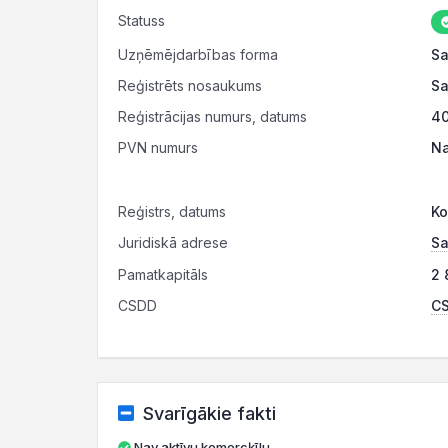
Statuss
Uzņēmējdarbības forma
Sa
Reģistrēts nosaukums
Sa
Reģistrācijas numurs, datums
40
PVN numurs
N
Reģistrs, datums
Ko
Juridiskā adrese
Sa
Pamatkapitāls
2 
CSDD
CS
Svarīgākie fakti
Nav aktīvu komercķīlu