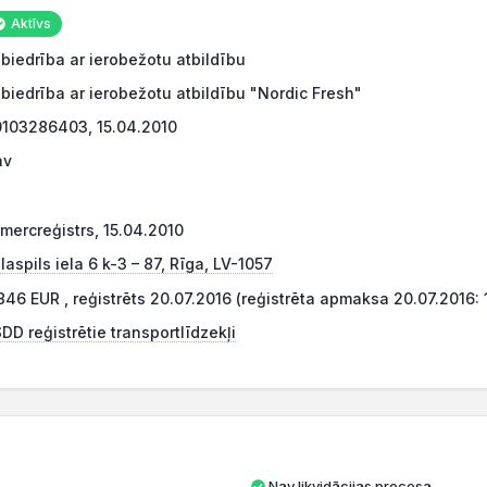
Aktīvs
biedrība ar ierobežotu atbildību
biedrība ar ierobežotu atbildību "Nordic Fresh"
103286403, 15.04.2010
av
mercreģistrs, 15.04.2010
laspils iela 6 k-3 – 87, Rīga, LV-1057
846 EUR , reģistrēts 20.07.2016 (reģistrēta apmaksa 20.07.2016:
DD reģistrētie transportlīdzekļi
Nav likvidācijas procesa