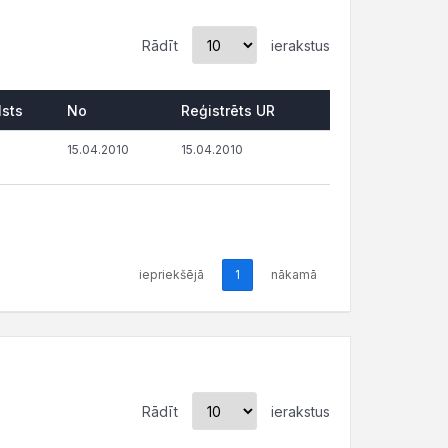
Rādīt
ierakstus
lsts
No
Reģistrēts UR
15.04.2010
15.04.2010
iepriekšējā
1
nākamā
Rādīt
ierakstus