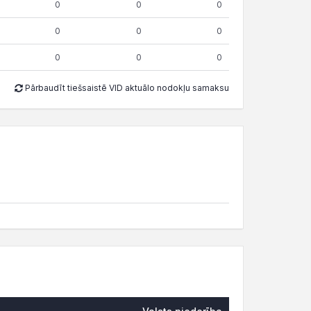
0
0
0
0
0
0
0
0
0
Pārbaudīt tiešsaistē VID aktuālo nodokļu samaksu