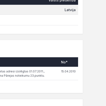
Valsts piederība
Latvija
No*
tas adresi izslēgtas 01.07.2011.,
15.04.2010
ma Pārejas noteikumu 23.punktu.