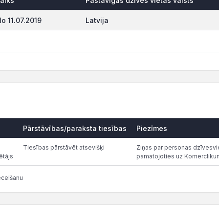
aiks
Pastāvīgās dzīves vietas valsts
o 11.07.2019
Latvija
Pārstāvības/paraksta tiesības
Piezīmes
Tiesības pārstāvēt atsevišķi
Ziņas par personas dzīvesvie
ētājs
pamatojoties uz Komercliku
ecelšanu