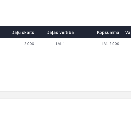
Daļu skaits
Daļas vērtība
Kopsumma
Va
2 000
LVL 1
LVL 2 000