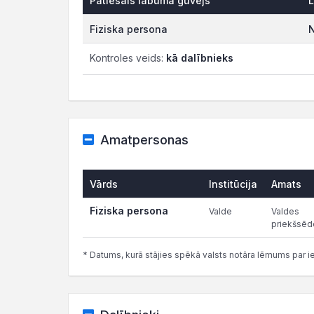
Patiesais labuma guvējs
L
Fiziska persona
N
Kontroles veids:
kā dalībnieks
Amatpersonas
Vārds
Institūcija
Amats
Fiziska persona
Valde
Valdes
priekšsēd
* Datums, kurā stājies spēkā valsts notāra lēmums par i