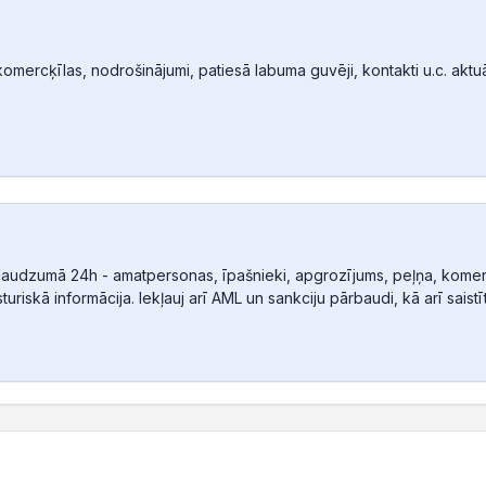
mercķīlas, nodrošinājumi, patiesā labuma guvēji, kontakti u.c. aktuālā
audzumā 24h - amatpersonas, īpašnieki, apgrozījums, peļņa, komerc
sturiskā informācija. Iekļauj arī AML un sankciju pārbaudi, kā arī sais