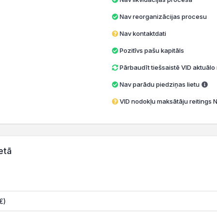
Nav reorganizācijas procesu
Nav kontaktdati
Pozitīvs pašu kapitāls
Pārbaudīt tiešsaistē VID aktuāl
Nav parādu piedziņas lietu
VID nodokļu maksātāju reitings 
etā
€)