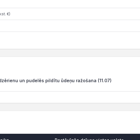
st. €)
dzērienu un pudelēs pildītu ūdeņu ražošana (11.07)