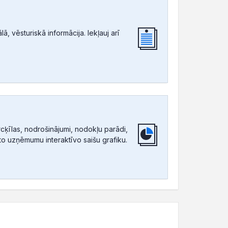
, vēsturiskā informācija. Iekļauj arī
ķīlas, nodrošinājumi, nodokļu parādi,
tīto uzņēmumu interaktīvo saišu grafiku.