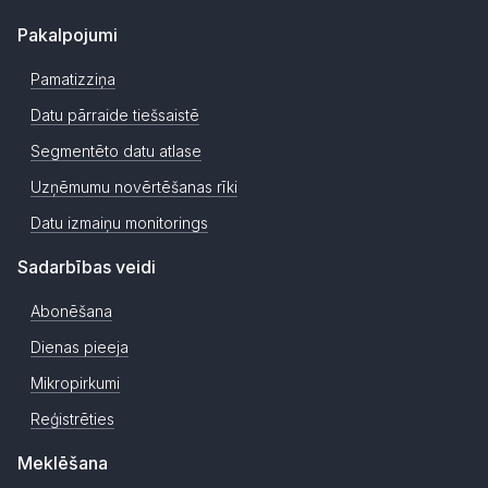
Pakalpojumi
Pamatizziņa
Datu pārraide tiešsaistē
Segmentēto datu atlase
Uzņēmumu novērtēšanas rīki
Datu izmaiņu monitorings
Sadarbības veidi
Abonēšana
Dienas pieeja
Mikropirkumi
Reģistrēties
Meklēšana