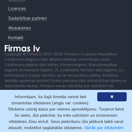
Licences
Sadarbības partneri
Atsauksmes
Kontakti
Copyright © Firmas.lv 2007-2026. Firmas.lv ir Latvijas Republikas
Uzņēmumu Reģistra datu atkalizmantotājs. Informācijas avoti:
Uzņēmumu reģistra datu bāzes, Komercreģistrs, Maksātnespējas
reģistrs, Komercķīlu reģistrs, ZL uzņēmumu faktisko datu reģistrs, u.c..
Informācijai ir izziņas raksturs, un tai nav juridiska spēka. Sistēmas
lietotājs apņemas ievērot Fizisko personu datu aizsardzības likumu un
Autortiesību likumu. Firmas.lv nenes atbildību par darbībām vai
lēmumiem, kas balstīti uz saņemto pakalpojumu. Lietotājam aizliegts
Informējam, ka šajā tīmekļa vietnē tiek
✖
izmantot jebkādas automatizētas sistēmas vai iekārtas (robotus)
piekļuvei sistēmai bez rakstiskas saskaņošanas ar Firmas.lv. Galvenā
izmantotas sīkdatnes (angļu val. cookies).
redaktore: Ingūna Pempere.
Sīkdatne uzkrāj datus par vietnes apmeklējumu. Turpinot lietot
Lietošanas noteikumi
Privātuma politika
Norēķini ar
šo vietni, Jūs piekrītat, ka mēs uzkrāsim un izmantosim
sīkdatnes Jūsu ierīcē. Savu piekrišanu Jūs jebkurā laikā varat
atsaukt, nodzēšot saglabātās sīkdatnes.
Vairāk par sīkdatnēm