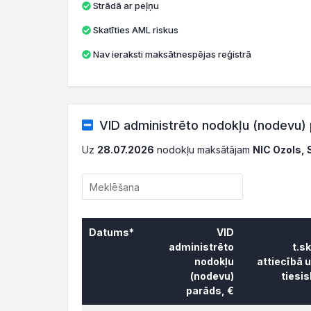
Strādā ar peļņu
Skatīties AML riskus
Nav ieraksti maksātnespējas reģistrā
VID administrēto nodokļu (nodevu) 
Uz
28.07.2026
nodokļu maksātājam
NIC Ozols, 
Datums*
VID
administrēto
t.s
nodokļu
attiecībā 
(nodevu)
tiesi
parāds, €