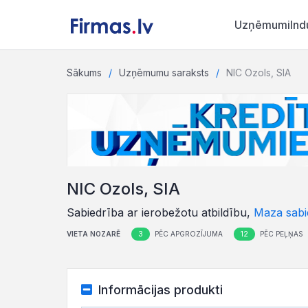
Uzņēmumi
Ind
Sākums
Uzņēmumu saraksts
NIC Ozols, SIA
NIC Ozols, SIA
Sabiedrība ar ierobežotu atbildību,
Maza sabi
3
12
VIETA NOZARĒ
PĒC APGROZĪJUMA
PĒC PEĻŅAS
Informācijas produkti