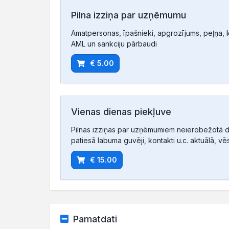
Pilna izziņa par uzņēmumu
Amatpersonas, īpašnieki, apgrozījums, peļņa, ko
AML un sankciju pārbaudi
€ 5.00
Vienas dienas piekļuve
Pilnas izziņas par uzņēmumiem neierobežotā d
patiesā labuma guvēji, kontakti u.c. aktuālā, vē
€ 15.00
Pamatdati