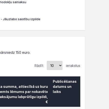
o nodokļu samaksu
 - Jāuzlabo saistību izpilde
ārsniedz 150 euro.
Rādīt
ierakstus
Publicēšanas
da summa, attiecībā uz kuru
datums un
ņemts lēmums par nokavēto
laiks
ksājumu labprātīgu izpildi,
€