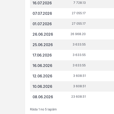
Datums*
VID
t.s
16.07.2026
7 728.13
administrēto
attiecībā 
nodokļu
tiesi
07.07.2026
27 055.17
(nodevu)
parāds, €
01.07.2026
27 055.17
26.06.2026
26 968.20
25.06.2026
3 633.55
17.06.2026
3 633.55
16.06.2026
3 633.55
12.06.2026
3 608.51
10.06.2026
3 608.51
08.06.2026
23 608.51
Rāda 1 no 5 lapām