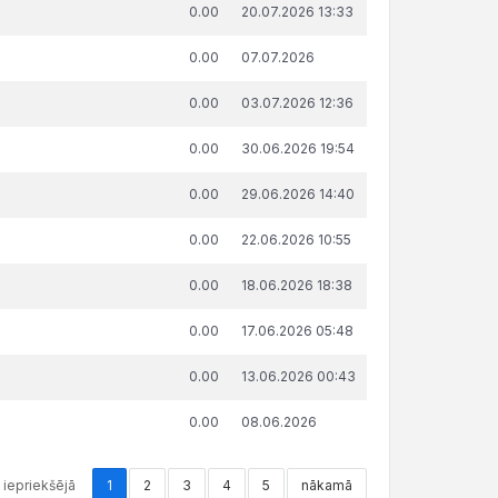
da summa, attiecībā uz kuru
Publicēšanas
0.00
20.07.2026 13:33
ņemts lēmums par nokavēto
datums un
ksājumu labprātīgu izpildi,
laiks
0.00
07.07.2026
€
0.00
03.07.2026 12:36
0.00
30.06.2026 19:54
0.00
29.06.2026 14:40
0.00
22.06.2026 10:55
0.00
18.06.2026 18:38
0.00
17.06.2026 05:48
0.00
13.06.2026 00:43
0.00
08.06.2026
iepriekšējā
1
2
3
4
5
nākamā