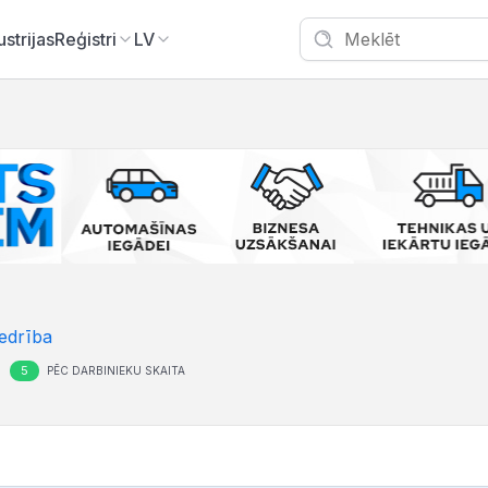
ustrijas
Reģistri
LV
edrība
5
PĒC DARBINIEKU SKAITA