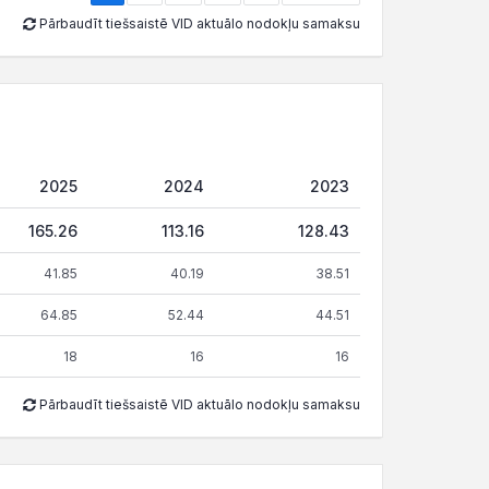
Pārbaudīt tiešsaistē VID aktuālo nodokļu samaksu
2025
2024
2023
165.26
113.16
128.43
41.85
40.19
38.51
64.85
52.44
44.51
18
16
16
Pārbaudīt tiešsaistē VID aktuālo nodokļu samaksu