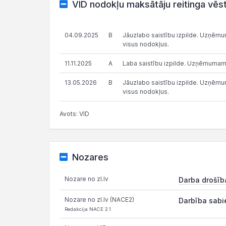
VID nodokļu maksātāju reitinga vēs
04.09.2025
B
Jāuzlabo saistību izpilde. Uzņēmums
visus nodokļus.
11.11.2025
A
Laba saistību izpilde. Uzņēmumam
13.05.2026
B
Jāuzlabo saistību izpilde. Uzņēmums
visus nodokļus.
Avots: VID
Nozares
Nozare no zl.lv
Darba drošīb
Nozare no zl.lv (NACE2)
Darbība sabi
Redakcija NACE 2.1