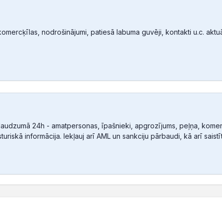
mercķīlas, nodrošinājumi, patiesā labuma guvēji, kontakti u.c. aktuālā
audzumā 24h - amatpersonas, īpašnieki, apgrozījums, peļņa, komerc
sturiskā informācija. Iekļauj arī AML un sankciju pārbaudi, kā arī sais