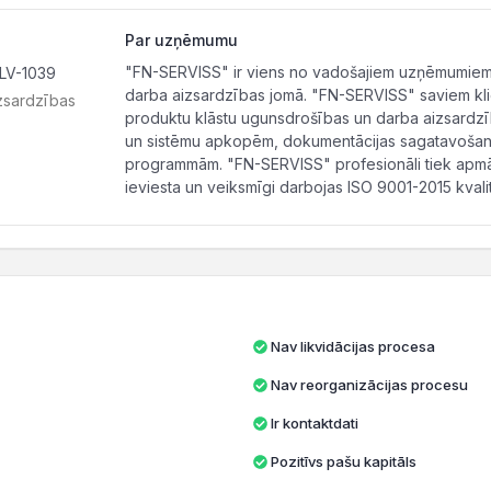
Par uzņēmumu
"FN-SERVISS" ir viens no vadošajiem uzņēmumiem B
 LV-1039
darba aizsardzības jomā. "FN-SERVISS" saviem kli
zsardzības
produktu klāstu ugunsdrošības un darba aizsardz
un sistēmu apkopēm, dokumentācijas sagatavošanas
programmām. "FN-SERVISS" profesionāli tiek apmācī
ieviesta un veiksmīgi darbojas ISO 9001-2015 kvali
Nav likvidācijas procesa
Nav reorganizācijas procesu
Ir kontaktdati
Pozitīvs pašu kapitāls