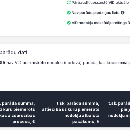
Pārbaudīt tiešsaistē VID aktuāl
Nav parādu piedziņas lietu
VID nodokļu maksātāju reitings B
parādu dati
SIA
nav VID administrēto nodokļu (nodevu) parāda, kas kopsummā p
k. parāda summa,
t.sk. parāda summa,
t.sk. parā
uz kuru piemērots
attiecībā uz kuru piemērots
pie
skās aizsardzības
nodokļu atbalsta
nodokļu ma
process, €
pasākums, €