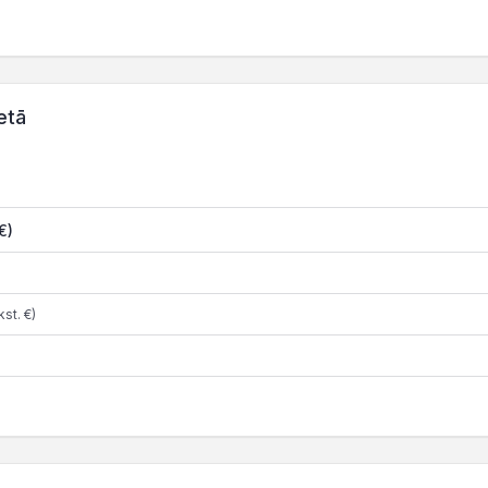
etā
€)
st. €)