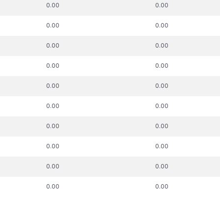
k. parāda summa,
t.sk. parāda summa,
t.sk. parā
0.00
0.00
uz kuru piemērots
attiecībā uz kuru piemērots
pie
skās aizsardzības
nodokļu atbalsta
nodokļu ma
0.00
0.00
process, €
pasākums, €
0.00
0.00
0.00
0.00
0.00
0.00
0.00
0.00
0.00
0.00
0.00
0.00
0.00
0.00
0.00
0.00