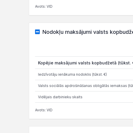
Avots: VID
Nodokļu maksājumi valsts kopbudž
Kopējie maksājumi valsts kopbudžetā (tūkst. 
Iedzīvotāju ienākuma nodoklis (tūkst. €)
Valsts sociālās apdrošināšanas obligātās iemaksas (tūk
Vidējais darbinieku skaits
Avots: VID