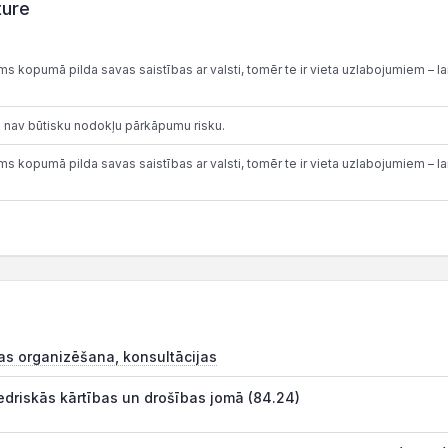
ture
 kopumā pilda savas saistības ar valsti, tomēr te ir vieta uzlabojumiem – lai
 nav būtisku nodokļu pārkāpumu risku.
 kopumā pilda savas saistības ar valsti, tomēr te ir vieta uzlabojumiem – lai
as organizēšana, konsultācijas
edriskās kārtības un drošības jomā (84.24)