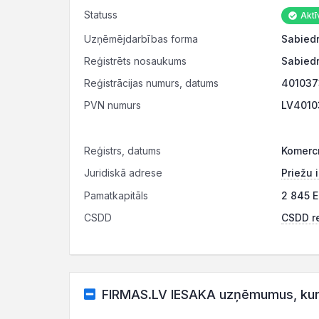
Statuss
Aktī
Uzņēmējdarbības forma
Sabiedr
Reģistrēts nosaukums
Sabiedr
Reģistrācijas numurs, datums
4010373
PVN numurs
LV4010
Reģistrs, datums
Komercr
Juridiskā adrese
Priežu 
Pamatkapitāls
2 845 E
CSDD
CSDD re
FIRMAS.LV IESAKA uzņēmumus, kuru 