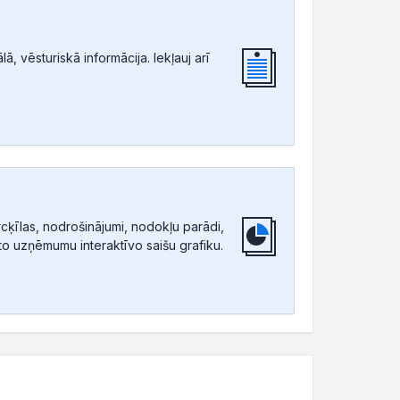
, vēsturiskā informācija. Iekļauj arī
ķīlas, nodrošinājumi, nodokļu parādi,
tīto uzņēmumu interaktīvo saišu grafiku.