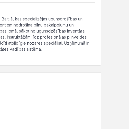
altijā, kas specializējas ugunsdrošības un
entiem nodrošina pilnu pakalpojumu un
ības jomā, sākot no ugunsdzēsības inventāra
, instruktāžām līdz profesionālas pilnveides
ti atbildīgie nozares speciālisti. Uzņēmumā ir
tātes vadības sistēma.