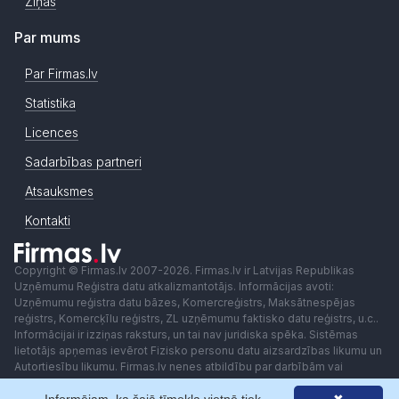
Ziņas
Par mums
Par Firmas.lv
Statistika
Licences
Sadarbības partneri
Atsauksmes
Kontakti
Copyright © Firmas.lv 2007-2026. Firmas.lv ir Latvijas Republikas
Uzņēmumu Reģistra datu atkalizmantotājs. Informācijas avoti:
Uzņēmumu reģistra datu bāzes, Komercreģistrs, Maksātnespējas
reģistrs, Komercķīlu reģistrs, ZL uzņēmumu faktisko datu reģistrs, u.c..
Informācijai ir izziņas raksturs, un tai nav juridiska spēka. Sistēmas
lietotājs apņemas ievērot Fizisko personu datu aizsardzības likumu un
Autortiesību likumu. Firmas.lv nenes atbildību par darbībām vai
lēmumiem, kas balstīti uz saņemto pakalpojumu. Lietotājam aizliegts
izmantot jebkādas automatizētas sistēmas vai iekārtas (robotus)