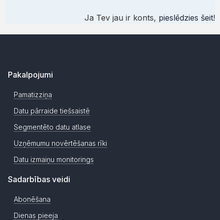
Ja Tev jau ir konts,
pieslēdzies šeit
!
Pakalpojumi
Pamatizziņa
Datu pārraide tiešsaistē
Segmentēto datu atlase
Uzņēmumu novērtēšanas rīki
Datu izmaiņu monitorings
Sadarbības veidi
Abonēšana
Dienas pieeja