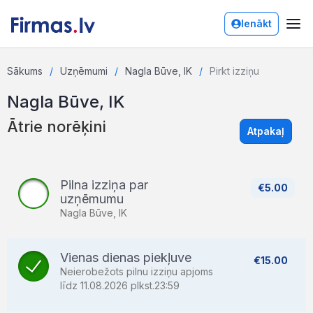
Ienākt
Sākums
Uzņēmumi
Nagla Būve, IK
Pirkt izziņu
Nagla Būve, IK
Ātrie norēķini
Atpakaļ
Pilna izziņa par
€5.00
uzņēmumu
Nagla Būve, IK
Vienas dienas piekļuve
€15.00
Neierobežots pilnu izziņu apjoms
līdz 11.08.2026 plkst.23:59