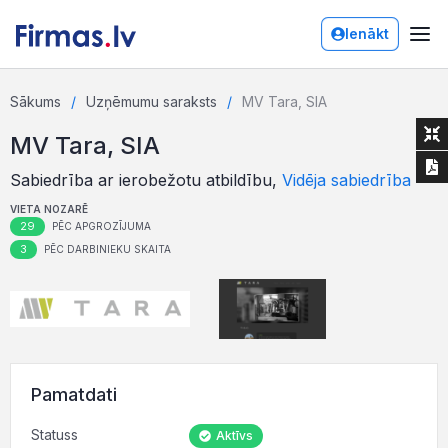
Ienākt
Sākums
Uzņēmumu saraksts
MV Tara, SIA
MV Tara, SIA
Sabiedrība ar ierobežotu atbildību,
Vidēja sabiedrība
VIETA NOZARĒ
29
PĒC APGROZĪJUMA
3
PĒC DARBINIEKU SKAITA
Pamatdati
Statuss
Aktīvs