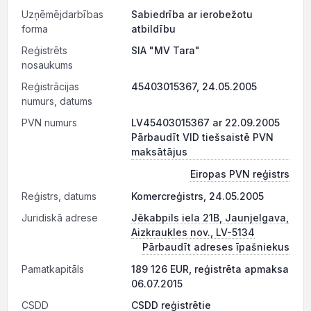
Uzņēmējdarbības
Sabiedrība ar ierobežotu
forma
atbildību
Reģistrēts
SIA "MV Tara"
nosaukums
Reģistrācijas
45403015367, 24.05.2005
numurs, datums
PVN numurs
LV45403015367 ar 22.09.2005
Pārbaudīt VID tiešsaistē PVN
maksātājus
Eiropas PVN reģistrs
Reģistrs, datums
Komercreģistrs, 24.05.2005
Juridiskā adrese
Jēkabpils iela 21B, Jaunjelgava,
Aizkraukles nov., LV-5134
Pārbaudīt adreses īpašniekus
Pamatkapitāls
189 126 EUR, reģistrēta apmaksa
06.07.2015
CSDD
CSDD reģistrētie