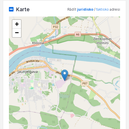
Karte
Rādīt
juridisko
/
faktisko
adresi
+
−