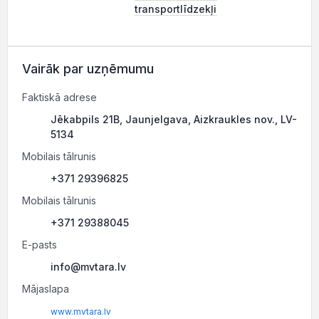
transportlīdzekļi
Vairāk par uzņēmumu
Faktiskā adrese
Jēkabpils 21B, Jaunjelgava, Aizkraukles nov., LV-
5134
Mobilais tālrunis
+371 29396825
Mobilais tālrunis
+371 29388045
E-pasts
info@mvtara.lv
Mājaslapa
www.mvtara.lv