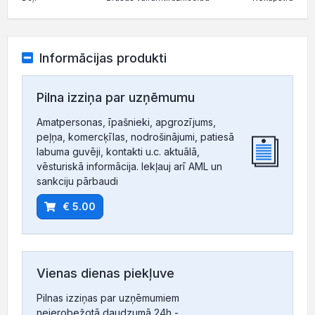
Informācijas produkti
Pilna izziņa par uzņēmumu
Amatpersonas, īpašnieki, apgrozījums,
peļņa, komercķīlas, nodrošinājumi, patiesā
labuma guvēji, kontakti u.c. aktuālā,
vēsturiskā informācija. Iekļauj arī AML un
sankciju pārbaudi
€ 5.00
Vienas dienas piekļuve
Pilnas izziņas par uzņēmumiem
neierobežotā daudzumā 24h -