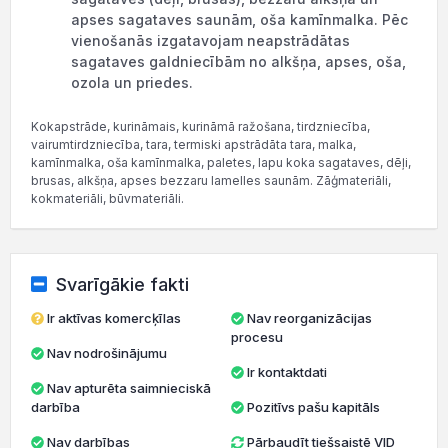
apses sagataves saunām, oša kamīnmalka. Pēc
vienošanās izgatavojam neapstrādātas
sagataves galdniecībām no alkšņa, apses, oša,
ozola un priedes.
Kokapstrāde, kurināmais, kurināmā ražošana, tirdzniecība,
vairumtirdzniecība, tara, termiski apstrādāta tara, malka,
kamīnmalka, oša kamīnmalka, paletes, lapu koka sagataves, dēļi,
brusas, alkšņa, apses bezzaru lamelles saunām. Zāģmateriāli,
kokmateriāli, būvmateriāli.
Svarīgākie fakti
Ir aktīvas komercķīlas
Nav reorganizācijas
procesu
Nav nodrošinājumu
Ir kontaktdati
Nav apturēta saimnieciskā
darbība
Pozitīvs pašu kapitāls
Nav darbības
Pārbaudīt tiešsaistē VID