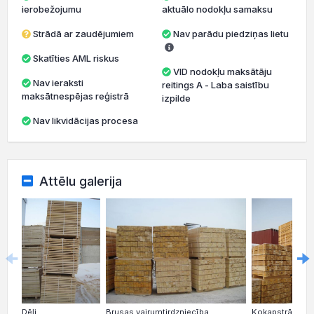
ierobežojumu
aktuālo nodokļu samaksu
Strādā ar zaudējumiem
Nav parādu piedziņas lietu
Skatīties AML riskus
VID nodokļu maksātāju
Nav ieraksti
reitings A - Laba saistību
maksātnespējas reģistrā
izpilde
Nav likvidācijas procesa
Attēlu galerija
Dēļi
Kokapstrāde
Brusas vairumtirdzniecība