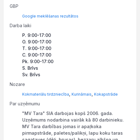
GBP
Google meklēšanas rezultātos
Darba laiki
P. 9:00-17:00
O. 9:00-17:00
T. 9:00-17:00
C. 9:00-17:00
Pk. 9:00-17:00
S. Brīvs
Sv. Brīvs
Nozare
,
,
Kokmateriālu tirdzniecība
Kurināmais
Kokapstrāde
Par uzņēmumu
"MV Tara" SIA darbojas kopš 2006. gada.
Uzņēmums nodarbina vairāk kā 80 darbinieku.
MV Tara darbības jomas ir apaļkoka
pirmapstrāde, paletes/palikņi, lapu koku taras
sagataves (dēļi, brusas), bezzaru alkšņa un