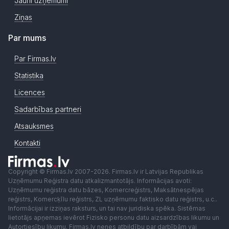
Jauni uzņēmumi
Ziņas
Par mums
Par Firmas.lv
Statistika
Licences
Sadarbības partneri
Atsauksmes
Kontakti
Copyright © Firmas.lv 2007-2026. Firmas.lv ir Latvijas Republikas
Uzņēmumu Reģistra datu atkalizmantotājs. Informācijas avoti:
Uzņēmumu reģistra datu bāzes, Komercreģistrs, Maksātnespējas
reģistrs, Komercķīlu reģistrs, ZL uzņēmumu faktisko datu reģistrs, u.c..
Informācijai ir izziņas raksturs, un tai nav juridiska spēka. Sistēmas
lietotājs apņemas ievērot Fizisko personu datu aizsardzības likumu un
Autortiesību likumu. Firmas.lv nenes atbildību par darbībām vai