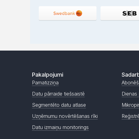
Pakalpojumi
Sadarb
Pamatizziņa
Abonēš
Datu pārraide tiešsaistē
Dienas 
Segmentēto datu atlase
Mikropi
Uzņēmumu novērtēšanas rīki
Reģistr
Datu izmaiņu monitorings