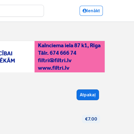
Ienākt
Atpakaļ
€7.00