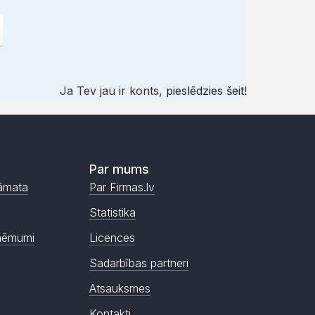
Ja Tev jau ir konts,
pieslēdzies šeit
!
Par mums
āmata
Par Firmas.lv
Statistika
ņēmumi
Licences
Sadarbības partneri
Atsauksmes
Kontakti