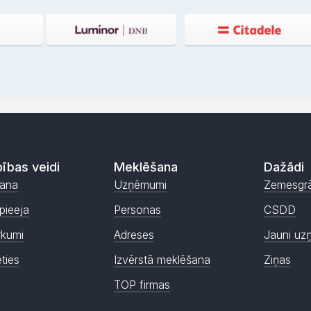
ības veidi
Meklēšana
Dažādi
ana
Uzņēmumi
Zemesgr
pieeja
Personas
CSDD
rkumi
Adreses
Jauni uz
ēties
Izvērstā meklēšana
Ziņas
TOP firmas