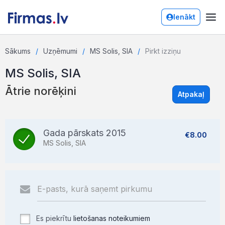
Ienākt
Sākums
Uzņēmumi
MS Solis, SIA
Pirkt izziņu
MS Solis, SIA
Ātrie norēķini
Atpakaļ
Gada pārskats 2015
€8.00
MS Solis, SIA
Es piekrītu
lietošanas noteikumiem