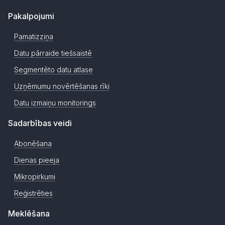
Pakalpojumi
Pamatizziņa
Datu pārraide tiešsaistē
Segmentēto datu atlase
Uzņēmumu novērtēšanas rīki
Datu izmaiņu monitorings
Sadarbības veidi
Abonēšana
Dienas pieeja
Mikropirkumi
Reģistrēties
Meklēšana