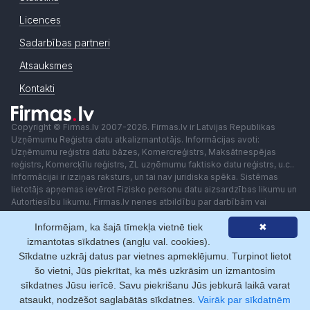
Licences
Sadarbības partneri
Atsauksmes
Kontakti
Copyright © Firmas.lv 2007-2026. Firmas.lv ir Latvijas Republikas
Uzņēmumu Reģistra datu atkalizmantotājs. Informācijas avoti:
Uzņēmumu reģistra datu bāzes, Komercreģistrs, Maksātnespējas
reģistrs, Komercķīlu reģistrs, ZL uzņēmumu faktisko datu reģistrs, u.c..
Informācijai ir izziņas raksturs, un tai nav juridiska spēka. Sistēmas
lietotājs apņemas ievērot Fizisko personu datu aizsardzības likumu un
Autortiesību likumu. Firmas.lv nenes atbildību par darbībām vai
lēmumiem, kas balstīti uz saņemto pakalpojumu. Lietotājam aizliegts
Informējam, ka šajā tīmekļa vietnē tiek
✖
izmantot jebkādas automatizētas sistēmas vai iekārtas (robotus)
piekļuvei sistēmai bez rakstiskas saskaņošanas ar Firmas.lv. Galvenā
izmantotas sīkdatnes (angļu val. cookies).
redaktore: Ingūna Pempere.
Sīkdatne uzkrāj datus par vietnes apmeklējumu. Turpinot lietot
Lietošanas noteikumi
Privātuma politika
Norēķini ar
šo vietni, Jūs piekrītat, ka mēs uzkrāsim un izmantosim
sīkdatnes Jūsu ierīcē. Savu piekrišanu Jūs jebkurā laikā varat
atsaukt, nodzēšot saglabātās sīkdatnes.
Vairāk par sīkdatnēm