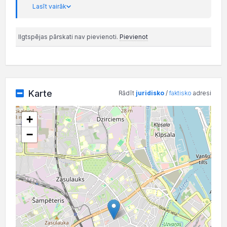
Lasīt vairāk
Ilgtspējas pārskati nav pievienoti.
Pievienot
Karte
Rādīt
juridisko
/
faktisko
adresi
+
−