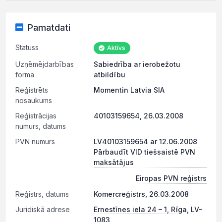
Pamatdati
Statuss
Aktīvs
Uzņēmējdarbības
Sabiedrība ar ierobežotu
forma
atbildību
Reģistrēts
Momentin Latvia SIA
nosaukums
Reģistrācijas
40103159654, 26.03.2008
numurs, datums
PVN numurs
LV40103159654 ar 12.06.2008
Pārbaudīt VID tiešsaistē PVN
maksātājus
Eiropas PVN reģistrs
Reģistrs, datums
Komercreģistrs, 26.03.2008
Juridiskā adrese
Ernestīnes iela 24 – 1, Rīga, LV-
1083