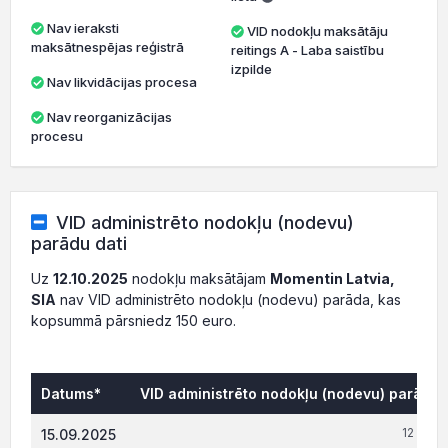
Nav ieraksti
VID nodokļu maksātāju
maksātnespējas reģistrā
reitings A - Laba saistību
izpilde
Nav likvidācijas procesa
Nav reorganizācijas
procesu
VID administrēto nodokļu (nodevu)
parādu dati
Uz
12.10.2025
nodokļu maksātājam
Momentin Latvia,
SIA
nav VID administrēto nodokļu (nodevu) parāda, kas
kopsummā pārsniedz 150 euro.
Datums*
VID administrēto nodokļu (nodevu) parāds,
12 199.
15.09.2025