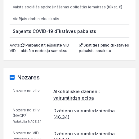
Valsts sociālās apdrošināšanas obligātās iemaksas (tūkst. €)
67
Vidējais darbinieku skaits
Saņemts COVID-19 dīkstāves pabalsts
Avots:
Pārbaudīt tiešsaistē VID
Skatīties pilno dīkstāves
VID
aktuālo nodokļu samaksu
pabalstu sarakstu
Nozares
Nozare no zl.lv
Alkoholiskie dzērieni:
vairumtirdzniecība
Nozare no zl.lv
Dzērienu vairumtirdzniecība
(NACE2)
(46.34)
Redakcija NACE 2.1
Nozare no VID
Dzērienu vairumtirdzniecība
Redakcija NACE 2.1