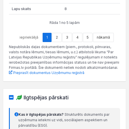
8
Rāda 1 no 5 lapām
iepriekšējā
1
2
3
4
5
nākamā
Nepubliskās daļas dokumentiem (piem., protokoli, pilnvaras,
valsts notāra lēmumi, tiesas lēmumi, u.c.) atbilstoši likuma “Par
Latvijas Republikas Uzņēmumu reģistru” regulējumam ir noteikts
ierobežotas pieejamības informācijas statuss un tie nav pieejami
Firmas.lv portālā. Šie dokumenti netiek nodoti atkalizmantošanai.
Pieprasīt dokumentus Uzņēmumu reģistrā
Ilgtspējas pārskati
Kas ir ilgtspējas pārskats?
Strukturēts dokuments par
uzņēmuma ietekmi uz vidi, sociālajiem aspektiem un
pārvaldību (ESG).