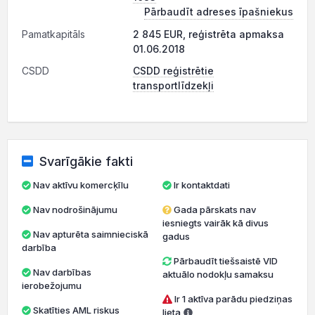
Pārbaudīt adreses īpašniekus
Pamatkapitāls
2 845 EUR, reģistrēta apmaksa
01.06.2018
CSDD
CSDD reģistrētie
transportlīdzekļi
Svarīgākie fakti
Nav aktīvu komercķīlu
Ir kontaktdati
Nav nodrošinājumu
Gada pārskats nav
iesniegts vairāk kā divus
Nav apturēta saimnieciskā
gadus
darbība
Pārbaudīt tiešsaistē VID
Nav darbības
aktuālo nodokļu samaksu
ierobežojumu
Ir 1 aktīva parādu piedziņas
Skatīties AML riskus
lieta