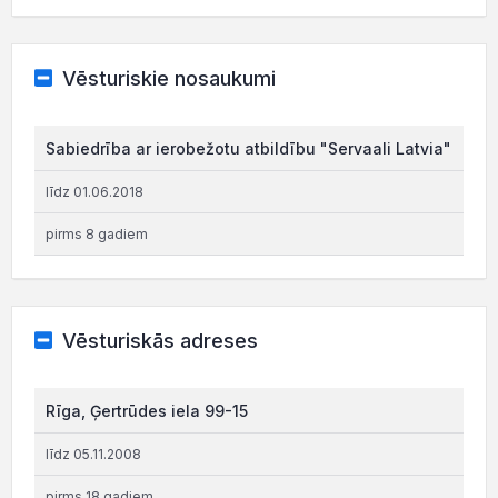
Vēsturiskie nosaukumi
Sabiedrība ar ierobežotu atbildību "Servaali Latvia"
līdz 01.06.2018
pirms 8 gadiem
Vēsturiskās adreses
Rīga, Ģertrūdes iela 99-15
līdz 05.11.2008
pirms 18 gadiem