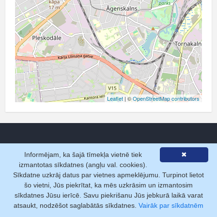
Leaflet
| ©
OpenStreetMap contributors
Informējam, ka šajā tīmekļa vietnē tiek
✖
Pakalpojumi
izmantotas sīkdatnes (angļu val. cookies).
Sīkdatne uzkrāj datus par vietnes apmeklējumu. Turpinot lietot
Pamatizziņa
šo vietni, Jūs piekrītat, ka mēs uzkrāsim un izmantosim
sīkdatnes Jūsu ierīcē. Savu piekrišanu Jūs jebkurā laikā varat
Datu pārraide tiešsaistē
atsaukt, nodzēšot saglabātās sīkdatnes.
Vairāk par sīkdatnēm
Segmentēto datu atlase