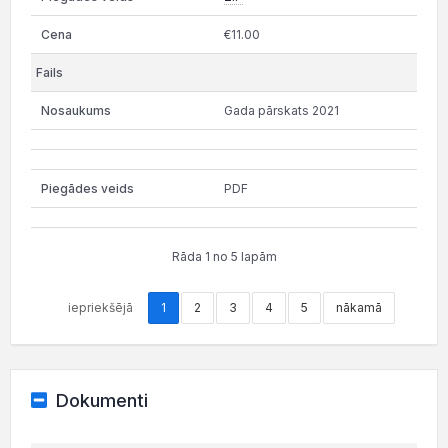
€11.00
Gada pārskats 2021
PDF
Rāda 1 no 5 lapām
iepriekšējā
1
2
3
4
5
nākamā
Dokumenti