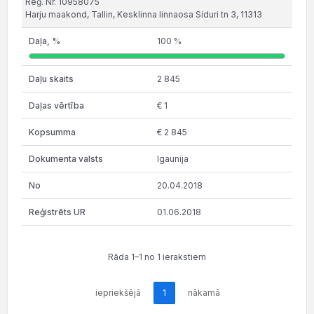
Reģ. Nr. 10958075
Harju maakond, Tallin, Kesklinna linnaosa Siduri tn 3, 11313
100 %
2 845
€ 1
€ 2 845
Igaunija
20.04.2018
01.06.2018
Rāda 1–1 no 1 ierakstiem
iepriekšējā
1
nākamā