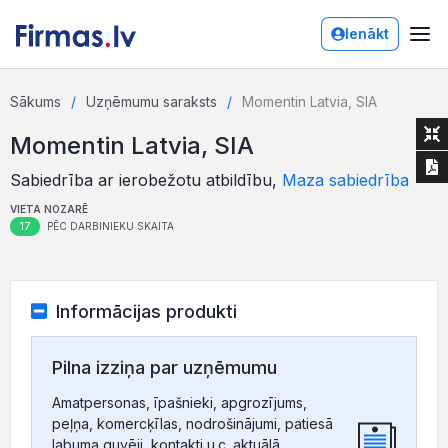
Ienākt
Sākums
Uzņēmumu saraksts
Momentin Latvia, SIA
Momentin Latvia, SIA
Sabiedrība ar ierobežotu atbildību,
Maza sabiedrība
VIETA NOZARĒ
17
PĒC DARBINIEKU SKAITA
Informācijas produkti
Pilna izziņa par uzņēmumu
Amatpersonas, īpašnieki, apgrozījums,
peļņa, komercķīlas, nodrošinājumi, patiesā
labuma guvēji, kontakti u.c. aktuālā,