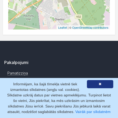
Leaflet
| ©
OpenStreetMap contributors
Pakalpojumi
Pamatizziņa
Datu pārraide tiešsaistē
Informējam, ka šajā tīmekļa vietnē tiek
✖
izmantotas sīkdatnes (angļu val. cookies).
Segmentēto datu atlase
Sīkdatne uzkrāj datus par vietnes apmeklējumu. Turpinot lietot
Uzņēmumu novērtēšanas rīki
šo vietni, Jūs piekrītat, ka mēs uzkrāsim un izmantosim
sīkdatnes Jūsu ierīcē. Savu piekrišanu Jūs jebkurā laikā varat
Datu izmaiņu monitorings
atsaukt, nodzēšot saglabātās sīkdatnes.
Vairāk par sīkdatnēm