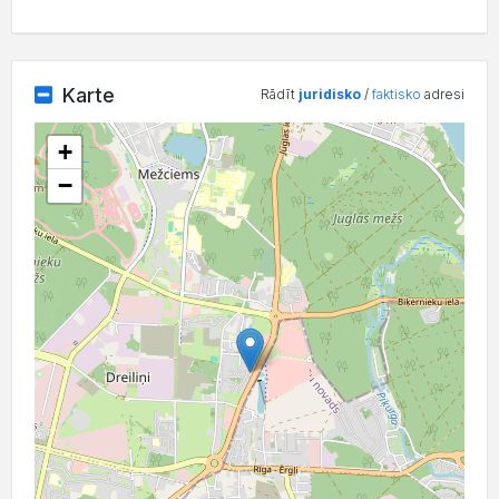
Karte
Rādīt
juridisko
/
faktisko
adresi
+
−