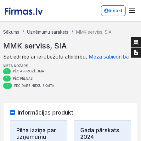
Ienākt
Sākums
Uzņēmumu saraksts
MMK serviss, SIA
MMK serviss, SIA
Sabiedrība ar ierobežotu atbildību,
Maza sabiedrība
VIETA NOZARĒ
1
PĒC APGROZĪJUMA
1
PĒC PEĻŅAS
4
PĒC DARBINIEKU SKAITA
Informācijas produkti
Pilna izziņa par
Gada pārskats
uzņēmumu
2024