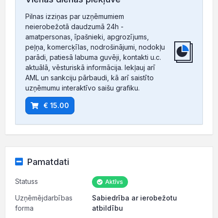
Pilnas izziņas par uzņēmumiem
neierobežotā daudzumā 24h -
amatpersonas, īpašnieki, apgrozījums,
peļņa, komercķīlas, nodrošinājumi, nodokļu
parādi, patiesā labuma guvēji, kontakti u.c.
aktuālā, vēsturiskā informācija. Iekļauj arī
AML un sankciju pārbaudi, kā arī saistīto
uzņēmumu interaktīvo saišu grafiku.
€ 15.00
Pamatdati
Statuss
Aktīvs
Uzņēmējdarbības
Sabiedrība ar ierobežotu
forma
atbildību