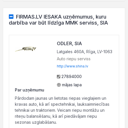
FIRMAS.LV IESAKA uzņēmumus, kuru
darbība var būt līdzīga MMK serviss, SIA
ODLER, SIA
Latgales 460A, Rīga, LV-1063
Auto riepu serviss
http://www.shina.lv
27894000
mājas lapa
Par uzņēmumu
Pārdodam jaunas un lietotas riepas vieglajiem un
kravas auto, kā arī spectehnikai, lauksaimniecības
tehnikai un traktoriem. Veicam riepu montāžu un
riteņu balansēšanu, kā arī piedāvājam riepu
sezonas uzglabāšanu.