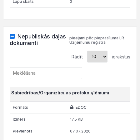
2
Nepubliskās daļas
pieejami pēc pieprasījuma LR
dokumenti
Uzņēmumu reģistrā
Rādīt
ierakstus
Sabiedrības/Organizācijas protokoli/lēmumi
EDOC
17.5 KB
07.07.2026