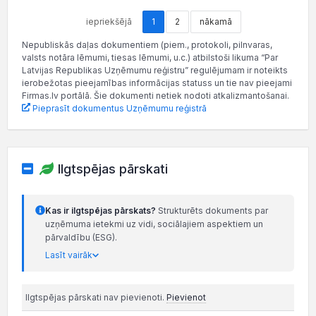
iepriekšējā
1
2
nākamā
Nepubliskās daļas dokumentiem (piem., protokoli, pilnvaras,
valsts notāra lēmumi, tiesas lēmumi, u.c.) atbilstoši likuma “Par
Latvijas Republikas Uzņēmumu reģistru” regulējumam ir noteikts
ierobežotas pieejamības informācijas statuss un tie nav pieejami
Firmas.lv portālā. Šie dokumenti netiek nodoti atkalizmantošanai.
Pieprasīt dokumentus Uzņēmumu reģistrā
Ilgtspējas pārskati
Kas ir ilgtspējas pārskats?
Strukturēts dokuments par
uzņēmuma ietekmi uz vidi, sociālajiem aspektiem un
pārvaldību (ESG).
Lasīt vairāk
Ilgtspējas pārskati nav pievienoti.
Pievienot