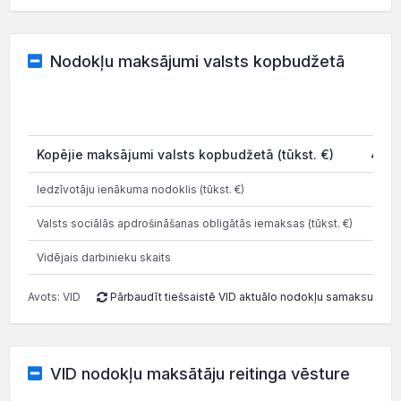
Nodokļu maksājumi valsts kopbudžetā
20
Kopējie maksājumi valsts kopbudžetā (tūkst. €)
481.
Iedzīvotāju ienākuma nodoklis (tūkst. €)
51.
Valsts sociālās apdrošināšanas obligātās iemaksas (tūkst. €)
111.
Vidējais darbinieku skaits
Avots: VID
Pārbaudīt tiešsaistē VID aktuālo nodokļu samaksu
VID nodokļu maksātāju reitinga vēsture