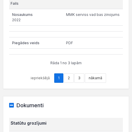
MMK serviss vad bas zinojums
2022
PDF
Rāda 1 no 3 lapām
iepriekšējā
1
2
3
nākamā
Dokumenti
Statūtu grozījumi