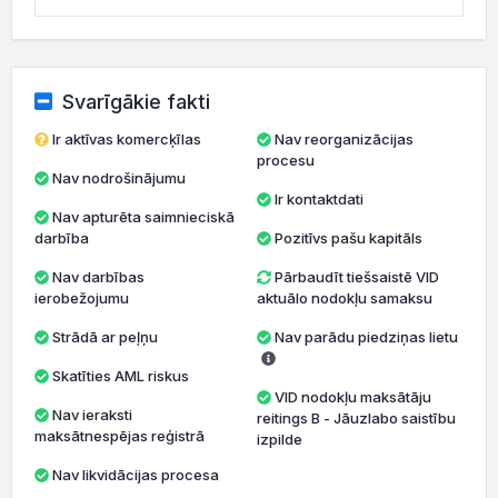
Svarīgākie fakti
Ir aktīvas komercķīlas
Nav reorganizācijas
procesu
Nav nodrošinājumu
Ir kontaktdati
Nav apturēta saimnieciskā
darbība
Pozitīvs pašu kapitāls
Nav darbības
Pārbaudīt tiešsaistē VID
ierobežojumu
aktuālo nodokļu samaksu
Strādā ar peļņu
Nav parādu piedziņas lietu
Skatīties AML riskus
VID nodokļu maksātāju
Nav ieraksti
reitings B - Jāuzlabo saistību
maksātnespējas reģistrā
izpilde
Nav likvidācijas procesa