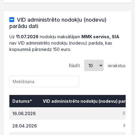
VID administrēto nodokļu (nodevu)
parādu dati
Uz
11.07.2026
nodokļu maksātājam
MMK serviss, SIA
nav VID administrēto nodokļu (nodevu) parāda, kas
kopsummā pārsniedz 150 euro.
Rādīt
ierakstus
Datums*
VID administrēto nodokļu (nodevu) parāds,
Datums*
VID administrēto nodokļu (nodevu) parāds,
16.06.2026
27 140
28.04.2026
31 007