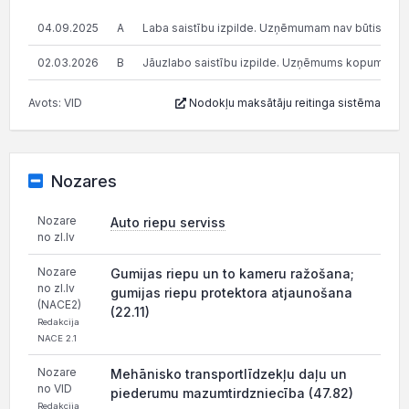
04.09.2025
A
Laba saistību izpilde. Uzņēmumam nav būtisku n
02.03.2026
B
Jāuzlabo saistību izpilde. Uzņēmums kopumā pilda s
Avots: VID
Nodokļu maksātāju reitinga sistēma
Nozares
Nozare
Auto riepu serviss
no zl.lv
Nozare
Gumijas riepu un to kameru ražošana;
no zl.lv
gumijas riepu protektora atjaunošana
(NACE2)
(22.11)
Redakcija
NACE 2.1
Nozare
Mehānisko transportlīdzekļu daļu un
no VID
piederumu mazumtirdzniecība (47.82)
Redakcija