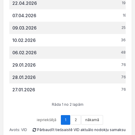
22.04.2026
19 059
07.04.2026
18 928
09.03.2026
25 046
10.02.2026
36 208
06.02.2026
48 208
29.01.2026
76 852
28.01.2026
76 852
27.01.2026
76 852
Rāda 1 no 2 lapām
iepriekšējā
1
2
nākamā
Avots: VID
Pārbaudīt tiešsaistē VID aktuālo nodokļu samaksu