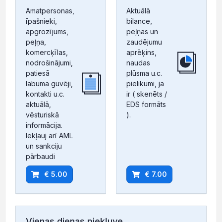
Amatpersonas,
Aktuālā
īpašnieki,
bilance,
apgrozījums,
peļņas un
peļņa,
zaudējumu
komercķīlas,
aprēķins,
nodrošinājumi,
naudas
patiesā
plūsma u.c.
labuma guvēji,
pielikumi, ja
kontakti u.c.
ir ( skenēts /
aktuālā,
EDS formāts
vēsturiskā
).
informācija.
Iekļauj arī AML
un sankciju
pārbaudi
€ 5.00
€ 7.00
Vienas dienas piekļuve