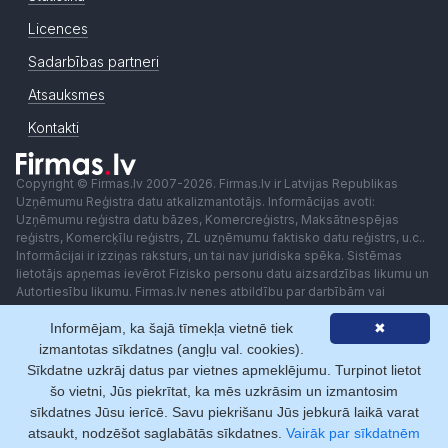
Licences
Sadarbības partneri
Atsauksmes
Kontakti
Copyright © Firmas.lv 2007-2026. Firmas.lv ir Latvijas Republikas
Uzņēmumu Reģistra datu atkalizmantotājs. Informācijas avoti:
Uzņēmumu reģistra datu bāzes, Komercreģistrs, Maksātnespējas
reģistrs, Komercķīlu reģistrs, ZL uzņēmumu faktisko datu reģistrs, u.c..
Informācijai ir izziņas raksturs, un tai nav juridiska spēka. Sistēmas
lietotājs apņemas ievērot Fizisko personu datu aizsardzības likumu un
Autortiesību likumu. Firmas.lv nenes atbildību par darbībām vai
lēmumiem, kas balstīti uz saņemto pakalpojumu. Lietotājam aizliegts
Informējam, ka šajā tīmekļa vietnē tiek
✖
izmantot jebkādas automatizētas sistēmas vai iekārtas (robotus)
piekļuvei sistēmai bez rakstiskas saskaņošanas ar Firmas.lv. Galvenā
izmantotas sīkdatnes (angļu val. cookies).
redaktore: Ingūna Pempere.
Sīkdatne uzkrāj datus par vietnes apmeklējumu. Turpinot lietot
Lietošanas noteikumi
Privātuma politika
Norēķini ar
šo vietni, Jūs piekrītat, ka mēs uzkrāsim un izmantosim
sīkdatnes Jūsu ierīcē. Savu piekrišanu Jūs jebkurā laikā varat
atsaukt, nodzēšot saglabātās sīkdatnes.
Vairāk par sīkdatnēm