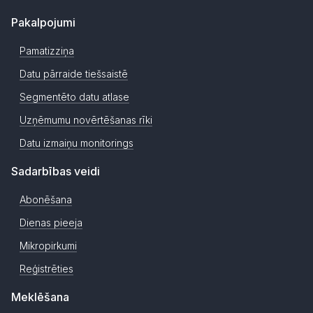
Pakalpojumi
Pamatizziņa
Datu pārraide tiešsaistē
Segmentēto datu atlase
Uzņēmumu novērtēšanas rīki
Datu izmaiņu monitorings
Sadarbības veidi
Abonēšana
Dienas pieeja
Mikropirkumi
Reģistrēties
Meklēšana