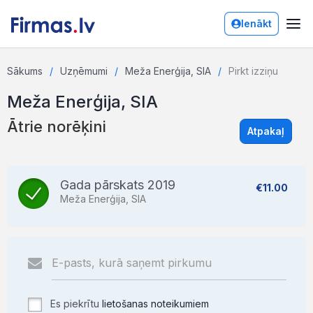
Ienākt
Sākums
Uzņēmumi
Meža Enerģija, SIA
Pirkt izziņu
Meža Enerģija, SIA
Ātrie norēķini
Atpakaļ
Gada pārskats 2019
€11.00
Meža Enerģija, SIA
Es piekrītu
lietošanas noteikumiem