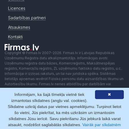
Licences
Sadarbības partneri
Atsauksmes
Kontakti
Copyright © Firmas.lv 2007-2026. Firmas.lv ir Latvijas Republikas
Uzņēmumu Reģistra datu atkalizmantotājs. Informācijas avoti:
Uzņēmumu reģistra datu bāzes, Komercreģistrs, Maksātnespējas
reģistrs, Komercķīlu reģistrs, ZL uzņēmumu faktisko datu reģistrs, u.c..
Informācijai ir izziņas raksturs, un tai nav juridiska spēka. Sistēmas
lietotājs apņemas ievērot Fizisko personu datu aizsardzības likumu un
Autortiesību likumu. Firmas.lv nenes atbildību par darbībām vai
lēmumiem, kas balstīti uz saņemto pakalpojumu. Lietotājam aizliegts
Informējam, ka šajā tīmekļa vietnē tiek
✖
izmantot jebkādas automatizētas sistēmas vai iekārtas (robotus)
piekļuvei sistēmai bez rakstiskas saskaņošanas ar Firmas.lv. Galvenā
izmantotas sīkdatnes (angļu val. cookies).
redaktore: Ingūna Pempere.
Sīkdatne uzkrāj datus par vietnes apmeklējumu. Turpinot lietot
Lietošanas noteikumi
Privātuma politika
Norēķini ar
šo vietni, Jūs piekrītat, ka mēs uzkrāsim un izmantosim
sīkdatnes Jūsu ierīcē. Savu piekrišanu Jūs jebkurā laikā varat
atsaukt, nodzēšot saglabātās sīkdatnes.
Vairāk par sīkdatnēm