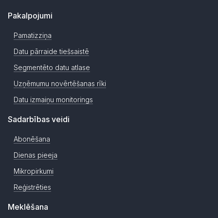
Pakalpojumi
Pamatizziņa
Datu pārraide tiešsaistē
Segmentēto datu atlase
Uzņēmumu novērtēšanas rīki
Datu izmaiņu monitorings
Sadarbības veidi
Abonēšana
Dienas pieeja
Mikropirkumi
Reģistrēties
Meklēšana