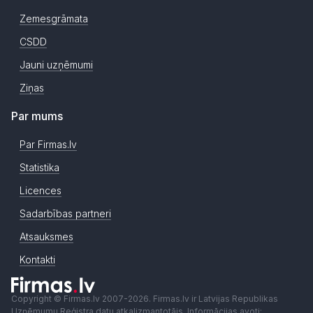
Zemesgrāmata
CSDD
Jauni uzņēmumi
Ziņas
Par mums
Par Firmas.lv
Statistika
Licences
Sadarbības partneri
Atsauksmes
Kontakti
Copyright © Firmas.lv 2007-2026. Firmas.lv ir Latvijas Republikas
Uzņēmumu Reģistra datu atkalizmantotājs. Informācijas avoti: