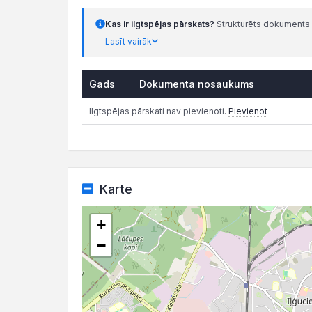
Kas ir ilgtspējas pārskats?
Strukturēts dokuments 
Lasīt vairāk
Gads
Dokumenta nosaukums
Ilgtspējas pārskati nav pievienoti.
Pievienot
Karte
+
−