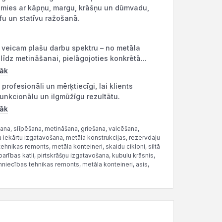
mies ar kāpņu, margu, krāšņu un dūmvadu,
fu un statīvu ražošanā.
veicam plašu darbu spektru – no metāla
līdz metināšanai, pielāgojoties konkrētā...
rāk
profesionāli un mērķtiecīgi, lai klients
unkcionālu un ilgmūžīgu rezultātu.
rāk
ana, slīpēšana, metināšana, griešana, valcēšana,
a iekārtu izgatavošana, metāla konstrukcijas, rezervdaļu
hnikas remonts, metāla konteineri, skaidu cikloni, siltā
 barības katli, pirtskrāšņu izgatavošana, kubulu krāsnis,
niecības tehnikas remonts, metāla konteineri, asis,