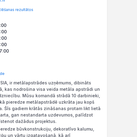
.lv
ēšanas rezultātos
:00
7:00
7:00
7:00
17:00
āde
 SIA, ir metālapstrādes uzņēmums, dibināts
ā, kas nodrošina visa veida metāla apstrādi un
rdzniecību. Mūsu komandā strādā 10 darbinieki,
skā pieredze metālapstrādē uzkrāta jau kopš
. Šīs gadiem krātās zināšanas protam likt lietā
arta, gan nestandarta uzdevumos, palīdzot
 īstenot dažādus projektus.
ieredze būvkonstrukciju, dekoratīvo kalumu,
žģu un vārtu izgatavošanā, kā arī