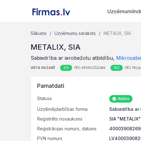
Uzņēmumi
Ind
Sākums
Uzņēmumu saraksts
METALIX, SIA
METALIX, SIA
Sabiedrība ar ierobežotu atbildību,
Mikrosabi
215
162
VIETA NOZARĒ
PĒC APGROZĪJUMA
PĒC PEĻŅ
Pamatdati
Statuss
Aktīvs
Uzņēmējdarbības forma
Sabiedrība ar 
Reģistrēts nosaukums
SIA "METALIX"
Reģistrācijas numurs, datums
40003908269,
PVN numurs
LV4000390826