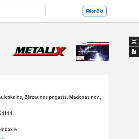
Ienākt
Sauleskalns, Bērzaunes pagasts, Madonas nov.,
64144
inbox.lv