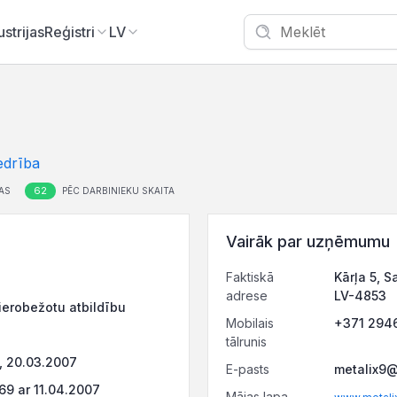
ustrijas
Reģistri
LV
edrība
62
AS
PĒC DARBINIEKU SKAITA
Vairāk par uzņēmumu
Faktiskā
Kārļa 5, 
adrese
LV-4853
ierobežotu atbildību
Mobilais
+371 294
tālrunis
 20.03.2007
E-pasts
metalix9@
9 ar 11.04.2007
Mājas lapa