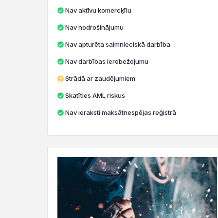
Nav aktīvu komercķīlu
Nav nodrošinājumu
Nav apturēta saimnieciskā darbība
Nav darbības ierobežojumu
Strādā ar zaudējumiem
Skatīties AML riskus
Nav ieraksti maksātnespējas reģistrā