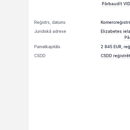
Pārbaudīt VID
Reģistrs, datums
Komercreģistr
Juridiskā adrese
Elizabetes iela
Pā
Pamatkapitāls
2 845 EUR, re
CSDD
CSDD reģistrēt