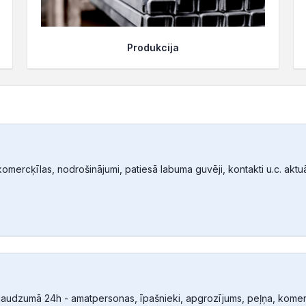
Produkcija
mercķīlas, nodrošinājumi, patiesā labuma guvēji, kontakti u.c. aktuālā
audzumā 24h - amatpersonas, īpašnieki, apgrozījums, peļņa, komerc