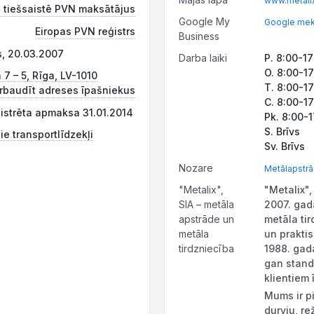
www.metalix
 tiešsaistē PVN maksātājus
Google My
Google mekl
Eiropas PVN reģistrs
Business
s, 20.03.2007
Darba laiki
P. 8:00-17
O. 8:00-1
 7 – 5, Rīga, LV-1010
T. 8:00-1
rbaudīt adreses īpašniekus
C. 8:00-1
ģistrēta apmaksa 31.01.2014
Pk. 8:00-
S. Brīvs
ie transportlīdzekļi
Sv. Brīvs
Nozare
Metālapstr
"Metalix",
"Metalix",
SIA – metāla
2007. gad
apstrāde un
metāla ti
metāla
un prakti
tirdzniecība
1988. gada
gan stand
klientiem
Mums ir p
durvju, re