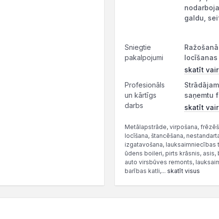
nodarboja
galdu, sei
Sniegtie
Ražošanā 
pakalpojumi
locīšanas 
skatīt vai
Profesionāls
Strādājam 
un kārtīgs
saņemtu f
darbs
skatīt vai
Metālapstrāde, virpošana, frēzēš
locīšana, štancēšana, nestandart
izgatavošana, lauksaimniecības te
ūdens boileri, pirts krāsnis, asis,
auto virsbūves remonts, lauksaim
barības katli,...
skatīt visus