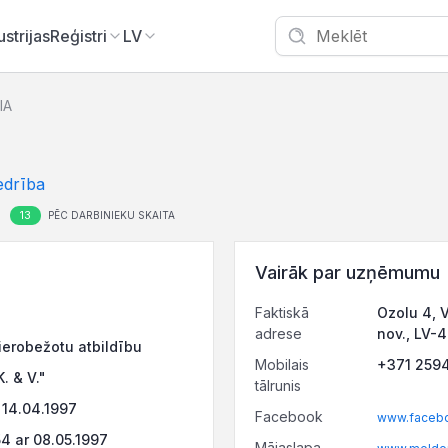
ustrijas
Reģistri
LV
IA
edrība
13
PĒC DARBINIEKU SKAITA
Vairāk par uzņēmumu
Faktiskā
Ozolu 4, 
adrese
nov., LV-
ierobežotu atbildību
Mobilais
+371 259
. & V."
tālrunis
14.04.1997
Facebook
www.facebo
 ar 08.05.1997
Mājaslapa