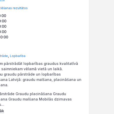
.lv
ēšanas rezultātos
0:00
0:00
0:00
0:00
20:00
,
trāde
Lopbarība
m pārstrādāt lopbarības graudus kvalitatīvā
, saimniekam vēlamā vietā un laikā.
u graudu pārstrāde un lopbarības
ana Latvijā: graudu malšana, placināšana un
šana.
rstrāde Graudu placināšana Graudu
ana Graudu malšana Mobilās dzirnavas
...
rāk