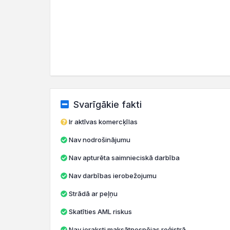
Svarīgākie fakti
Ir aktīvas komercķīlas
Nav nodrošinājumu
Nav apturēta saimnieciskā darbība
Nav darbības ierobežojumu
Strādā ar peļņu
Skatīties AML riskus
Nav ieraksti maksātnespējas reģistrā