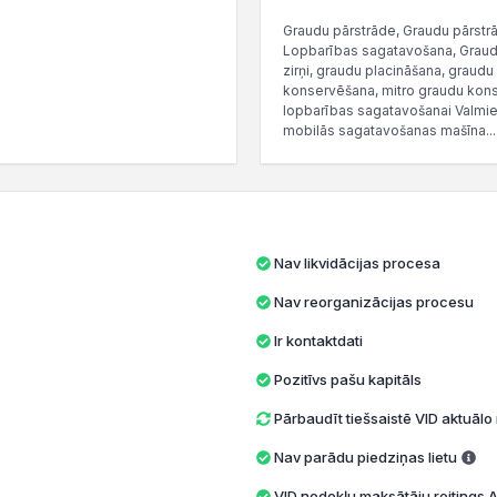
Graudu pārstrāde, Graudu pārstrā
Lopbarības sagatavošana, Graudu m
zirņi, graudu placināšana, graudu
konservēšana, mitro graudu kons
lopbarības sagatavošanai Valmie
mobilās sagatavošanas mašīna...
Nav likvidācijas procesa
Nav reorganizācijas procesu
Ir kontaktdati
Pozitīvs pašu kapitāls
Pārbaudīt tiešsaistē VID aktuāl
Nav parādu piedziņas lietu
VID nodokļu maksātāju reitings A 