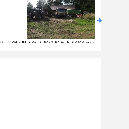
NA
IZBRAUKUMU GRAUDU PĀRSTRĀDE UN LOPBARĪBAS SAGATAVOŠANA
IZB