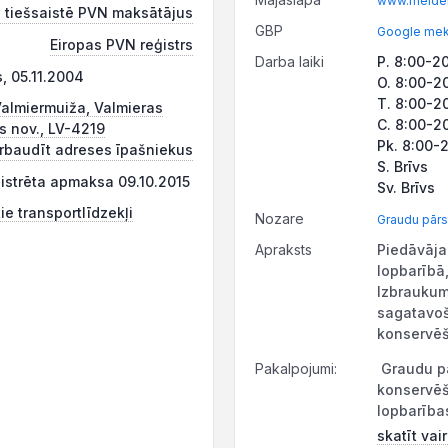
www.melderi
 tiešsaistē PVN maksātājus
GBP
Google mekl
Eiropas PVN reģistrs
Darba laiki
P. 8:00-2
, 05.11.2004
O. 8:00-2
T. 8:00-2
Valmiermuiža, Valmieras
C. 8:00-2
s nov., LV-4219
Pk. 8:00-
rbaudīt adreses īpašniekus
S. Brīvs
ģistrēta apmaksa 09.10.2015
Sv. Brīvs
ie transportlīdzekļi
Nozare
Graudu pārs
Apraksts
Piedāvāja
lopbarībā
Izbraukum
sagatavoš
konservē
Pakalpojumi:
Graudu pā
konservēš
lopbarības
skatīt vai