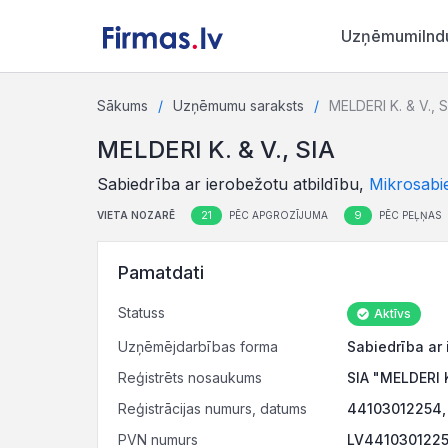
Uzņēmumi
Ind
Sākums
Uzņēmumu saraksts
MELDERI K. & V., S
MELDERI K. & V., SIA
Sabiedrība ar ierobežotu atbildību,
Mikrosabi
21
9
VIETA NOZARĒ
PĒC APGROZĪJUMA
PĒC PEĻŅAS
Pamatdati
Statuss
Aktīvs
Uzņēmējdarbības forma
Sabiedrība ar 
Reģistrēts nosaukums
SIA "MELDERI K
Reģistrācijas numurs, datums
44103012254, 
PVN numurs
LV44103012254