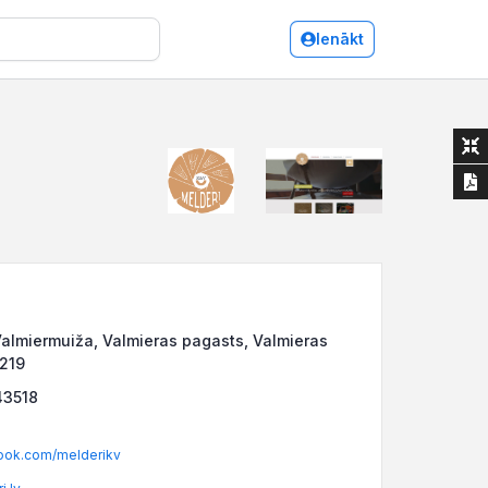
Ienākt
Valmiermuiža, Valmieras pagasts, Valmieras
4219
43518
ok.com/melderikv