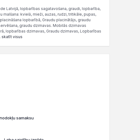
de Latvijā, lopbarības sagatavošana, graudi, lopbarība,
alšana: kvieši, mieži, auzas, rudzi, tritikāle, pupas,
 placināšana lopbarībā, Graudu placinātājs, graudu
ervēšana, graudu dzirnavas. Mobilās dzirnavas
rā, lopbarības dzirnavas, Graudu dzirnavas, Lopbarības
.
skatīt visus
o nodokļu samaksu
- Laba saistību izpilde