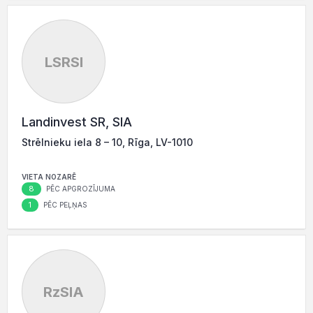
LSRSI
Landinvest SR, SIA
Strēlnieku iela 8 – 10, Rīga, LV-1010
VIETA NOZARĒ
8
PĒC APGROZĪJUMA
1
PĒC PEĻŅAS
RzSIA