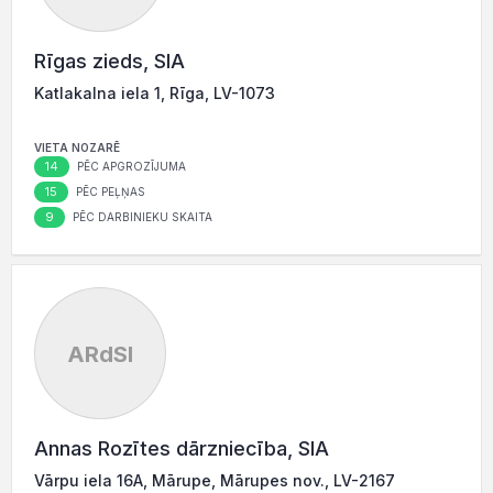
Rīgas zieds, SIA
Katlakalna iela 1, Rīga, LV-1073
VIETA NOZARĒ
14
PĒC APGROZĪJUMA
15
PĒC PEĻŅAS
9
PĒC DARBINIEKU SKAITA
ARdSI
Annas Rozītes dārzniecība, SIA
Vārpu iela 16A, Mārupe, Mārupes nov., LV-2167