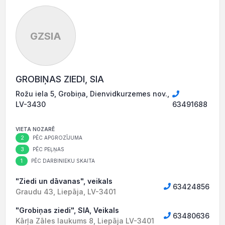
GZSIA
GROBIŅAS ZIEDI, SIA
Rožu iela 5, Grobiņa, Dienvidkurzemes nov.,
LV-3430
63491688
VIETA NOZARĒ
2
PĒC APGROZĪJUMA
3
PĒC PEĻŅAS
1
PĒC DARBINIEKU SKAITA
"Ziedi un dāvanas", veikals
63424856
Graudu 43, Liepāja, LV-3401
"Grobiņas ziedi", SIA, Veikals
63480636
Kārļa Zāles laukums 8, Liepāja LV-3401