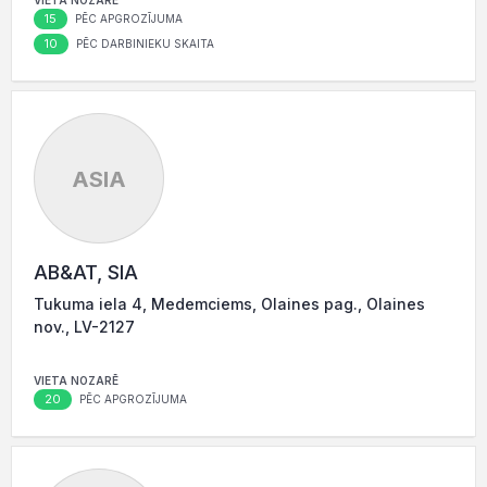
VIETA NOZARĒ
15
PĒC APGROZĪJUMA
10
PĒC DARBINIEKU SKAITA
ASIA
AB&AT, SIA
Tukuma iela 4, Medemciems, Olaines pag., Olaines
nov., LV-2127
VIETA NOZARĒ
20
PĒC APGROZĪJUMA