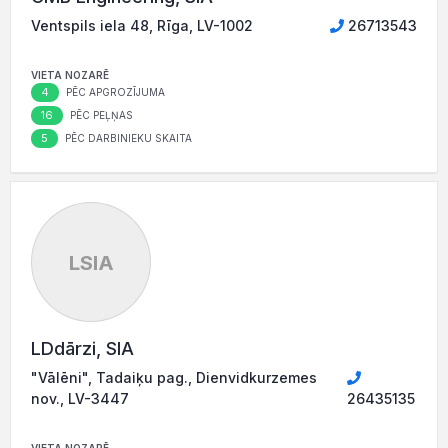
Ventspils iela 48, Rīga, LV-1002
26713543
VIETA NOZARĒ
4
PĒC APGROZĪJUMA
16
PĒC PEĻŅAS
5
PĒC DARBINIEKU SKAITA
LSIA
LDdārzi, SIA
"Vālēni", Tadaiķu pag., Dienvidkurzemes
nov., LV-3447
26435135