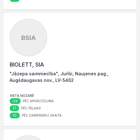
BSIA
BIOLETT, SIA
"Jāzepa saimniecība", Jurīši, Naujenes pag.,
Augšdaugavas nov., LV-5462
VIETA NOZARĒ
24
PĒC APGROZĪJUMA
17
PĒC PEĻŅAS
10
PĒC DARBINIEKU SKAITA