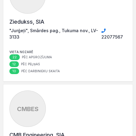
Ziedukss, SIA
"Jurģeļi", Smārdes pag., Tukuma nov., LV-
3133
22077567
VIETA NOZARĒ
22
PĒC APGROZĪJUMA
12
PĒC PEĻŅAS
10
PĒC DARBINIEKU SKAITA
CMBES
CMB Engineering, SIA