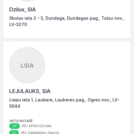
Dzilux, SIA
Skolas iela 2 – 5, Dundaga, Dundagas pag., Talsu nov.,
LV-3270
LSIA
LEJULAUKS, SIA
Liepu iela 1, Laubere, Lauberes pag., Ogres nov., LV-
5044
VIETA NOZARĒ
29
PĒC APGROZĪJUMA
10
PĒC DARBINIEKU SKAITA