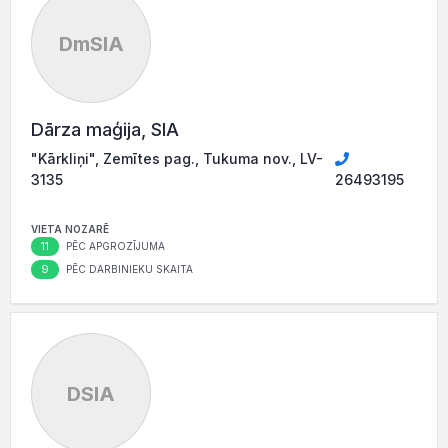
DmSIA
Dārza maģija, SIA
"Kārkliņi", Zemītes pag., Tukuma nov., LV-
3135
26493195
VIETA NOZARĒ
11
PĒC APGROZĪJUMA
9
PĒC DARBINIEKU SKAITA
DSIA