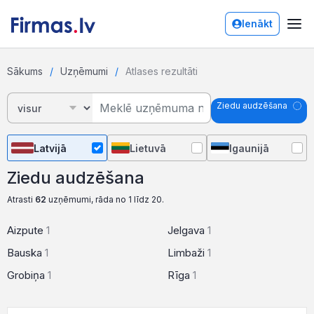
Ienākt
Sākums
Uzņēmumi
Atlases rezultāti
Ziedu audzēšana
Latvijā
Lietuvā
Igaunijā
Ziedu audzēšana
Atrasti
62
uzņēmumi, rāda no 1 līdz 20.
Aizpute
1
Jelgava
1
Bauska
1
Limbaži
1
Grobiņa
1
Rīga
1