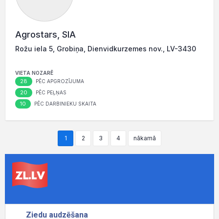
Agrostars, SIA
Rožu iela 5, Grobiņa, Dienvidkurzemes nov., LV-3430
VIETA NOZARĒ
28
PĒC APGROZĪJUMA
20
PĒC PEĻŅAS
10
PĒC DARBINIEKU SKAITA
1
2
3
4
nākamā