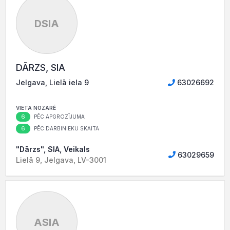
DSIA
DĀRZS, SIA
Jelgava, Lielā iela 9
63026692
VIETA NOZARĒ
6
PĒC APGROZĪJUMA
6
PĒC DARBINIEKU SKAITA
"Dārzs", SIA, Veikals
63029659
Lielā 9, Jelgava, LV-3001
ASIA