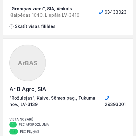
"Grobiņas ziedi", SIA, Veikals
63433023
Klaipēdas 104C, Liepāja LV-3416
Skatīt visas filiāles
ArBAS
Ar B Agro, SIA
"Rožulejas", Kaive, Sēmes pag., Tukuma
nov., LV-3139
29393001
VIETA NOZARĒ
1
PĒC APGROZĪJUMA
4
PĒC PEĻŅAS