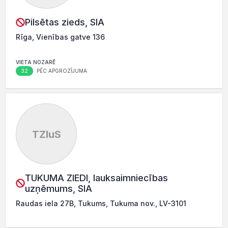
Pilsētas zieds, SIA
Rīga, Vienības gatve 136
VIETA NOZARĒ
32
PĒC APGROZĪJUMA
TZluS
TUKUMA ZIEDI, lauksaimniecības
uzņēmums, SIA
Raudas iela 27B, Tukums, Tukuma nov., LV-3101