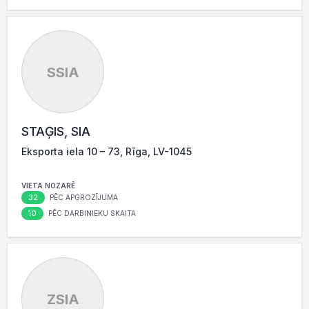
SSIA
STAĢIS, SIA
Eksporta iela 10 – 73, Rīga, LV-1045
VIETA NOZARĒ
32
PĒC APGROZĪJUMA
10
PĒC DARBINIEKU SKAITA
ZSIA