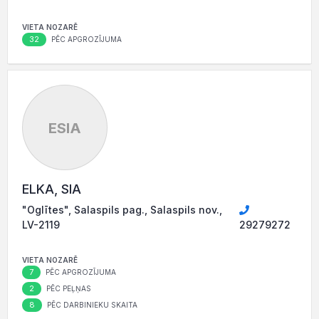
VIETA NOZARĒ
32
PĒC APGROZĪJUMA
ESIA
ELKA, SIA
"Oglītes", Salaspils pag., Salaspils nov.,
LV-2119
29279272
VIETA NOZARĒ
7
PĒC APGROZĪJUMA
2
PĒC PEĻŅAS
8
PĒC DARBINIEKU SKAITA