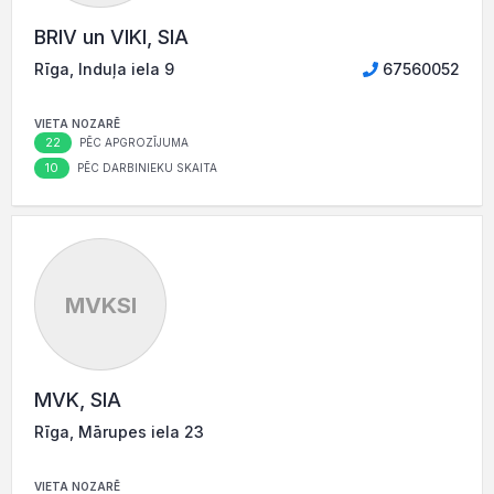
BRIV un VIKI, SIA
Rīga, Induļa iela 9
67560052
VIETA NOZARĒ
22
PĒC APGROZĪJUMA
10
PĒC DARBINIEKU SKAITA
MVKSI
MVK, SIA
Rīga, Mārupes iela 23
VIETA NOZARĒ