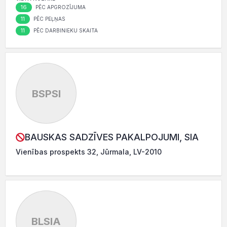
16
PĒC APGROZĪJUMA
11
PĒC PEĻŅAS
11
PĒC DARBINIEKU SKAITA
BSPSI
BAUSKAS SADZĪVES PAKALPOJUMI, SIA
Vienības prospekts 32, Jūrmala, LV-2010
BLSIA