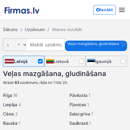
Ienākt
Sākums
Uzņēmumi
Atlases rezultāti
Veļas mazgāšana, gludināšana
Latvijā
Lietuvā
Igaunijā
Veļas mazgāšana, gludināšana
Atrasti
83
uzņēmumi, rāda no 1 līdz 20.
Rīga
18
Pāvilosta
1
Liepāja
4
Pļaviņas
1
Cēsis
2
Salacgrīva
1
Bauska
1
Saulkrasti
1