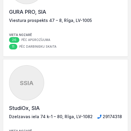
GURA PRO, SIA
Viestura prospekts 47 – 8, Rīga, LV-1005
VIETA NOZARĒ
26
PĒC APGROZĪJUMA
11
PĒC DARBINIEKU SKAITA
SSIA
StudiOx, SIA
Dzelzavas iela 74 k-1 – 80, Rīga, LV-1082
29174318