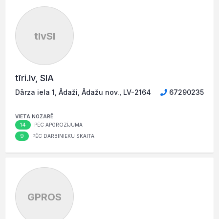
tlvSI
tīri.lv, SIA
Dārza iela 1, Ādaži, Ādažu nov., LV-2164
67290235
VIETA NOZARĒ
14
PĒC APGROZĪJUMA
9
PĒC DARBINIEKU SKAITA
GPROS