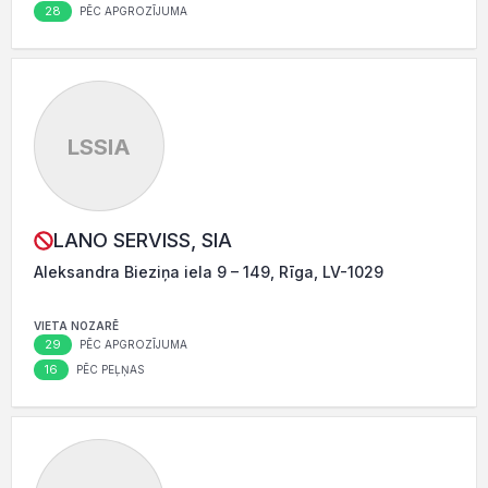
28
PĒC APGROZĪJUMA
LSSIA
LANO SERVISS, SIA
Aleksandra Bieziņa iela 9 – 149, Rīga, LV-1029
VIETA NOZARĒ
29
PĒC APGROZĪJUMA
16
PĒC PEĻŅAS