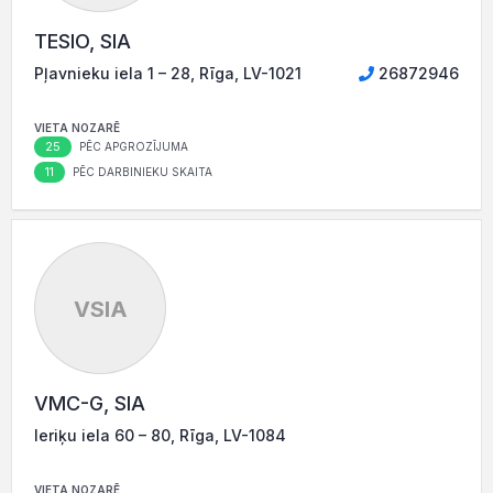
TESIO, SIA
Pļavnieku iela 1 – 28, Rīga, LV-1021
26872946
VIETA NOZARĒ
25
PĒC APGROZĪJUMA
11
PĒC DARBINIEKU SKAITA
VSIA
VMC-G, SIA
Ieriķu iela 60 – 80, Rīga, LV-1084
VIETA NOZARĒ