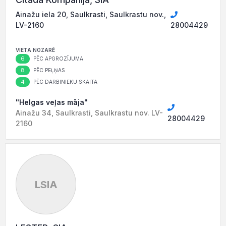
Ainažu iela 20, Saulkrasti, Saulkrastu nov.,
LV-2160
28004429
VIETA NOZARĒ
6
PĒC APGROZĪJUMA
8
PĒC PEĻŅAS
4
PĒC DARBINIEKU SKAITA
"Helgas veļas māja"
Ainažu 34, Saulkrasti, Saulkrastu nov. LV-
28004429
2160
LSIA