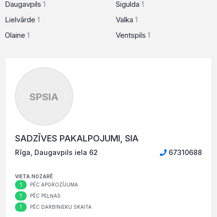
Daugavpils
1
Sigulda
1
Lielvārde
1
Valka
1
Olaine
1
Ventspils
1
SPSIA
SADZĪVES PAKALPOJUMI, SIA
Rīga, Daugavpils iela 62
67310688
VIETA NOZARĒ
1
PĒC APGROZĪJUMA
1
PĒC PEĻŅAS
1
PĒC DARBINIEKU SKAITA