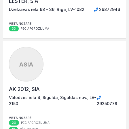
LESTER, SIA
Dzelzavas iela 68 – 36, Rīga, LV-1082
26872946
VIETA NOZARĒ
33
PĒC APGROZĪJUMA
ASIA
AK-2012, SIA
Vālodzes iela 4, Sigulda, Siguldas nov., LV-
2150
29250778
VIETA NOZARĒ
20
PĒC APGROZĪJUMA