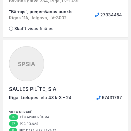
Brīvības gatve 234, Rīga, LV-1039
"Bārnijs", pieņemšanas punkts
27334454
Rīgas 11A, Jelgava, LV-3002
Skatīt visas filiāles
SPSIA
SAULES PILĪTE, SIA
Rīga, Lielupes iela 48 k-3 - 24
67431787
VIETA NOZARĒ
15
PĒC APGROZĪJUMA
17
PĒC PEĻŅAS
8
PĒC DARBINIEKU SKAITA