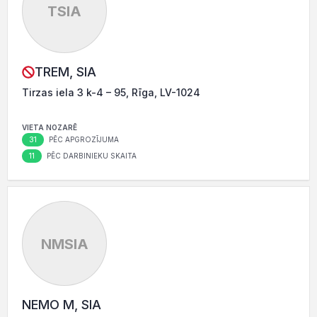
TSIA
TREM, SIA
Tirzas iela 3 k-4 – 95, Rīga, LV-1024
VIETA NOZARĒ
31
PĒC APGROZĪJUMA
11
PĒC DARBINIEKU SKAITA
NMSIA
NEMO M, SIA