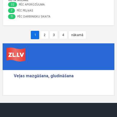
VIETA NOZARĒ
32
PĒC APGROZĪJUMA
7
PĒC PEĻŅAS
11
PĒC DARBINIEKU SKAITA
1
2
3
4
nākamā