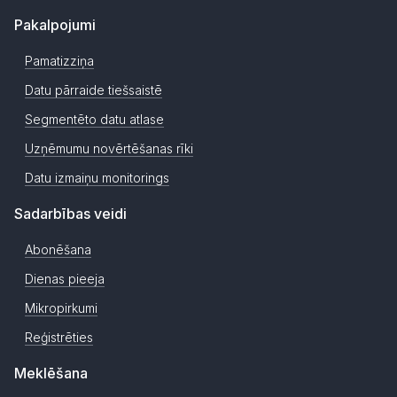
Pakalpojumi
Pamatizziņa
Datu pārraide tiešsaistē
Segmentēto datu atlase
Uzņēmumu novērtēšanas rīki
Datu izmaiņu monitorings
Sadarbības veidi
Abonēšana
Dienas pieeja
Mikropirkumi
Reģistrēties
Meklēšana