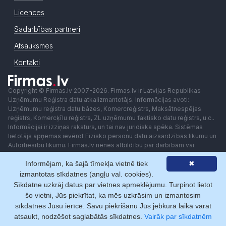
Licences
Sadarbības partneri
Atsauksmes
Kontakti
Copyright © Firmas.lv 2007-2026. Firmas.lv ir Latvijas Republikas
Uzņēmumu Reģistra datu atkalizmantotājs. Informācijas avoti:
Uzņēmumu reģistra datu bāzes, Komercreģistrs, Maksātnespējas
reģistrs, Komercķīlu reģistrs, ZL uzņēmumu faktisko datu reģistrs, u.c..
Informācijai ir izziņas raksturs, un tai nav juridiska spēka. Sistēmas
lietotājs apņemas ievērot Fizisko personu datu aizsardzības likumu un
Autortiesību likumu. Firmas.lv nenes atbildību par darbībām vai
lēmumiem, kas balstīti uz saņemto pakalpojumu. Lietotājam aizliegts
Informējam, ka šajā tīmekļa vietnē tiek
✖
izmantot jebkādas automatizētas sistēmas vai iekārtas (robotus)
piekļuvei sistēmai bez rakstiskas saskaņošanas ar Firmas.lv. Galvenā
izmantotas sīkdatnes (angļu val. cookies).
redaktore: Ingūna Pempere.
Sīkdatne uzkrāj datus par vietnes apmeklējumu. Turpinot lietot
Lietošanas noteikumi
Privātuma politika
Norēķini ar
šo vietni, Jūs piekrītat, ka mēs uzkrāsim un izmantosim
sīkdatnes Jūsu ierīcē. Savu piekrišanu Jūs jebkurā laikā varat
atsaukt, nodzēšot saglabātās sīkdatnes.
Vairāk par sīkdatnēm