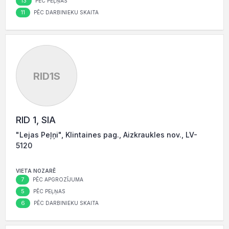
13
PĒC PEĻŅAS
11
PĒC DARBINIEKU SKAITA
RID1S
RID 1, SIA
"Lejas Peļņi", Klintaines pag., Aizkraukles nov., LV-
5120
VIETA NOZARĒ
7
PĒC APGROZĪJUMA
5
PĒC PEĻŅAS
6
PĒC DARBINIEKU SKAITA