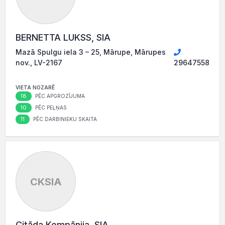
BERNETTA LUKSS, SIA
Mazā Spulgu iela 3 – 25, Mārupe, Mārupes
nov., LV-2167
29647558
VIETA NOZARĒ
18
PĒC APGROZĪJUMA
10
PĒC PEĻŅAS
11
PĒC DARBINIEKU SKAITA
CKSIA
Citāda Kompānija, SIA