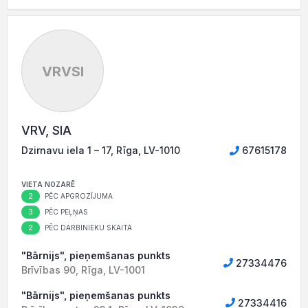
VRVSI
VRV, SIA
Dzirnavu iela 1 – 17, Rīga, LV-1010
67615178
VIETA NOZARĒ
2
PĒC APGROZĪJUMA
3
PĒC PEĻŅAS
2
PĒC DARBINIEKU SKAITA
"Bārnijs", pieņemšanas punkts
27334476
Brīvības 90, Rīga, LV-1001
"Bārnijs", pieņemšanas punkts
27334416